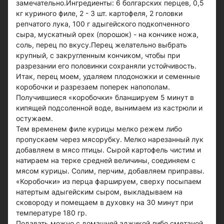
замечательно.Ингредиенты: 6 болгарских перцев, 0,5
кг куриного филе, 2 - 3 шт. картофеля, 2 головки
репчатого лука, 100 г адыгейского подкопченного
сыра, мускатный орех (порошок) - на кончике ножа,
соль, перец по вкусу.Перец желательно выбрать
крупный, с закругленным кончиком, чтобы при
разрезании его половинки сохраняли устойчивость.
Итак, перец моем, удаляем плодоножки и семенные
коробочки и разрезаем поперек напополам.
Получившиеся «коробочки» бланшируем 5 минут в
кипящей подсоленной воде, вынимаем из кастрюли и
остужаем.
Тем временем филе курицы мелко режем либо
пропускаем через мясорубку. Мелко нарезанный лук
добавляем в мясо птицы. Сырой картофель чистим и
натираем на терке средней величины, соединяем с
мясом курицы. Солим, перчим, добавляем приправы.
«Коробочки» из перца фаршируем, сверху посыпаем
натертым адыгейским сыром, выкладываем на
сковороду и помещаем в духовку на 30 минут при
температуре 180 гр.
Подавать можно с домашней аджикой либо сметаной.