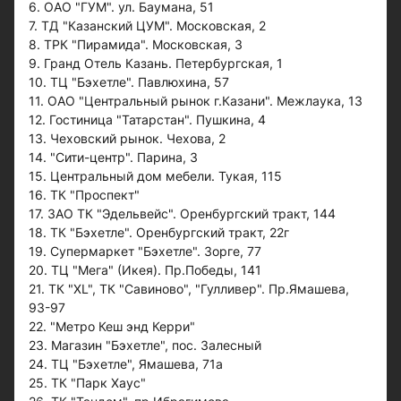
6. ОАО "ГУМ". ул. Баумана, 51
7. ТД "Казанский ЦУМ". Московская, 2
8. ТРК "Пирамида". Московская, 3
9. Гранд Отель Казань. Петербургская, 1
10. ТЦ "Бэхетле". Павлюхина, 57
11. ОАО "Центральный рынок г.Казани". Межлаука, 13
12. Гостиница "Татарстан". Пушкина, 4
13. Чеховский рынок. Чехова, 2
14. "Сити-центр". Парина, 3
15. Центральный дом мебели. Тукая, 115
16. ТК "Проспект"
17. ЗАО ТК "Эдельвейс". Оренбургский тракт, 144
18. ТК "Бэхетле". Оренбургский тракт, 22г
19. Супермаркет "Бэхетле". Зорге, 77
20. ТЦ "Мега" (Икея). Пр.Победы, 141
21. ТК "XL", ТК "Савиново", "Гулливер". Пр.Ямашева,
93-97
22. "Метро Кеш энд Керри"
23. Магазин "Бэхетле", пос. Залесный
24. ТЦ "Бэхетле", Ямашева, 71а
25. ТК "Парк Хаус"