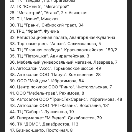
26. ТК "Тандем", пр.Ибрагимова
27. ТК "Южный", "Мегастрой"
28. "Мегастрой", "Агава", 2-я Азинская
29. ТЦ "Азино", Минская
30. ТЦ "Грани", Сибирский тракт, 34
31. ТРЦ "Франт", Фучика
32. Регистрационная палата, Авангардная-Кулагина
33. Торговые ряды "Алтын". Салимжанова, 5
34. ТЦ "Ягодная слобода". Краснококшайская, 150/2
35. ТЦ "Петрушка". Адмиралтейская, 3
36. Мебельный универсальный магазин. Лазарева, 7
37. Автосалон "Акос". Горьковское шоссе, 49
38. Автосалон ООО "Парус". Кожевенная, 28
39. ООО "Мой дом". Ибрагимова, 54
40. Центр покупок ООО "Ринго". Чистопольская, 7
41. ООО "Мебель-град". Рахимова, 8
42. Автосалон ООО "ТрансТехСервис". Ибрагимова, 48
43. Автосалон ООО "РРТ-Казань". Восстания, 131
44. ТЦ "Саборг". Лушникова, 10
45. Гипермаркет "М.Видео". Декабристов, 79
46. ТК "ДОМО". Декабристов, 113
47. Бизнес-центр. Проточная, 8