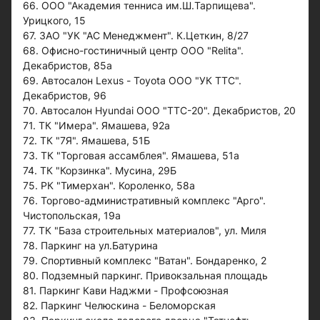
66. ООО "Академия тенниса им.Ш.Тарпищева".
Урицкого, 15
67. ЗАО "УК "АС Менеджмент". К.Цеткин, 8/27
68. Офисно-гостиничный центр ООО "Relita".
Декабристов, 85а
69. Автосалон Lexus - Toyota ООО "УК ТТС".
Декабристов, 96
70. Автосалон Hyundai ООО "ТТС-20". Декабристов, 20
71. ТК "Имера". Ямашева, 92а
72. ТК "7Я". Ямашева, 51Б
73. ТК "Торговая ассамблея". Ямашева, 51а
74. ТК "Корзинка". Мусина, 29Б
75. РК "Тимерхан". Короленко, 58а
76. Торгово-административный комплекс "Арго".
Чистопольская, 19а
77. ТК "База строительных материалов", ул. Миля
78. Паркинг на ул.Батурина
79. Спортивный комплекс "Ватан". Бондаренко, 2
80. Подземный паркинг. Привокзальная площадь
81. Паркинг Кави Наджми - Профсоюзная
82. Паркинг Челюскина - Беломорская