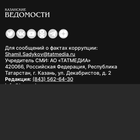
Для сообщений о фактах коррупции:
Shamil.Sadykov@tatmedia.ru
Учредитель СМИ: АО «ТАТМЕДИА»
420066, Российская Федерация, Республика
Татарстан, г. Казань, ул. Декабристов, д. 2
Редакция:
(843) 562-64-30
info@kazved.ru
Рекламный отдел
:
(843) 562-64-35
ads@kazved.ru
© 1991 – 2026 Филиал АО «ТАТМЕДИА» «Редакция газеты
«Казанские ведомости»
420066, Российская Федерация, Республика Татарстан, г.
Казань, ул. Чистопольская, д. 5
Наименование СМИ: Казанские ведомости
Средство массовой информации сетевое издание
Казанские ведомости ЭЛ № ФС 77 - 90201 от 07.10.2025,