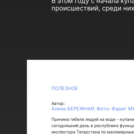
В этом году с начала ку
происшествий, среди них
ПОЛЕЗНОЕ
Автор:
Алина БЕРЕЖНАЯ; Фото: Фарит М
Причина гибели людей на воде - купан
сегодняшний день в республике функци
инспектора Татарстана по маломерным