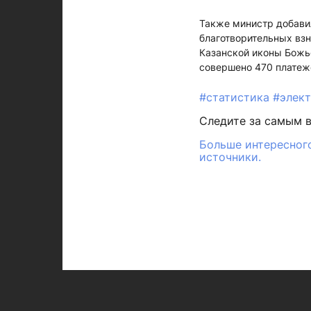
Также министр добавил
благотворительных взн
Казанской иконы Божье
совершено 470 платеж
#статистика
#элек
Следите за самым 
Больше интересного
источники.