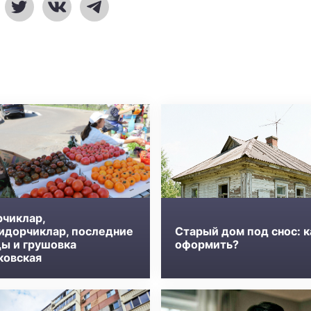
рчиклар,
идорчиклар, последние
Старый дом под снос: к
ды и грушовка
оформить?
ковская