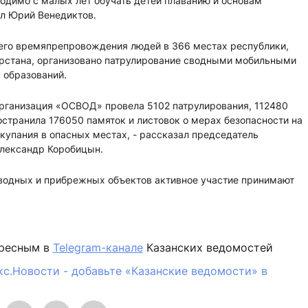
одимо с малых лет обучать детей плаванию и основам
ал Юрий Венедиктов.
его времяпрепровождения людей в 366 местах республики,
арстана, организовано патрулирование сводными мобильными
 образований.
организация «ОСВОД» провела 5102 патрулирования, 112480
остранила 176050 памяток и листовок о мерах безопасности на
 купания в опасных местах, - рассказал председатель
лександр Коробицын.
 водных и прибрежных объектов активное участие принимают
ересным в
Telegram-канале
Казанских ведомостей
кс.Новости - добавьте «Казанские ведомости» в