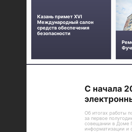
Казань примет XVI
Международный салон
средств обеспечения
безопасности
Рем
Фучи
С начала 2
электронны
Об итогах работы п
за первое полугоди
совещании в Доме 
информатизации и 