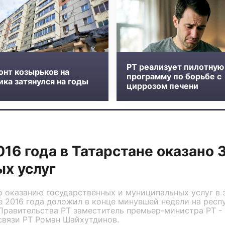
РТ реализует пилотную
онт козырьков на
программу по борьбе с
ка затянулся на годы
циррозом печени
016 года в Татарстане оказано 
х услуг
о оказанию государственных и муниципальных услуг в
е 2016 года доложил в конце минувшей недели на рес
Правительства РТ заместитель премьер-министра РТ -
связи РТ Роман Шайхутдинов.