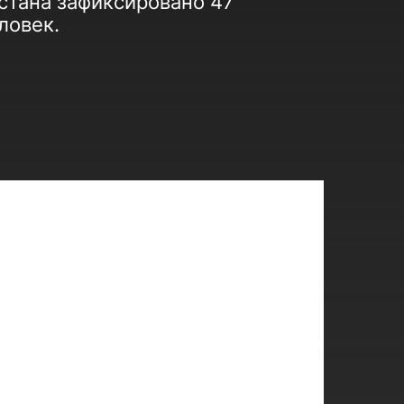
рстана зафиксировано 47
ловек.