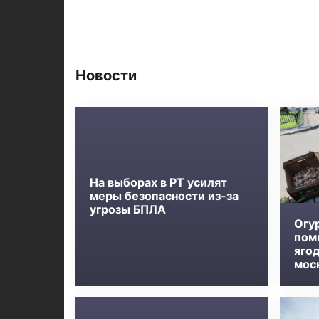
Новости
На выборах в РТ усилят
меры безопасности из-за
угрозы БПЛА
Огу
пом
яго
мос