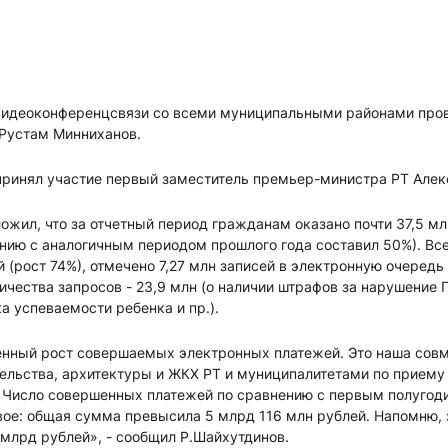
идеоконференцсвязи со всеми муниципальными районами пров
 Рустам Минниханов.
принял участие первый заместитель премьер-министра РТ Алек
ожил, что за отчетный период гражданам оказано почти 37,5 мл
нию с аналогичным периодом прошлого года составил 50%). Все
 (рост 74%), отмечено 7,27 млн записей в электронную очередь 
ичества запросов - 23,9 млн (о наличии штрафов за нарушение
а успеваемости ребенка и пр.).
нный рост совершаемых электронных платежей. Это наша совм
ельства, архитектуры и ЖКХ РТ и муниципалитетами по приему
 Число совершенных платежей по сравнению с первым полугод
ое: общая сумма превысила 5 млрд 116 млн рублей. Напомню, з
 млрд рублей», - сообщил Р.Шайхутдинов.