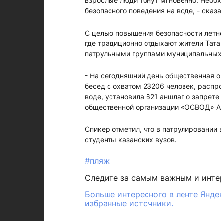
взрослые люди тонут мгновенно. Необх
безопасного поведения на воде, - сказ
С целью повышения безопасности летн
где традиционно отдыхают жители Тат
патрульными группами муниципальных
- На сегодняшний день общественная 
бесед с охватом 23206 человек, распр
воде, установила 621 аншлаг о запрете
общественной организации «ОСВОД» А
Спикер отметил, что в патрулировании
студенты казанских вузов.
#пляж
Следите за самым важным и инт
Больше интересного в ленте Янде
избранные источники.