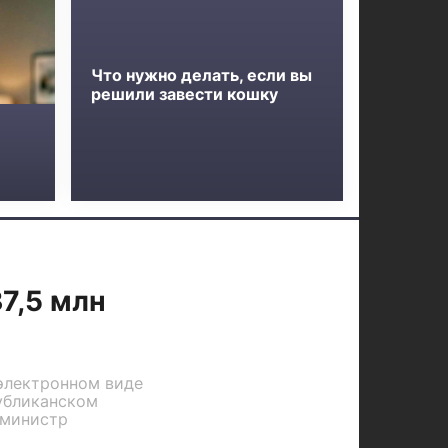
Что нужно делать, если вы
решили завести кошку
37,5 млн
 электронном виде
публиканском
 министр