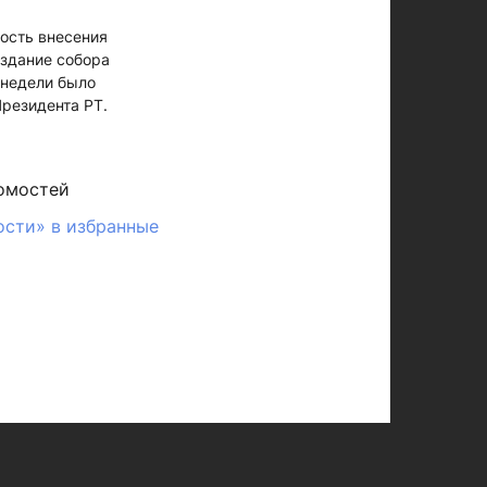
ность внесения
оздание собора
 недели было
резидента РТ.
омостей
ости» в избранные