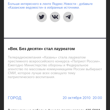
Больше интересного в ленте Яндекс.Новости - добавьте
«Казанские ведомости» в избранные источники.
«Век. Без десяти» стал лауреатом
Телерадиокомпания «Казань» стала лауреатом
престижного всероссийского конкурса «Патриот России».
Ежегодно Министерство обороны и Федеральное
агентство по массовым коммуникациям России выбирают
СМИ, которое лучше всех освещало тему
патриотического воспитания.
ГОРОД
20 октября 2010 20:00