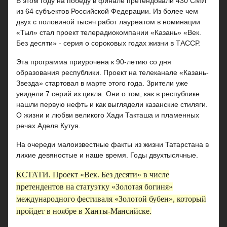
В этом году на победу в финале претендовали 430 СМИ
из 64 субъектов Российской Федерации. Из более чем
двух с половиной тысяч работ лауреатом в номинации
«Тыл» стал проект телерадиокомпании «Казань» «Век.
Без десяти» - серия о сороковых годах жизни в ТАССР.
Эта программа приурочена к 90-летию со дня
образования республики. Проект на телеканале «Казань-
Звезда» стартовал в марте этого года. Зрители уже
увидели 7 серий из цикла. Они о том, как в республике
нашли первую нефть и как выглядели казанские стиляги.
О жизни и любви великого Хади Такташа и пламенных
речах Аделя Кутуя.
На очереди малоизвестные факты из жизни Татарстана в
лихие девяностые и наше время. Годы двухтысячные.
КСТАТИ.
Проект «Век. Без десяти» в числе
претендентов на статуэтку «Золотая богиня»
международного фестиваля «Золотой бубен», который
пройдет в ноябре в Ханты-Мансийске.