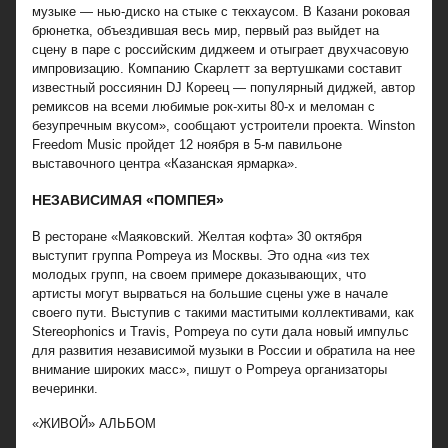
музыке — нью-диско на стыке с текхаусом. В Казани роковая
брюнетка, объездившая весь мир, первый раз выйдет на
сцену в паре с российским диджеем и отыграет двухчасовую
импровизацию. Компанию Скарлетт за вертушками составит
известный россиянин DJ Кореец — популярный диджей, автор
ремиксов на всеми любимые рок-хиты 80-х и меломан с
безупречным вкусом», сообщают устроители проекта. Winston
Freedom Music пройдет 12 ноября в 5-м павильоне
выставочного центра «Казанская ярмарка».
НЕЗАВИСИМАЯ «ПОМПЕЯ»
В ресторане «Маяковский. Желтая кофта» 30 октября
выступит группа Pompeya из Москвы. Это одна «из тех
молодых групп, на своем примере доказывающих, что
артисты могут вырваться на большие сцены уже в начале
своего пути. Выступив с такими маститыми коллективами, как
Stereophonics и Travis, Pompeya по сути дала новый импульс
для развития независимой музыки в России и обратила на нее
внимание широких масс», пишут о Pompeya организаторы
вечеринки.
«ЖИВОЙ» АЛЬБОМ