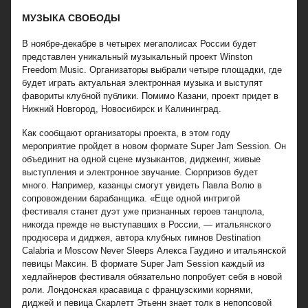
МУЗЫКА СВОБОДЫ
В ноябре-декабре в четырех мегаполисах России будет
представлен уникальный музыкальный проект Winston
Freedom Music. Организаторы выбрали четыре площадки, где
будет играть актуальная электронная музыка и выступят
фавориты клубной публики. Помимо Казани, проект придет в
Нижний Новгород, Новосибирск и Калининград.
Как сообщают организаторы проекта, в этом году
мероприятие пройдет в новом формате Super Jam Session. Он
объединит на одной сцене музыкантов, диджеинг, живые
выступления и электронное звучание. Сюрпризов будет
много. Например, казанцы смогут увидеть Павла Волю в
сопровождении барабанщика. «Еще одной интригой
фестиваля станет дуэт уже признанных героев танцпола,
никогда прежде не выступавших в России, — итальянского
продюсера и диджея, автора клубных гимнов Destination
Calabria и Moscow Never Sleeps Алекса Гаудино и итальянской
певицы Максин. В формате Super Jam Session каждый из
хедлайнеров фестиваля обязательно попробует себя в новой
роли. Лондонская красавица с французскими корнями,
диджей и певица Скарлетт Этьенн знает толк в непопсовой