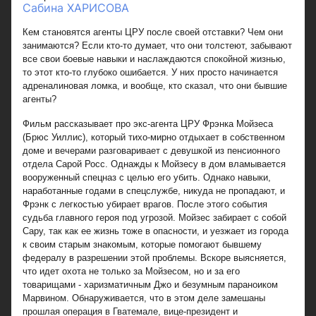
Сабина ХАРИСОВА
Кем становятся агенты ЦРУ после своей отставки? Чем они
занимаются? Если кто-то думает, что они толстеют, забывают
все свои боевые навыки и наслаждаются спокойной жизнью,
то этот кто-то глубоко ошибается. У них просто начинается
адреналиновая ломка, и вообще, кто сказал, что они бывшие
агенты?
Фильм рассказывает про экс-агента ЦРУ Фрэнка Мойзеса
(Брюс Уиллис), который тихо-мирно отдыхает в собственном
доме и вечерами разговаривает с девушкой из пенсионного
отдела Сарой Росс. Однажды к Мойзесу в дом вламывается
вооруженный спецназ с целью его убить. Однако навыки,
наработанные годами в спецслужбе, никуда не пропадают, и
Фрэнк с легкостью убирает врагов. После этого события
судьба главного героя под угрозой. Мойзес забирает с собой
Сару, так как ее жизнь тоже в опасности, и уезжает из города
к своим старым знакомым, которые помогают бывшему
федералу в разрешении этой проблемы. Вскоре выясняется,
что идет охота не только за Мойзесом, но и за его
товарищами - харизматичным Джо и безумным параноиком
Марвином. Обнаруживается, что в этом деле замешаны
прошлая операция в Гватемале, вице-президент и