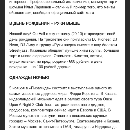
интересен. Профессиональный иллюзионист, манипулятор и
шоумен Илья Ларионов – отличный пример того, что мечты
сбываются», сообщает официальный сайт мага.
В ДЕНЬ РОЖДЕНИЯ – РУКИ ВЫШЕ
Ночной клуб OutHall в эту пятницу (29.10) отпразднует свой
день рождения. На трехлетие они пригласили DJ Pioneer, DJ
Neon, DJ Лилу и группу «Руки вверх» вместе с шоу-балетом
Street-jazz. Казанцам обещают лучшие хиты группы, большой
торт и много сюрпризов. Стоимость билетов, кстати,
внушительная: по предпродаже - 600 рублей, в день
вечеринки – на 100 рублей дороже.
ОДНАЖДЫ НОЧЬЮ
5 ноября в «Пирамиде» состоится выступление одного из
самых известных диджеев мира - Ферри Корстена. В Казань
нидерландский музыкант едет в рамках своего тура Once
Upon A Night 2 Club Tour. Гастроли известного диджея,
продюсера, композитора сейчас идут в Европе и США. В
России музыкант выступит всего в нескольких крупных
городах – Москве, Санкт-Петербурге, Екатеринбурге и Казани.
Затем музыкант отправится в ОАЭ, Беларусь и Нидерланды.