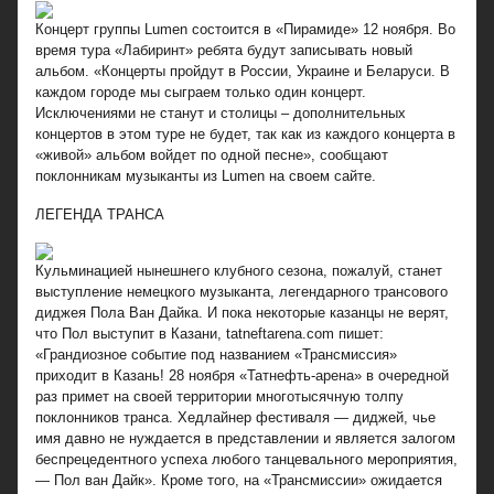
Концерт группы Lumen состоится в «Пирамиде» 12 ноября. Во
время тура «Лабиринт» ребята будут записывать новый
альбом. «Концерты пройдут в России, Украине и Беларуси. В
каждом городе мы сыграем только один концерт.
Исключениями не станут и столицы – дополнительных
концертов в этом туре не будет, так как из каждого концерта в
«живой» альбом войдет по одной песне», сообщают
поклонникам музыканты из Lumen на своем сайте.
ЛЕГЕНДА ТРАНСА
Кульминацией нынешнего клубного сезона, пожалуй, станет
выступление немецкого музыканта, легендарного трансового
диджея Пола Ван Дайка. И пока некоторые казанцы не верят,
что Пол выступит в Казани, tatneftarena.com пишет:
«Грандиозное событие под названием «Трансмиссия»
приходит в Казань! 28 ноября «Татнефть-арена» в очередной
раз примет на своей территории многотысячную толпу
поклонников транса. Хедлайнер фестиваля — диджей, чье
имя давно не нуждается в представлении и является залогом
беспрецедентного успеха любого танцевального мероприятия,
— Пол ван Дайк». Кроме того, на «Трансмиссии» ожидается