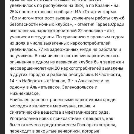
увеличилось по республике на 38%, а по Казани - на
25% соответственно, сообщает ИА «Татар-информ».
«Во многом этот рост вызван усилением работы служб
безопасности ночных клубов», - отметил Гараев.Среди
выявленных наркопотребителей 22 человека - это
учащиеся и студенты. По сравнению с прошлым годом
их доля в числе выявленных наркопотребителей
увеличилась. 77 из задержанных нигде не работали и
не учились. В том числе в состоянии наркотического
опьянения в одном из казанских клубов был задержан
несовершеннолетний.20 наркопотребителей выявлены
в других городах и районах республики. В частности,
14 - в Набережных Челнах, 3 - в Азнакаеве и по
одному в Альметьевске, Зеленодольске и
Нижнекамске.
Наиболее распространенными наркотиками среди
молодежи являются марихуана, гашиш и
синтетические вещества амфетаминового ряда.
Употребление новых психоактивных веществ, как
было отмечено представителем Госнаркоконтроля,
переходит в закрытые вечеринки, которые