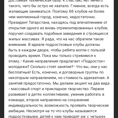
достойная техническая база. К счастью, нет ничего
такого, чего бы остро не хватало. Главное, всегда есть
желающие заниматься. Поэтому 66 клубов на более
чем миллионный город, конечно, недостаточно.
Президент Татарстана, находясь под впечатлением от
открытия одного из вновь отремонтированных клубов,
поручил создавать подобные заведения в строящихся
жилых массивах. Я рада, что на нас обратили такое
внимание. В идеале подростковые клубы должны
быть в каждом дворе, чтобы ребята могли с пользой
проводить время. Пока мы только стремимся к
этому.- Какие направления предлагает «Подросток»
молодежи? Сколько стоят занятия?- Что вы, они у нас
бесплатные! Есть, конечно, и договорные группы по
некоторым направлениям, но стоимость адекватная. А
занятий предостаточно. Мы делаем акцент на два вида
- массовый спорт и прикладное творчество. Первое
развивает в детях коллективизм, умение работать в
команде, второе направлено на сохранение
индивидуальности, возможность проявить творческие
амбиции. Несмотря на то что клубы называются
подростковыми, детей к нам приводят аж с четырех