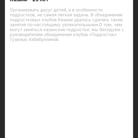
Организовать досуг детей, а в особенности
подростков, не самая легкая задача. В объединении
подростковых клубов Казани удалось сделать такие
занятия по-настоящему увлекательными.О том, чем
могут заняться казанские подростки, мы беседуем с
руководителем объединения клубов «Подросток»
Гузелью Хабибуллиной.