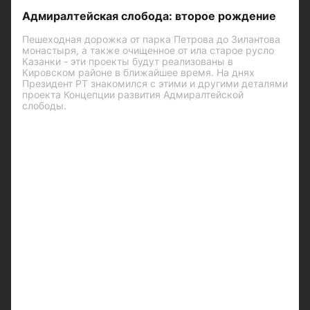
Адмиралтейская слобода: второе рождение
Пешеходная дорожка от парка Петрова до Зилантова
монастыря, а также очищенное от ила старое русло
Казанки - эти проекты будут реализованы в
Кировском районе в ближайшее время. На днях
Президент РТ знакомился с этими и другими деталями
проекта Концепции развития Адмиралтейской
слободы.