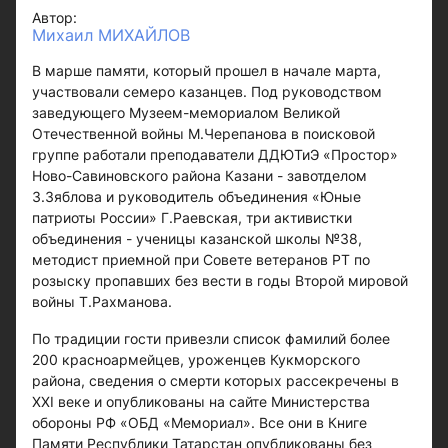
Автор:
Михаил МИХАЙЛОВ
В марше памяти, который прошел в начале марта,
участвовали семеро казанцев. Под руководством
заведующего Музеем-мемориалом Великой
Отечественной войны М.Черепанова в поисковой
группе работали преподаватели ДДЮТиЭ «Простор»
Ново-Савиновского района Казани - завотделом
З.Зяблова и руководитель объединения «Юные
патриоты России» Г.Раевская, три активистки
объединения - ученицы казанской школы №38,
методист приемной при Совете ветеранов РТ по
розыску пропавших без вести в годы Второй мировой
войны Т.Рахманова.
По традиции гости привезли список фамилий более
200 красноармейцев, уроженцев Кукморского
района, сведения о смерти которых рассекречены в
ХХI веке и опубликованы на сайте Министерства
обороны РФ «ОБД «Мемориал». Все они в Книге
Памяти Республики Татарстан опубликованы без