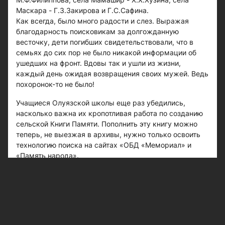
Маскара - Г.З.Закирова и Г.С.Сафина.
Как всегда, было много радости и слез. Выражая
благодарность поисковикам за долгожданную
весточку, дети погибших свидетельствовали, что в
семьях до сих пор не было никакой информации об
ушедших на фронт. Вдовы так и ушли из жизни,
каждый день ожидая возвращения своих мужей. Ведь
похоронок-то не было!
Учащиеся Олуязской школы еще раз убедились,
насколько важна их кропотливая работа по созданию
сельской Книги Памяти. Пополнить эту книгу можно
теперь, не выезжая в архивы, нужно только освоить
технологию поиска на сайтах «ОБД «Мемориал» и
«Память народа».
Кукморские поисковики под руководством Г.Хазиева
и Р.Шакирова вот уже 26 лет участвуют в экспедициях
по розыску и захоронению погибших советских солдат
в Новгородской и Ленинградской областях. Но участие
в маршах памяти - это еще одна очень важная форма