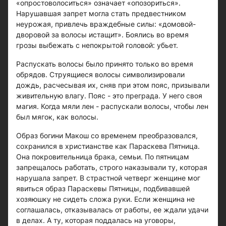
«опростоволоситься» означает «опозориться».
Нарушавшая запрет могла стать предвестником
неурожая, привлечь враждебные силы: «домовой-
дворовой за волосы истащит». Боялись во время
грозы выбежать с непокрытой головой: убьет.
Распускать волосы было принято только во время
обрядов. Струящиеся волосы символизировали
дождь, расчесывая их, сняв при этом пояс, призывали
живительную влагу. Пояс - это преграда. У него своя
магия. Когда мяли лен - распускали волосы, чтобы лен
был мягок, как волосы.
Образ богини Макош со временем преобразовался,
сохранился в христианстве как Параскева Пятница.
Она покровительница брака, семьи. По пятницам
запрещалось работать, строго наказывали ту, которая
нарушала запрет. В страстной четверг женщине мог
явиться образ Параскевы Пятницы, подбивавшей
хозяюшку не сидеть сложа руки. Если женщина не
соглашалась, отказывалась от работы, ее ждали удачи
в делах. А ту, которая поддалась на уговоры,