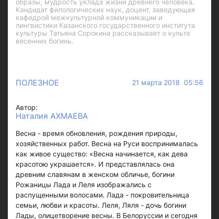
образы, мудрость уклада жизни древнего человека.
Кандидат филологических наук, доцент, заведующая
кафедрой межкультурной коммуникации и
лингвистики Казанского государственного института
культуры Татьяна Сорокина рассказывает о культе
весенних богинь.
ПОЛЕЗНОЕ
21 марта 2018 05:56
Автор:
Наталия АХМАЕВА
Весна - время обновления, рождения природы,
хозяйственных работ. Весна на Руси воспринималась
как живое существо: «Весна начинается, как дева
красотою украшается». И представлялась она
древним славянам в женском обличье, богини
Рожаницы Лада и Леля изображались с
распущенными волосами. Лада - покровительница
семьи, любви и красоты. Леля, Ляля - дочь богини
Лады, олицетворение весны. В Белоруссии и сегодня