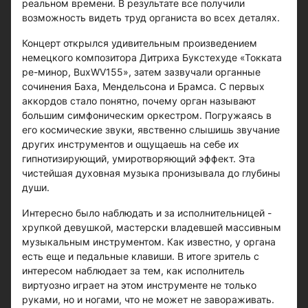
реальном времени. В результате все получили
возможность видеть труд органиста во всех деталях.
Концерт открылся удивительным произведением
немецкого композитора Дитриха Букстехуде «Токката
ре-минор, BuxWV155», затем зазвучали органные
сочинения Баха, Мендельсона и Брамса. С первых
аккордов стало понятно, почему орган называют
большим симфоническим оркестром. Погружаясь в
его космические звуки, явственно слышишь звучание
других инструментов и ощущаешь на себе их
гипнотизирующий, умиротворяющий эффект. Эта
чистейшая духовная музыка пронизывала до глубины
души.
Интересно было наблюдать и за исполнительницей -
хрупкой девушкой, мастерски владевшей массивным
музыкальным инструментом. Как известно, у органа
есть еще и педальные клавиши. В итоге зритель с
интересом наблюдает за тем, как исполнитель
виртуозно играет на этом инструменте не только
руками, но и ногами, что не может не завораживать.