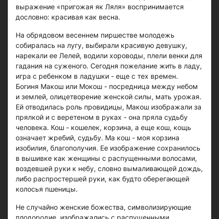
выражение «пригожая як Ляля» воспринимается
дословно: красивая как весна.
На обрядовом весеннем пиршестве молодежь
собиралась на лугу, выбирали красивую девушку,
нарекали ее Лелей, водили хороводы, плели венки для
гадания на суженого. Сегодня пожелание жить в ладу,
игра с ребенком в ладушки - еще с тех времен.
Богиня Макош или Мокош - посредница между небом
и землей, олицетворение женской силы, мать урожая.
Ей отводилась роль провидицы, Макош изображали за
прялкой и с веретеном в руках - она пряла судьбу
человека. Кош - кошелек, корзина, а еще кош, кощь
означает жребий, судьбу. Ма кош - моя корзина
изобилия, благополучия. Ее изображение сохранилось
в вышивке как женщины с распущенными волосами,
воздевшей руки к небу, словно вымаливающей дождь,
либо распростершей руки, как будто оберегающей
колосья пшеницы.
Не случайно женские божества, символизирующие
плодородие, изображались с распущенными