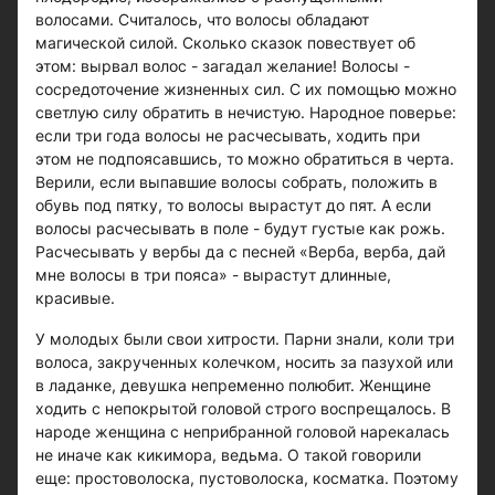
волосами. Считалось, что волосы обладают
магической силой. Сколько сказок повествует об
этом: вырвал волос - загадал желание! Волосы -
сосредоточение жизненных сил. С их помощью можно
светлую силу обратить в нечистую. Народное поверье:
если три года волосы не расчесывать, ходить при
этом не подпоясавшись, то можно обратиться в черта.
Верили, если выпавшие волосы собрать, положить в
обувь под пятку, то волосы вырастут до пят. А если
волосы расчесывать в поле - будут густые как рожь.
Расчесывать у вербы да с песней «Верба, верба, дай
мне волосы в три пояса» - вырастут длинные,
красивые.
У молодых были свои хитрости. Парни знали, коли три
волоса, закрученных колечком, носить за пазухой или
в ладанке, девушка непременно полюбит. Женщине
ходить с непокрытой головой строго воспрещалось. В
народе женщина с неприбранной головой нарекалась
не иначе как кикимора, ведьма. О такой говорили
еще: простоволоска, пустоволоска, косматка. Поэтому