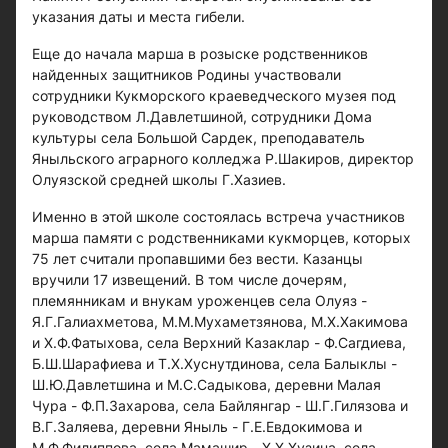
указания даты и места гибели.
Еще до начала марша в розыске родственников
найденных защитников Родины участвовали
сотрудники Кукморского краеведческого музея под
руководством Л.Давлетшиной, сотрудники Дома
культуры села Большой Сардек, преподаватель
Яныльского аграрного колледжа Р.Шакиров, директор
Олуязской средней школы Г.Хазиев.
Именно в этой школе состоялась встреча участников
марша памяти с родственниками кукморцев, которых
75 лет считали пропавшими без вести. Казанцы
вручили 17 извещений. В том числе дочерям,
племянникам и внукам уроженцев села Олуяз -
Я.Г.Галиахметова, М.М.Мухаметзянова, М.Х.Хакимова
и Х.Ф.Фатыхова, села Верхний Казаклар - Ф.Сагдиева,
Б.Ш.Шарафиева и Т.Х.Хуснутдинова, села Балыклы -
Ш.Ю.Давлетшина и М.С.Садыкова, деревни Малая
Чура - Ф.П.Захарова, села Байлянгар - Ш.Г.Гилязова и
В.Г.Заляева, деревни Яныль - Г.Е.Евдокимова и
М.Ф.Филиппова, села Мамашир - Х.Х.Хузина, села