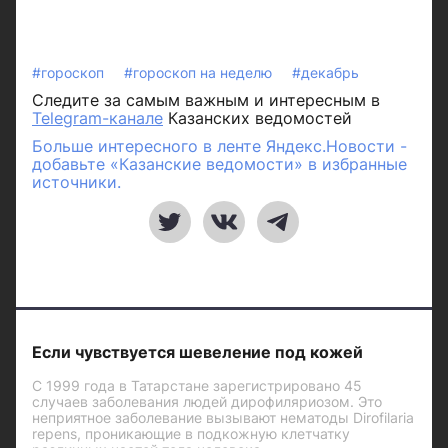
#гороскоп
#гороскоп на неделю
#декабрь
Следите за самым важным и интересным в
Telegram-канале
Казанских ведомостей
Больше интересного в ленте Яндекс.Новости -
добавьте «Казанские ведомости» в избранные
источники.
Если чувствуется шевеление под кожей
С 1999 года в Татарстане зарегистрировано 45
случаев заболевания людей дирофиляриозом. Это
неприятное заболевание вызывают нематоды Dirofilaria
repens, проникающие в подкожную клетчатку