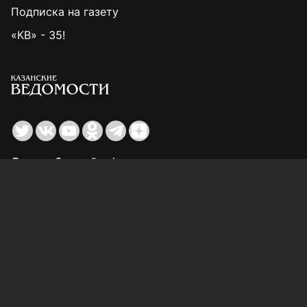
Подписка на газету
«КВ» - 35!
Для сообщений о фактах коррупции:
Shamil.Sadykov@tatmedia.ru
Учредитель СМИ: АО «ТАТМЕДИА»
420066, Российская Федерация, Республика
Татарстан, г. Казань, ул. Декабристов, д. 2
Редакция:
(843) 562-64-30
info@kazved.ru
Рекламный отдел
:
(843) 562-64-35
ads@kazved.ru
© 1991 – 2026 Филиал АО «ТАТМЕДИА» «Редакция газеты