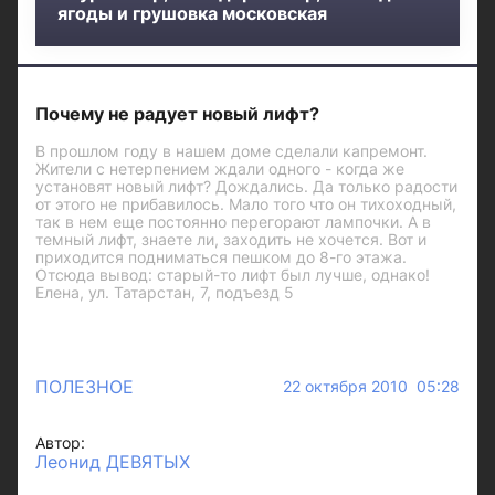
ягоды и грушовка московская
Почему не радует новый лифт?
В прошлом году в нашем доме сделали капремонт.
Жители с нетерпением ждали одного - когда же
установят новый лифт? Дождались. Да только радости
от этого не прибавилось. Мало того что он тихоходный,
так в нем еще постоянно перегорают лампочки. А в
темный лифт, знаете ли, заходить не хочется. Вот и
приходится подниматься пешком до 8-го этажа.
Отсюда вывод: старый-то лифт был лучше, однако!
Елена, ул. Татарстан, 7, подъезд 5
ПОЛЕЗНОЕ
22 октября 2010 05:28
Автор:
Леонид ДЕВЯТЫХ