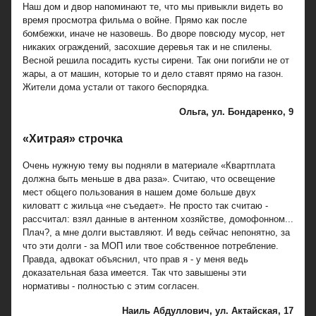
Наш дом и двор напоминают те, что мы привыкли видеть во
время просмотра фильма о войне. Прямо как после
бомбежки, иначе не назовешь. Во дворе повсюду мусор, нет
никаких ограждений, засохшие деревья так и не спилены.
Весной решила посадить кусты сирени. Так они погибли не от
жары, а от машин, которые то и дело ставят прямо на газон.
Жители дома устали от такого беспорядка.
Ольга, ул. Бондаренко, 9
«Хитрая» строчка
Очень нужную тему вы подняли в материале «Квартплата
должна быть меньше в два раза». Считаю, что освещение
мест общего пользования в нашем доме больше двух
киловатт с жильца «не съедает». Не просто так считаю -
рассчитал: взял данные в антенном хозяйстве, домофонном...
Плач?, а мне долги выставляют. И ведь сейчас непонятно, за
что эти долги - за МОП или твое собственное потребление.
Правда, адвокат объяснил, что прав я - у меня ведь
доказательная база имеется. Так что завышены эти
нормативы - полностью с этим согласен.
Наиль Абдуллович, ул. Актайская, 17