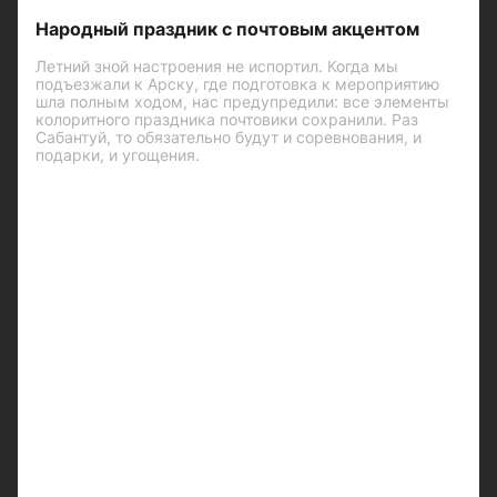
Народный праздник с почтовым акцентом
Летний зной настроения не испортил. Когда мы
подъезжали к Арску, где подготовка к мероприятию
шла полным ходом, нас предупредили: все элементы
колоритного праздника почтовики сохранили. Раз
Сабантуй, то обязательно будут и соревнования, и
подарки, и угощения.