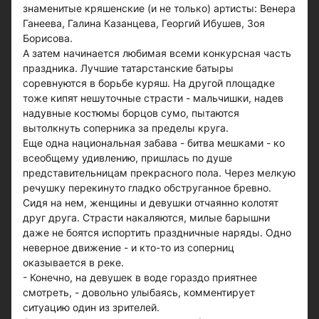
знаменитые кряшенские (и не только) артисты: Венера
Ганеева, Галина Казанцева, Георгий Ибушев, Зоя
Борисова.
А затем начинается любимая всеми конкурсная часть
праздника. Лучшие татарстанские батыры
соревнуются в борьбе куряш. На другой площадке
тоже кипят нешуточные страсти - мальчишки, надев
надувные костюмы борцов сумо, пытаются
вытолкнуть соперника за пределы круга.
Еще одна национальная забава - битва мешками - ко
всеобщему удивлению, пришлась по душе
представительницам прекрасного пола. Через мелкую
речушку перекинуто гладко обструганное бревно.
Сидя на нем, женщины и девушки отчаянно колотят
друг друга. Страсти накаляются, милые барышни
даже не боятся испортить праздничные наряды. Одно
неверное движение - и кто-то из соперниц
оказывается в реке.
- Конечно, на девушек в воде гораздо приятнее
смотреть, - довольно улыбаясь, комментирует
ситуацию один из зрителей.