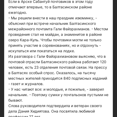
Если в Арске Сабантуй почтовиков в этом году
отмечают впервые, то в Балтасинском районе
ежегодно.
- Мы решили внести в наш праздник изюминку, -
объяснил при встрече начальник Балтасинского
межрайонного почтамта Гали Файзрахманов. - Местом
проведения стал не майдан, а знаменитое в районе
озеро Кара-Куль. Чтобы почтовики могли не только
принять участие в соревнованиях, но и отдохнуть -
искупаться или покататься на лодке.
Из разговора с Гали Файзрахмановом выясняю, что в
почтовой отрасли Балтасинского района работают 120
человек, есть 23 отделения почтовой связи. На прессу
в Балтасях особый спрос. Оказалось, на тысячу
местных жителей приходится 840 подписных изданий
- газет и журналов.
- У нас читают все: и молодые, и пожилые, - заверил
начальник. - Поэтому сумки у почтальонов пустыми не
бывают.
Слова руководителя подтвердила и ветеран своего
дела Дания Хидиятова. Она посвятила любимой
профессии 27 лет.