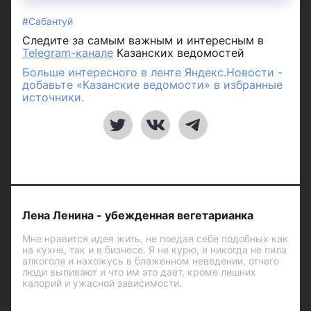
#Сабантуй
Следите за самым важным и интересным в
Telegram-канале
Казанских ведомостей
Больше интересного в ленте Яндекс.Новости -
добавьте «Казанские ведомости» в избранные
источники.
Лена Ленина - убежденная вегетарианка
Мне нравится идея жить, не поедая себе подобных как
на кухне, так и в бизнесе. Я не курю, я никогда не пила
алкоголя и нахожусь в блаженном неведении, отчего
люди выпивают и что им это дает, кроме лишних
калорий и ужасной зависимости.