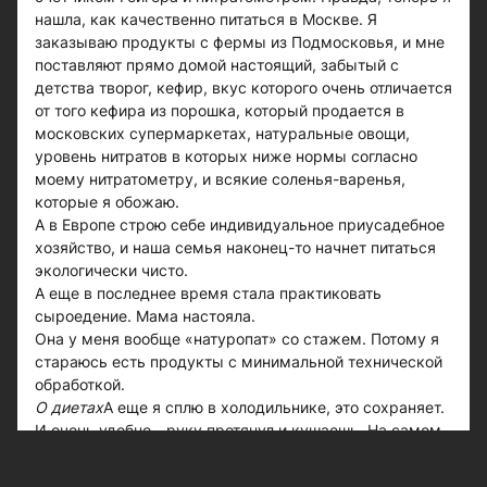
нашла, как качественно питаться в Москве. Я
заказываю продукты с фермы из Подмосковья, и мне
поставляют прямо домой настоящий, забытый с
детства творог, кефир, вкус которого очень отличается
от того кефира из порошка, который продается в
московских супермаркетах, натуральные овощи,
уровень нитратов в которых ниже нормы согласно
моему нитратометру, и всякие соленья-варенья,
которые я обожаю.
А в Европе строю себе индивидуальное приусадебное
хозяйство, и наша семья наконец-то начнет питаться
экологически чисто.
А еще в последнее время стала практиковать
сыроедение. Мама настояла.
Она у меня вообще «натуропат» со стажем. Потому я
стараюсь есть продукты с минимальной технической
обработкой.
О диетах
А еще я сплю в холодильнике, это сохраняет.
И очень удобно - руку протянул и кушаешь. На самом
деле, я никогда в жизни не сяду на диету, ни за что не
стану мучать себя подобным образом. Вместо того