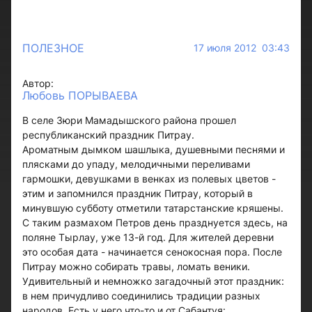
ПОЛЕЗНОЕ
17 июля 2012 03:43
Автор:
Любовь ПОРЫВАЕВА
В селе Зюри Мамадышского района прошел
республиканский праздник Питрау.
Ароматным дымком шашлыка, душевными песнями и
плясками до упаду, мелодичными переливами
гармошки, девушками в венках из полевых цветов -
этим и запомнился праздник Питрау, который в
минувшую субботу отметили татарстанские кряшены.
С таким размахом Петров день празднуется здесь, на
поляне Тырлау, уже 13-й год. Для жителей деревни
это особая дата - начинается сенокосная пора. После
Питрау можно собирать травы, ломать веники.
Удивительный и немножко загадочный этот праздник:
в нем причудливо соединились традиции разных
народов. Есть у него что-то и от Сабантуя: