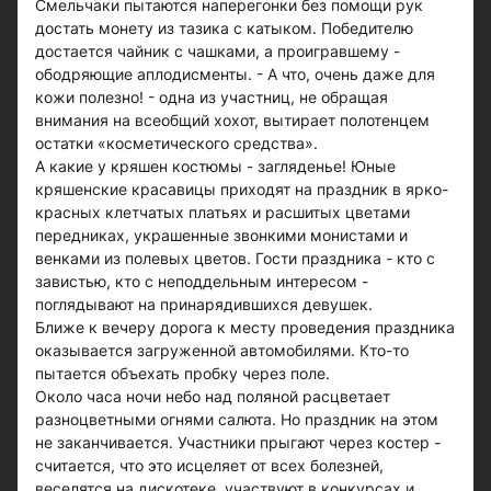
Смельчаки пытаются наперегонки без помощи рук
достать монету из тазика с катыком. Победителю
достается чайник с чашками, а проигравшему -
ободряющие аплодисменты. - А что, очень даже для
кожи полезно! - одна из участниц, не обращая
внимания на всеобщий хохот, вытирает полотенцем
остатки «косметического средства».
А какие у кряшен костюмы - загляденье! Юные
кряшенские красавицы приходят на праздник в ярко-
красных клетчатых платьях и расшитых цветами
передниках, украшенные звонкими монистами и
венками из полевых цветов. Гости праздника - кто с
завистью, кто с неподдельным интересом -
поглядывают на принарядившихся девушек.
Ближе к вечеру дорога к месту проведения праздника
оказывается загруженной автомобилями. Кто-то
пытается объехать пробку через поле.
Около часа ночи небо над поляной расцветает
разноцветными огнями салюта. Но праздник на этом
не заканчивается. Участники прыгают через костер -
считается, что это исцеляет от всех болезней,
веселятся на дискотеке, участвуют в конкурсах и