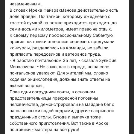
незамеченным.
В словах Ирека Файзрахманова действительно есть
доля правды. Почтальон, которому ежедневно с
толстой сумкой на ремне приходится проходить до
семи-восьми километров, имеет право на отдых.
К своему первому профессиональному Сабантую
арские почтовики отнеслись серьезно: продумали
конкурсы, разделились на команды, не забыли
пригласить передовиков и ветеранов труда.
- Я работаю почтальоном 35 лет, - сказала Зульфия
Минхазиева. - Не знаю, как в городе, но на селе
почтальонов уважают. Для жителей мы, словно
ходячая энциклопедия, должны знать ответы на
любые вопросы.
Пока одни сотрудники почты, в основном
представительницы прекрасной половины
человечества, демонстрировали на майдане бег с
наполненными водой ведрами, другие накрывали
праздничные столы. Блюда и выпечка тоже
собственного приготовления. Вот такие в Арске
почтовики - мастера на все руки!