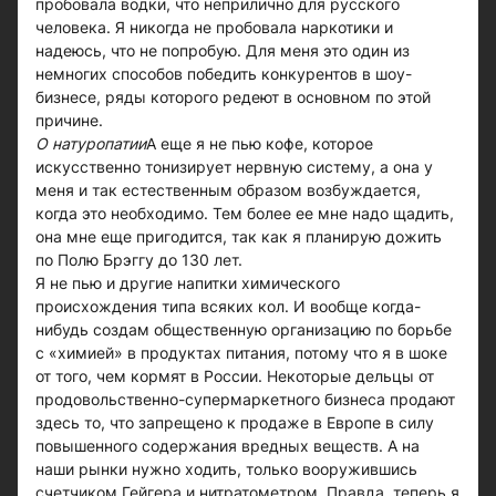
пробовала водки, что неприлично для русского
человека. Я никогда не пробовала наркотики и
надеюсь, что не попробую. Для меня это один из
немногих способов победить конкурентов в шоу-
бизнесе, ряды которого редеют в основном по этой
причине.
О натуропатии
А еще я не пью кофе, которое
искусственно тонизирует нервную систему, а она у
меня и так естественным образом возбуждается,
когда это необходимо. Тем более ее мне надо щадить,
она мне еще пригодится, так как я планирую дожить
по Полю Брэггу до 130 лет.
Я не пью и другие напитки химического
происхождения типа всяких кол. И вообще когда-
нибудь создам общественную организацию по борьбе
с «химией» в продуктах питания, потому что я в шоке
от того, чем кормят в России. Некоторые дельцы от
продовольственно-супермаркетного бизнеса продают
здесь то, что запрещено к продаже в Европе в силу
повышенного содержания вредных веществ. А на
наши рынки нужно ходить, только вооружившись
счетчиком Гейгера и нитратометром. Правда, теперь я