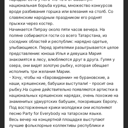
национальная борьба куряш, множество конкурсов
вроде разбивания горшка или влезания на столб. Со
славянским народным праздником его роднят
прыжки через костер.
Начинается Питрау около пяти часов вечера. На
поляне собираются гости со всего Татарстана, из
соседних областей и республик: нарядно одетые,
улыбающиеся. Перед зрителями разыгрывается целое
представление: юноша Илья и девушка Мария
знакомятся в лесу, влюбляются друг в друга. Гуляя у
озера, они видят золотую рыбку, которая обещает
исполнить три желания Марии.
- Хочу, чтобы на «Евровидении» не бурановские, а
наши, кряшенские, бабушки выступали! - просит она
рыбку.На сцене действительно появляются артистки в
национальных кряшенских нарядах, очень похожие на
знаменитых удмуртских бабушек, покоривших Европу.
Под восторженные крики молодежи они исполняют
песню Party for Everybody на татарском языке.
Весь вечер на концертной площадке выступают
лучшие фольклорные коллективы республики и