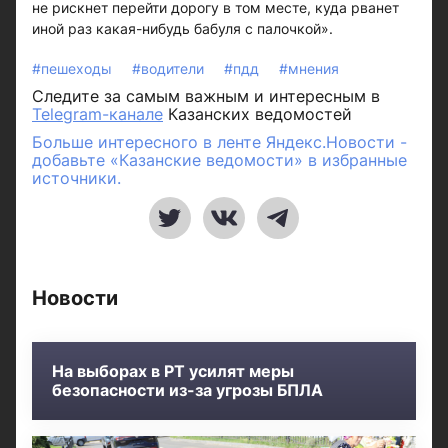
не рискнет перейти дорогу в том месте, куда рванет
иной раз какая-нибудь бабуля с палочкой».
#пешеходы
#водители
#пдд
#мнения
Следите за самым важным и интересным в
Telegram-канале
Казанских ведомостей
Больше интересного в ленте Яндекс.Новости -
добавьте «Казанские ведомости» в избранные
источники.
Новости
На выборах в РТ усилят меры
безопасности из-за угрозы БПЛА