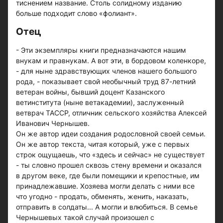
тиснением название. Столь солидному изданию
больше подходит слово «фолиант».
Отец
- Эти экземпляры книги предназначаются нашим
внукам и правнукам. А вот эти, в бордовом коленкоре,
- для ныне здравствующих членов нашего большого
рода, - показывает свой необычный труд 87-летний
ветеран войны, бывший доцент Казанского
ветинститута (ныне ветакадемии), заслуженный
ветврач ТАССР, отличник сельского хозяйства Алексей
Иванович Чернышев.
Он же автор идеи создания родословной своей семьи.
Он же автор текста, читая который, уже с первых
строк ощущаешь, что «здесь и сейчас» не существует
- ты словно прошел сквозь стену времени и оказался
в другом веке, где были помещики и крепостные, им
принадлежавшие. Хозяева могли делать с ними все
что угодно - продать, обменять, женить, наказать,
отправить в солдаты... А могли и влюбиться. В семье
Чернышевых такой случай произошел с