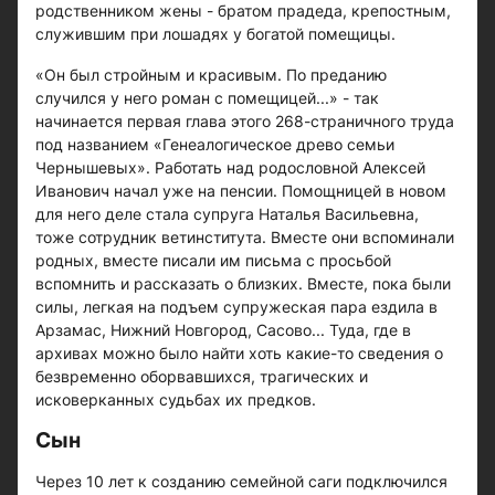
родственником жены - братом прадеда, крепостным,
служившим при лошадях у богатой помещицы.
«Он был стройным и красивым. По преданию
случился у него роман с помещицей...» - так
начинается первая глава этого 268-страничного труда
под названием «Генеалогическое древо семьи
Чернышевых». Работать над родословной Алексей
Иванович начал уже на пенсии. Помощницей в новом
для него деле стала супруга Наталья Васильевна,
тоже сотрудник ветинститута. Вместе они вспоминали
родных, вместе писали им письма с просьбой
вспомнить и рассказать о близких. Вместе, пока были
силы, легкая на подъем супружеская пара ездила в
Арзамас, Нижний Новгород, Сасово... Туда, где в
архивах можно было найти хоть какие-то сведения о
безвременно оборвавшихся, трагических и
исковерканных судьбах их предков.
Сын
Через 10 лет к созданию семейной саги подключился