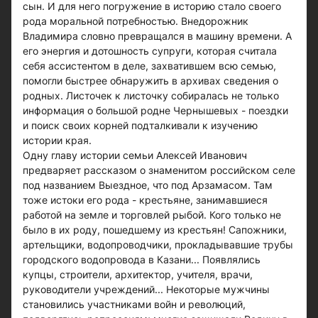
сын. И для него погружение в историю стало своего
рода моральной потребностью. Внедорожник
Владимира словно превращался в машину времени. А
его энергия и дотошность супруги, которая считала
себя ассистентом в деле, захватившем всю семью,
помогли быстрее обнаружить в архивах сведения о
родных. Листочек к листочку собиралась не только
информация о большой родне Чернышевых - поездки
и поиск своих корней подталкивали к изучению
истории края.
Одну главу истории семьи Алексей Иванович
предваряет рассказом о знаменитом российском селе
под названием Выездное, что под Арзамасом. Там
тоже истоки его рода - крестьяне, занимавшиеся
работой на земле и торговлей рыбой. Кого только не
было в их роду, пошедшему из крестьян! Сапожники,
артельщики, водопроводчики, прокладывавшие трубы
городского водопровода в Казани... Появлялись
купцы, строители, архитектор, учителя, врачи,
руководители учреждений... Некоторые мужчины
становились участниками войн и революций,