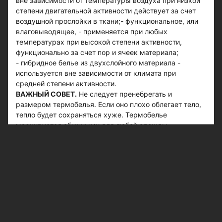
вне зависимости от температуры воздуха при низкой
степени двигательной активности действует за счет
воздушной прослойки в ткани;- функциональное, или
влаговыводящее, - применяется при любых
температурах при высокой степени активности,
функционально за счет пор и ячеек материала;
- гибридное белье из двухслойного материала -
используется вне зависимости от климата при
средней степени активности.
ВАЖНЫЙ СОВЕТ.
Не следует пренебрегать и
размером термобелья. Если оно плохо облегает тело,
тепло будет сохраняться хуже. Термобелье
маркируется обычными для любой одежды
буквенными символами: XS, M, L, XL, XXL. Однако у
различных производителей размеры могут несколько
отличаться. Следует знать, что термин «термобелье»
используется только на территории СНГ. В дальнем
зарубежье его называют Base Layer («базовый слой»).
Кстати
Первое производство термобелья начато в
1958 году в США.
#советы
#термобелье
#микроклимат