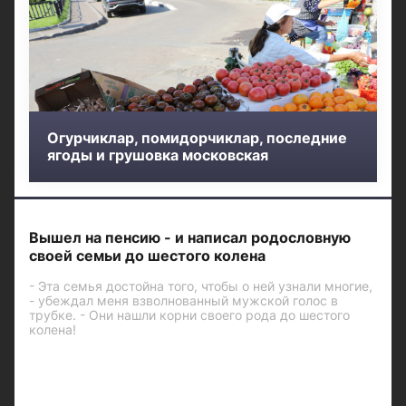
Огурчиклар, помидорчиклар, последние
ягоды и грушовка московская
Вышел на пенсию - и написал родословную
своей семьи до шестого колена
- Эта семья достойна того, чтобы о ней узнали многие,
- убеждал меня взволнованный мужской голос в
трубке. - Они нашли корни своего рода до шестого
колена!