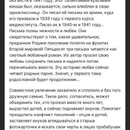
без вести в 1941 году, этот талантливый красивый
юноша был, оказывается, сильно влюблен в свою
одноклассницу. Он писал ей письма из армии, куда
его призвали в 1939 году с первого курса
мединститута. Писал их в 1940-м и 1941 году...
Письма полны нежности и любви. Они
свидетельствуют о том, какое удивительное,
преданное Родине поколение полегло на фронтах
Второй мировой! Пятьдесят три письма читаются как
светлый любовный роман. Их автор просил свою
любовь сохранить письма и надеялся потом
перечитывать вместе. Эту историю любви сейчас
читают родные парня. Значит, у первого тома
родословной будет продолжение...
Совместное увлечение захватило и сплотило и без того
дружную семью. Такое дело, согласитесь, может
объединить тех, кто прожил вместе много лет,
вырастил детей, а сейчас поднимает внуков. Помогает
преодолеть конфликт поколений - отцов и детей,
заставляет внуков вглядываться в старые
фотокарточки и искать свои черты в лицах прабабушек