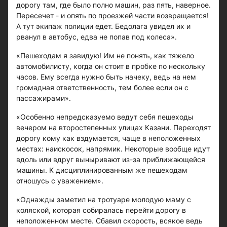
дорогу там, где было полно машин, раз пять, наверное.
Пересечет - и опять по проезжей части возвращается!
А тут экипаж полиции едет. Бедолага увидел их и
рванул в автобус, едва не попав под колеса».
«Пешеходам я завидую! Им не понять, как тяжело
автомобилисту, когда он стоит в пробке по нескольку
часов. Ему всегда нужно быть начеку, ведь на нем
громадная ответственность, тем более если он с
пассажирами».
«Особенно непредсказуемо ведут себя пешеходы
вечером на второстепенных улицах Казани. Переходят
дорогу кому как вздумается, чаще в неположенных
местах: наискосок, напрямик. Некоторые вообще идут
вдоль или вдруг выныривают из-за приближающейся
машины. К дисциплинированным же пешеходам
отношусь с уважением».
«Однажды заметил на тротуаре молодую маму с
коляской, которая собиралась перейти дорогу в
неположенном месте. Сбавил скорость, всякое ведь