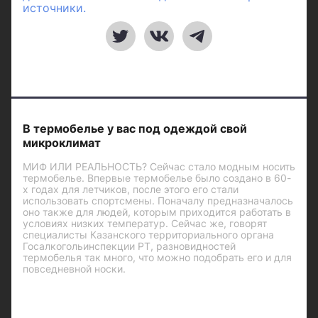
источники.
В термобелье у вас под одеждой свой
микроклимат
МИФ ИЛИ РЕАЛЬНОСТЬ? Сейчас стало модным носить
термобелье. Впервые термобелье было создано в 60-
х годах для летчиков, после этого его стали
использовать спортсмены. Поначалу предназначалось
оно также для людей, которым приходится работать в
условиях низких температур. Сейчас же, говорят
специалисты Казанского территориального органа
Госалкогольинспекции РТ, разновидностей
термобелья так много, что можно подобрать его и для
повседневной носки.