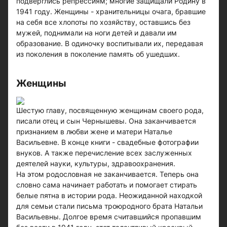
подверглись репрессиям; многие защищали Родину в
1941 году. Женщины - хранительницы очага, бравшие
на себя все хлопоты по хозяйству, оставшись без
мужей, поднимали на ноги детей и давали им
образование. В одиночку воспитывали их, передавая
из поколения в поколение память об ушедших.
Женщины
Шестую главу, посвященную женщинам своего рода,
писали отец и сын Чернышевы. Она заканчивается
признанием в любви жене и матери Наталье
Васильевне. В конце книги - свадебные фотографии
внуков. А также перечисление всех заслуженных
деятелей науки, культуры, здравоохранения.
На этом родословная не заканчивается. Теперь она
словно сама начинает работать и помогает стирать
белые пятна в истории рода. Неожиданной находкой
для семьи стали письма троюродного брата Натальи
Васильевны. Долгое время считавшийся пропавшим