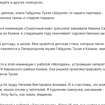
ждать в других конкурсах.
диплом, книга Габдуллы Тукая «Шурале» от нашего партнера -
нежные призы и сладкие подарки.
ри в номинации «Сказочный мир» (рисунки) завоевала Иванна С
она из Казани, в следующем году оканчивает художественную шк
в детсаду, в школе. Мне нравятся детские стихи, которые писал 
тавляется в Литературном музее Габдуллы Тукая в Казани, чем
то в этой номинации с работой «Молодежь, устроившая литера
№4 Кировского района Казани. Она решила проиллюстрировать о
ихов Тукая.
а по труду Наталия Викторовна Ахмаева. И я счастлива, что мо
, нашла отклик у читателей. Я художник-самоучка, рисование -
 Хочу быть, как мама, медиком.
оровой с работой «Зимний вечер». Юлии 15 лет, она учится в д