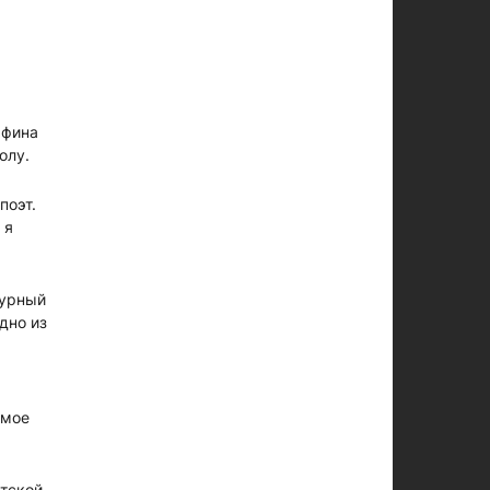
афина
олу.
поэт.
 я
турный
дно из
я
 мое
етской