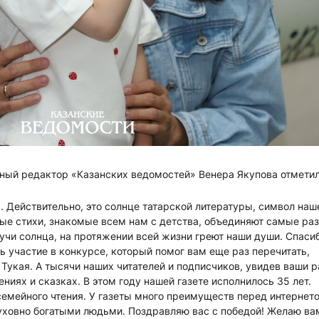
вный редактор «Казанских ведомостей» Венера Якупова отметил
 Действительно, это солнце татарской литературы, символ наш
ые стихи, знакомые всем нам с детства, объединяют самые ра
 лучи солнца, на протяжении всей жизни греют наши души. Спаси
ь участие в конкурсе, который помог вам еще раз перечитать,
Тукая. А тысячи наших читателей и подписчиков, увидев ваши р
иях и сказках. В этом году нашей газете исполнилось 35 лет.
семейного чтения. У газеты много преимуществ перед интернет
духовно богатыми людьми. Поздравляю вас с победой! Желаю ва