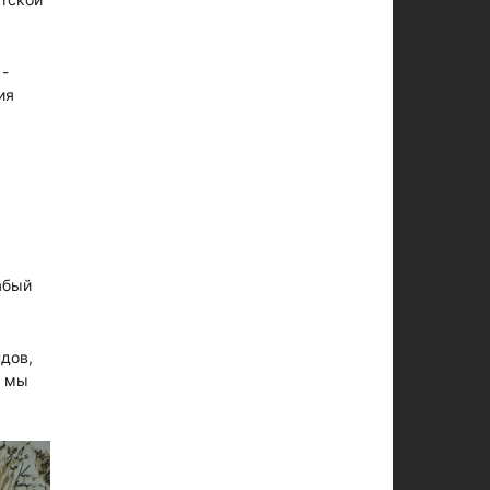
 -
ия
абый
дов,
й мы