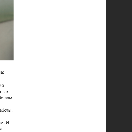
а:
ей
зные
бо вам,
аботы,
ом. И
м