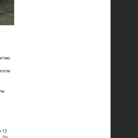
летию
могли
ли
 12
. По