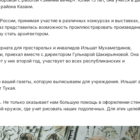
района Казани.
России, принимая участие в различных конкурсах и выставках,
раз представилась возможность проиллюстрировать произведен
чу стать архитектором.
рната для престарелых и инвалидов Ильшат Мухаметдинов,
ии, приехал вместе с директором Гульнарой Шакирьяновой. Она
 у них второй год, участвует во всех республиканских и
из вашей газеты, которую выписываем для учреждения. Ильшат 
т Тукая.
. Не только оказывает нам большую помощь в оформлении стен
ый кружок, где учит рисовать наших подопечных. Для этих целе