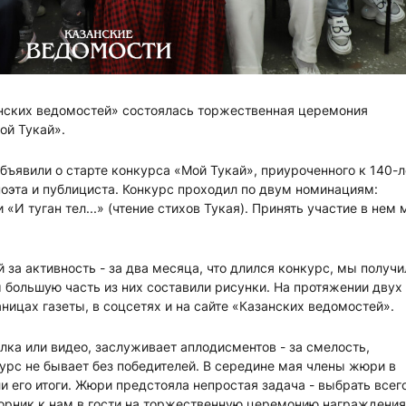
анских ведомостей» состоялась торжественная церемония
ой Тукай».
объявили о старте конкурса «Мой Тукай», приуроченного к 140-
поэта и публициста. Конкурс проходил по двум номинациям:
«И туган тел...» (чтение стихов Тукая). Принять участие в нем 
 за активность - за два месяца, что длился конкурс, мы получи
м большую часть из них составили рисунки. На протяжении двух
ницах газеты, в соцсетях и на сайте «Казанских ведомостей».
елка или видео, заслуживает аплодисментов - за смелость,
курс не бывает без победителей. В середине мая члены жюри в
 его итоги. Жюри предстояла непростая задача - выбрать всего
торник к нам в гости на торжественную церемонию награждения