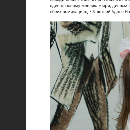
единогласному мнению жюри, диплом б
обеих номинациях, - 3-летней Аделе На