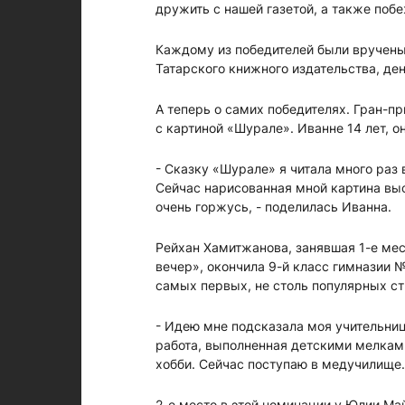
дружить с нашей газетой, а также побе
Каждому из победителей были вручены 
Татарского книжного издательства, де
А теперь о самих победителях. Гран-п
с картиной «Шурале». Иванне 14 лет, 
- Сказку «Шурале» я читала много раз 
Сейчас нарисованная мной картина выс
очень горжусь, - поделилась Иванна.
Рейхан Хамитжанова, занявшая 1-е мес
вечер», окончила 9-й класс гимназии 
самых первых, не столь популярных ст
- Идею мне подсказала моя учительниц
работа, выполненная детскими мелками
хобби. Сейчас поступаю в медучилище.
2-е место в этой номинации у Юлии Май