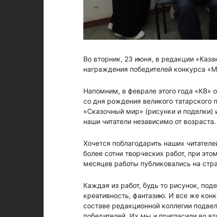
Во вторник, 23 июня, в редакции «Каз
награждения победителей конкурса «М
Напомним, в феврале этого года «КВ» 
со дня рождения великого татарского 
«Сказочный мир» (рисунки и поделки) и 
наши читатели независимо от возраста.
Хочется поблагодарить наших читателей
более сотни творческих работ, при это
месяцев работы публиковались на стра
Каждая из работ, будь то рисунок, под
креативность, фантазию. И все же кон
составе редакционной коллегии подвели
победителей. Их мы и пригласили во в