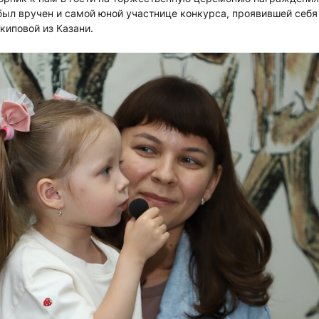
ыл вручен и самой юной участнице конкурса, проявившей себя
киповой из Казани.