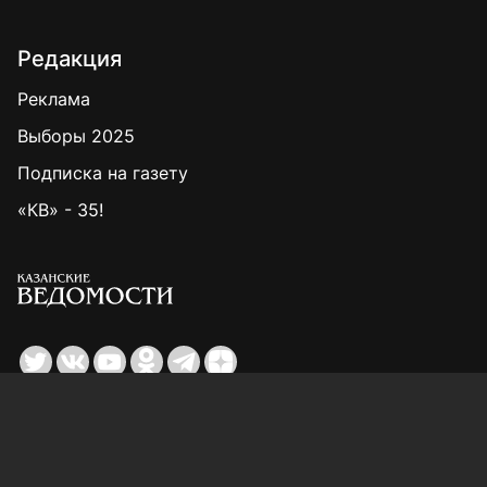
Редакция
Реклама
Выборы 2025
Подписка на газету
«КВ» - 35!
Для сообщений о фактах коррупции:
Shamil.Sadykov@tatmedia.ru
Учредитель СМИ: АО «ТАТМЕДИА»
420066, Российская Федерация, Республика