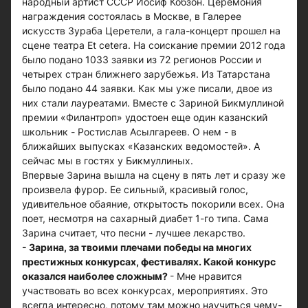
народный артист СССР Иосиф Кобзон. Церемония
награждения состоялась в Москве, в Галерее
искусств Зураба Церетели, а гала-концерт прошел на
сцене театра Et cetera. На соискание премии 2012 года
было подано 1033 заявки из 72 регионов России и
четырех стран ближнего зарубежья. Из Татарстана
было подано 44 заявки. Как мы уже писали, двое из
них стали лауреатами. Вместе с Зариной Бикмуллиной
премии «Филантроп» удостоен еще один казанский
школьник - Ростислав Асылгареев. О нем - в
ближайших выпусках «Казанских ведомостей». А
сейчас мы в гостях у Бикмуллиных.
Впервые Зарина вышла на сцену в пять лет и сразу же
произвела фурор. Ее сильный, красивый голос,
удивительное обаяние, открытость покорили всех. Она
поет, несмотря на сахарный диабет 1-го типа. Сама
Зарина считает, что песни - лучшее лекарство.
- Зарина, за твоими плечами победы на многих
престижных конкурсах, фестивалях. Какой конкурс
оказался наиболее сложным?
- Мне нравится
участвовать во всех конкурсах, мероприятиях. Это
всегда интересно, потому там можно научиться чему-