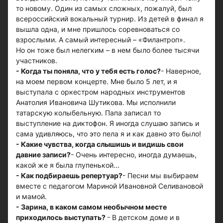
то новому. Один из самых сложных, пожалуй, был
всероссийский вокальный турнир. Из детей в финал я
вышла одна, и мне пришлось соревноваться со
взрослыми. А самый интересный – «Филантроп».
Но он тоже был нелегким – в нем было более тысячи
участников.
- Когда ты поняла, что у тебя есть голос?
- Наверное,
на моем первом концерте. Мне было 5 лет, и я
выступала с оркестром народных инструментов
Анатолия Ивановича Шутикова. Мы исполнили
татарскую колыбельную. Папа записал то
выступление на диктофон. Я иногда слушаю запись и
сама удивляюсь, что это пела я и как давно это было!
- Какие чувства, когда слышишь и видишь свои
давние записи?
- Очень интересно, иногда думаешь,
какой же я была глупенькой...
- Как подбираешь репертуар?
- Песни мы выбираем
вместе с педагогом Мариной Ивановной Селивановой
и мамой.
- Зарина, в каком самом необычном месте
приходилось выступать?
- В детском доме и в