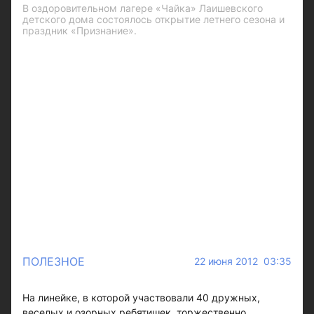
В оздоровительном лагере «Чайка» Лаишевского
детского дома состоялось открытие летнего сезона и
праздник «Признание».
ПОЛЕЗНОЕ
22 июня 2012 03:35
На линейке, в которой участвовали 40 дружных,
веселых и озорных ребятишек, торжественно