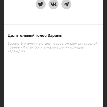
Целительный голос Зарины
Зарина Бикмуллина стала лауреатом международной
премии «Филантроп» в номинации «Растущие
надежды».