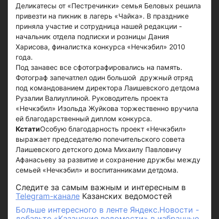
Деликатесы от «Пестречинки» семья Беловых решила
привезти на пикник в лагерь «Чайка». В празднике
приняла участие и сотрудница нашей редакции -
начальник отдела подписки и розницы Дания
Харисова, финалистка конкурса «Нечкэбил» 2010
года.
Под занавес все сфотографировались на память.
Фотограф запечатлел один большой дружный отряд
под командованием директора Лаишевского детдома
Рузалии Валиуллиной. Руководитель проекта
«Нечкэбил» Изольда Жуйкова торжественно вручила
ей благодарственный диплом конкурса.
Кстати
Особую благодарность проект «Нечкэбил»
выражает председателю попечительского совета
Лаишевского детского дома Михаилу Павловичу
Афанасьеву за развитие и сохранение дружбы между
семьей «Нечкэбил» и воспитанниками детдома.
Следите за самым важным и интересным в
Telegram-канале
Казанских ведомостей
Больше интересного в ленте Яндекс.Новости -
добавьте «Казанские ведомости» в избранные