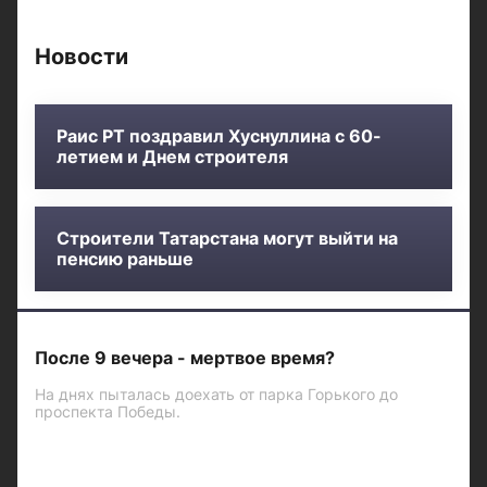
Новости
Раис РТ поздравил Хуснуллина с 60-
летием и Днем строителя
Строители Татарстана могут выйти на
пенсию раньше
После 9 вечера - мертвое время?
На днях пыталась доехать от парка Горького до
проспекта Победы.