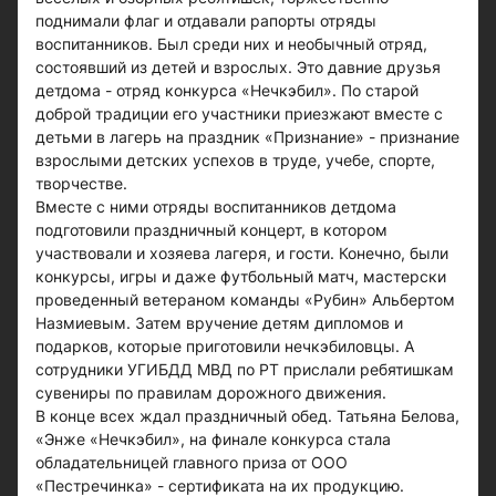
поднимали флаг и отдавали рапорты отряды
воспитанников. Был среди них и необычный отряд,
состоявший из детей и взрослых. Это давние друзья
детдома - отряд конкурса «Нечкэбил». По старой
доброй традиции его участники приезжают вместе с
детьми в лагерь на праздник «Признание» - признание
взрослыми детских успехов в труде, учебе, спорте,
творчестве.
Вместе с ними отряды воспитанников детдома
подготовили праздничный концерт, в котором
участвовали и хозяева лагеря, и гости. Конечно, были
конкурсы, игры и даже футбольный матч, мастерски
проведенный ветераном команды «Рубин» Альбертом
Назмиевым. Затем вручение детям дипломов и
подарков, которые приготовили нечкэбиловцы. А
сотрудники УГИБДД МВД по РТ прислали ребятишкам
сувениры по правилам дорожного движения.
В конце всех ждал праздничный обед. Татьяна Белова,
«Энже «Нечкэбил», на финале конкурса стала
обладательницей главного приза от ООО
«Пестречинка» - сертификата на их продукцию.