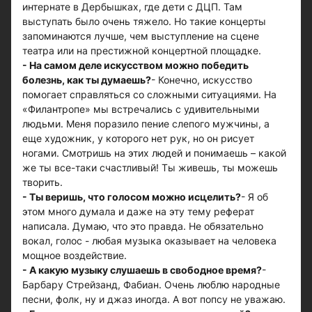
интернате в Дербышках, где дети с ДЦП. Там
выступать было очень тяжело. Но такие концерты
запоминаются лучше, чем выступление на сцене
театра или на престижной концертной площадке.
- На самом деле искусством можно победить
болезнь, как ты думаешь?
- Конечно, искусство
помогает справляться со сложными ситуациями. На
«Филантропе» мы встречались с удивительными
людьми. Меня поразило пение слепого мужчины, а
еще художник, у которого нет рук, но он рисует
ногами. Смотришь на этих людей и понимаешь – какой
же ты все-таки счастливый! Ты живешь, ты можешь
творить.
- Ты веришь, что голосом можно исцелить?
- Я об
этом много думала и даже на эту тему реферат
написала. Думаю, что это правда. Не обязательно
вокал, голос - любая музыка оказывает на человека
мощное воздействие.
- А какую музыку слушаешь в свободное время?
-
Барбару Стрейзанд, Фабиан. Очень люблю народные
песни, фолк, ну и джаз иногда. А вот попсу не уважаю.