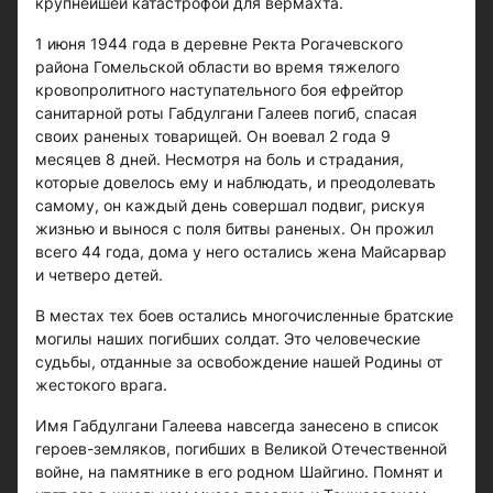
крупнейшей катастрофой для вермахта.
1 июня 1944 года в деревне Ректа Рогачевского
района Гомельской области во время тяжелого
кровопролитного наступательного боя ефрейтор
санитарной роты Габдулгани Галеев погиб, спасая
своих раненых товарищей. Он воевал 2 года 9
месяцев 8 дней. Несмотря на боль и страдания,
которые довелось ему и наблюдать, и преодолевать
самому, он каждый день совершал подвиг, рискуя
жизнью и вынося с поля битвы раненых. Он прожил
всего 44 года, дома у него остались жена Майсарвар
и четверо детей.
В местах тех боев остались многочисленные братские
могилы наших погибших солдат. Это человеческие
судьбы, отданные за освобождение нашей Родины от
жестокого врага.
Имя Габдулгани Галеева навсегда занесено в список
героев-земляков, погибших в Великой Отечественной
войне, на памятнике в его родном Шайгино. Помнят и