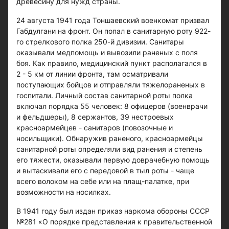
древесину для нужд страны.
24 августа 1941 года Тоншаевский военкомат призвал
Габдулгани на фронт. Он попал в санитарную роту 922-
го стрелкового полка 250-й дивизии. Санитары
оказывали медпомощь и вывозили раненых с поля
боя. Как правило, медицинский пункт располагался в
2 - 5 км от линии фронта, там осматривали
поступающих бойцов и отправляли тяжелораненых в
госпитали. Личный состав санитарной роты полка
включал порядка 55 человек: 8 офицеров (военврачи
и фельдшеры), 8 сержантов, 39 нестроевых
красноармейцев - санитаров (повозочные и
носильщики). Обнаружив раненого, красноармейцы
санитарной роты определяли вид ранения и степень
его тяжести, оказывали первую доврачебную помощь
и вытаскивали его с передовой в тыл роты - чаще
всего волоком на себе или на плащ-палатке, при
возможности на носилках.
В 1941 году был издан приказ наркома обороны СССР
№281 «О порядке представления к правительственной