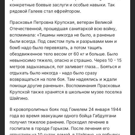
конкретные боевые заслуги и особые навыки. Так
рядовой Галеев стал ефрейтором.
Прасковья Петровна Крупская, ветеран Великой
Отечественной, прошедшая санитаркой всю войну,
вспоминала: «Тишины никогда не было, а раненые
были всегда. Под свистом пуль и разрывами мин и
бомб надо было перевязать, а потом тащить
обездвиженное тело весом от 60 кг и больше. Было
невыносимо тяжело, опасно и страшно. Через 10 - 15
метров задыхаешься, пот заливает глаза... Бояться и
отдыхать было некогда - надо было сразу
возвращаться на поле боя. Там надеялись и ждали
помощи другие раненые». Воспоминания Прасковьи
Крупской также хранятся в школьном музее поселка
Шайгино.
В кровопролитных боях под Гомелем 24 января 1944
года во время эвакуации одного бойца Габдулгани
получил тяжелое ранение. Проходил лечение в
госпитале в городе Горьком. После лечения его
отпустили на 10 суток домой, в Шайгино, на побывку.