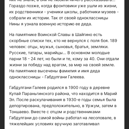
Гораздо позже, когда фронтовики уже ушли из жизни,
их родственники - ученики школы, работники музеев -
собрали их истории. Так от своей одноклассницы
Нины я узнала военную историю ее деда.
На памятнике Воинской Славы в Шайгино есть
скорбные списки тех, кто не вернулся с поля боя. 189
человек: отцы, мужья, сыновья, братья, земляки.
Русские, татары, марийцы... В основном молодые
парни 18 - 24 лет, но были и те, кому за 40. Они отдали
жизни за победу над врагом, за мир на своей земле.
На памятнике высечены фамилия и имя деда
одноклассницы - Габдулгани Галеева.
Габдулгани Галеев родился в 1900 году в деревне
Купай Параньгинского района, что находится в Марий
Эл. После раскулачивания в 1930-е годы семья была
депортирована, предположительно, в Уржум, затем в
Тоншаево. Вместе с отцом и родственниками
Габдулгани до самой войны работал на лесоповале, в
тяжелейших условиях вручную заготавливал