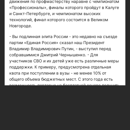
движения по профмастерству наравне с чемпионатом
«Профессионалы», финалы которого пройдут в Калуге
и Санкт-Петербурге, и чемпионатом высоких
технологий, финал которого состоится в Великом
Новгороде.
- Вы подлинная элита России - это недавно на съезде
партии «Единая Россия» сказал наш Президент
Владимир Владимирович Путин, - выступил перед
собравшимися Дмитрий Чернышенко. - Для
участников СВО и их детей уже есть различные меры
поддержки. К примеру, предусмотрена отдельная
квота при поступлении в вузы - не менее 10% от
общего объема бюджетных мест. С этого года есть
возможность повторно на бесплатной основе получить
рабочую профессию в колледжах или освоить
специальность по бесплатной программе
дополнительного профессионального образования.
Председатель государственного фонда «Защитники
Отечества» Анна Цивилева подчеркнула, что по итогам
прошлого года более 85% участников чемпионата