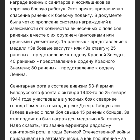
награде военных санитаров и носильщиков за
хорошую боевую работу». Этот приказ приравнивал
спасение раненых к боевому подвигу. В документе
была четко прописана система награждений в
зависимости от количества вынесенных с поля боя
раненых вместе с их оружием (винтовками или
ручными пулеметами): 15 раненых - представление к
медали «За боевые заслуги» или «За отвагу»; 25
раненых - представление к ордену Красной Звезды;
40 раненых - представление к ордену Красного
Знамени; 80 раненых - представление к ордену
Ленина.
Санитарная рота в составе дивизии 63-й армии
Белорусского фронта с октября 1943-го по 25 января
1944 года участвовала в упорных боях севернее
города Гомеля за выход к реке Днепр. Габдулгани
Галеев вынес с поля боя свыше 15 раненых бойцов. За
этот подвиг он был награжден медалью «За отвагу».
Надо сказать, что звание ефрейтора рядовому
санитарной роты в годы Великой Отечественной войны
присваивали не автоматически, а как поощрение - за