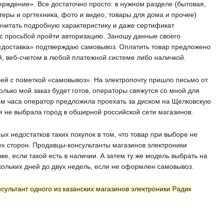
тверждение». Все достаточно просто: в нужном разделе (бытовая,
еры и оргтехника, фото и видео, товары для дома и прочее)
читать подробную характеристику и даже сертификат
 с просьбой пройти авторизацию. Заношу данные своего
 «доставка» подтверждаю самовывоз. Оплатить товар предложено
, веб-счетом в любой платежной системе либо наличкой.
лей с пометкой «самовывоз». На электропочту пришло письмо от
только мой заказ будет готов, операторы свяжутся со мной для
им часа оператор предложила проехать за диском на Щелковскую
е я не выбрала город в обширной российской сети магазинов.
ых недостатков таких покупок в том, что товар при выборе не
сех сторон. Продавцы-консультанты магазинов электроники
ке, если такой есть в наличии. А затем ту же модель выбрать на
скольких дней до двух недель, если не оформлен самовывоз.
сультант одного из казанских магазинов электроники Радик