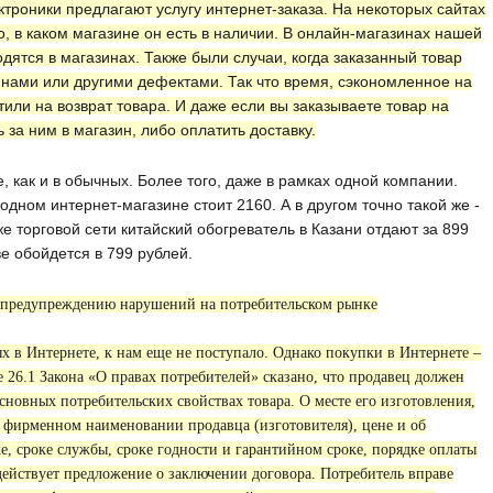
ктроники предлагают услугу интернет-заказа. На некоторых сайтах
, в каком магазине он есть в наличии. В онлайн-магазинах нашей
дятся в магазинах. Также были случаи, когда заказанный товар
нами или другими дефектами. Так что время, сэкономленное на
или на возврат товара. И даже если вы заказываете товар на
 за ним в магазин, либо оплатить доставку.
, как и в обычных. Более того, даже в рамках одной компании.
дном интернет-магазине стоит 2160. А в другом точно такой же -
же торговой сети китайский обогреватель в Казани отдают за 899
е обойдется в 799 рублей.
о предупреждению нарушений на потребительском рынке
х в Интернете, к нам еще не поступало. Однако покупки в Интернете –
 26.1 Закона «О правах потребителей» сказано, что продавец должен
новных потребительских свойствах товара. О месте его изготовления,
м фирменном наименовании продавца (изготовителя), цене и об
ке, сроке службы, сроке годности и гарантийном сроке, порядке оплаты
 действует предложение о заключении договора. Потребитель вправе