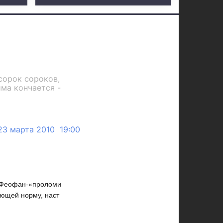
сорок сороков,
има кончается -
23 марта 2010 19:00
- Феофан-«проломи
ающей норму, наст