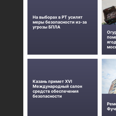
На выборах в РТ усилят
меры безопасности из-за
угрозы БПЛА
Огу
пом
яго
мос
Казань примет XVI
Международный салон
средств обеспечения
безопасности
Рем
Фучи