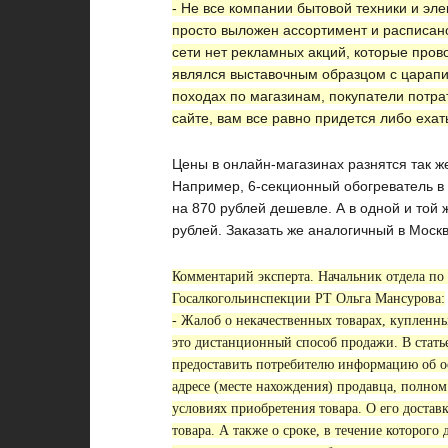
- Не все компании бытовой техники и эле
просто выложен ассортимент и расписано
сети нет рекламных акций, которые прово
являлся выставочным образцом с царапи
походах по магазинам, покупатели потрат
сайте, вам все равно придется либо ехать
Цены в онлайн-магазинах разнятся так же
Например, 6-секционный обогреватель в о
на 870 рублей дешевле. А в одной и той 
рублей. Заказать же аналогичный в Москв
Комментарий эксперта. Начальник отдела п
Госалкогольинспекции РТ Ольга Мансурова:
- Жалоб о некачественных товарах, купленны
это дистанционный способ продажи. В статье
предоставить потребителю информацию об ос
адресе (месте нахождения) продавца, полно
условиях приобретения товара. О его достав
товара. А также о сроке, в течение которого