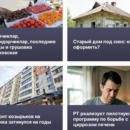
рчиклар,
идорчиклар, последние
Старый дом под снос: к
ды и грушовка
оформить?
ковская
РТ реализует пилотную
онт козырьков на
программу по борьбе с
ка затянулся на годы
циррозом печени