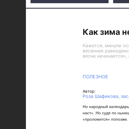
Как зима н
Кажется, минули ос
весеннее равноденс
весна начинается», 
ПОЛЕЗНОЕ
Автор:
Роза Шафикова, за
Но народный календарь
наст». Но судя по ныне
«проломится» попозже.