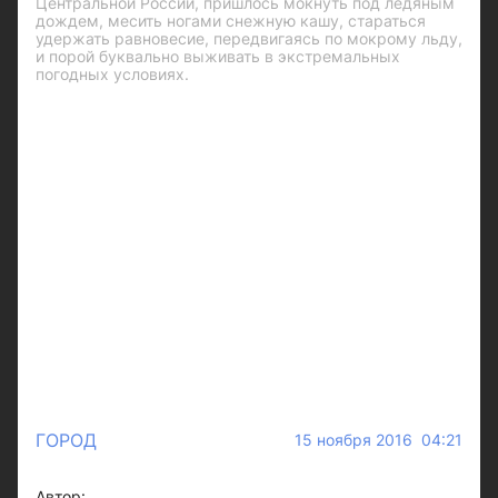
Центральной России, пришлось мокнуть под ледяным
дождем, месить ногами снежную кашу, стараться
удержать равновесие, передвигаясь по мокрому льду,
и порой буквально выживать в экстремальных
погодных условиях.
ГОРОД
15 ноября 2016 04:21
Автор: