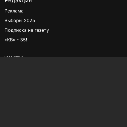
Редакция
Реклама
Выборы 2025
Подписка на газету
«КВ» - 35!
Для сообщений о фактах коррупции:
Shamil.Sadykov@tatmedia.ru
Учредитель СМИ: АО «ТАТМЕДИА»
420066, Российская Федерация, Республика
Татарстан, г. Казань, ул. Декабристов, д. 2
Редакция:
(843) 562-64-30
info@kazved.ru