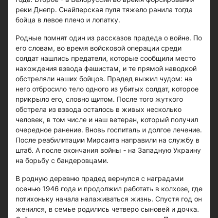
реки Днепр. Снайперская пуля тяжело ранила тогда
бойца в левое плечо и лопатку.
Родные помнят один из рассказов прадеда о войне. По
его словам, во время войсковой операции среди
солдат нашлись предатели, которые сообщили место
нахождения взвода фашистам, и те прямой наводкой
обстреляли наших бойцов. Прадед выжил чудом: на
него отбросило тело одного из убитых солдат, которое
прикрыло его, словно щитом. После того жуткого
обстрела из взвода осталось в живых несколько
человек, в том числе и наш ветеран, который получил
очередное ранение. Вновь госпиталь и долгое лечение.
После реабилитации Мирсаита направили на службу в
штаб. А после окончания войны - на Западную Украину
на борьбу с бандеровцами.
В родную деревню прадед вернулся с наградами
осенью 1946 года и продолжил работать в колхозе, где
потихоньку начала налаживаться жизнь. Спустя год он
женился, в семье родились четверо сыновей и дочка.