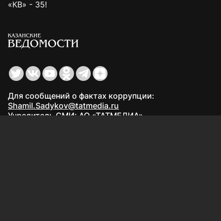
«КВ» - 35!
Для сообщений о фактах коррупции:
Shamil.Sadykov@tatmedia.ru
Учредитель СМИ: АО «ТАТМЕДИА»
420066, Российская Федерация, Республика
Татарстан, г. Казань, ул. Декабристов, д. 2
Редакция:
(843) 562-64-30
info@kazved.ru
Рекламный отдел
:
(843) 562-64-35
ads@kazved.ru
© 1991 – 2026 Филиал АО «ТАТМЕДИА» «Редакция газеты
«Казанские ведомости»
420066, Российская Федерация, Республика Татарстан, г.
Казань, ул. Чистопольская, д. 5