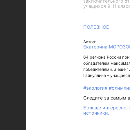
заключительного э
учащихся 9-11 клас
ПОЛЕЗНОЕ
Автор:
Екатерина МОРОЗО
64 региона России при
обладателем максимал
победителями, а ещё 
Гайнуллина – учащаяс
#экология
#олимпи
Следите за самым 
Больше интересного
источники.