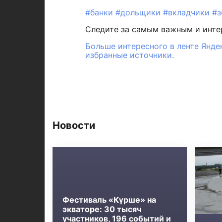
#банки
#дольщики
#вкладчики
#з
Следите за самым важным и инт
Больше интересного в ленте Янде
избранные источники.
Новости
Фестиваль «Күрше» на
экваторе: 30 тысяч
участников, 196 событий и