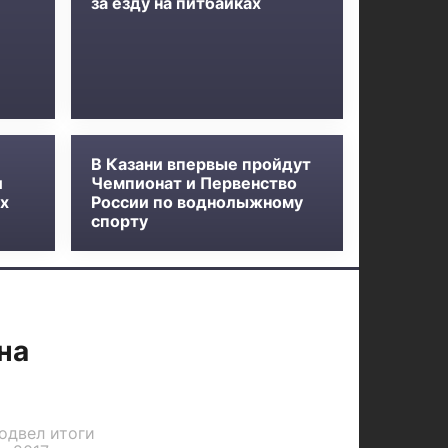
за езду на питбайках
В Казани впервые пройдут
и
Чемпионат и Первенство
х
России по воднолыжному
спорту
на
одвел итоги