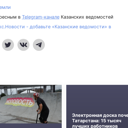
емли
ересным в
Telegram-канале
Казанских ведомостей
кс.Новости - добавьте «Казанские ведомости» в
Электронная доска поч
Татарстана: 15 тысяч
лучших работников