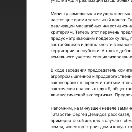
участки «для реализации масштабных 
Министр земельных и имущественных о
настоящее время земельный кодекс Та
реализации масштабных инвестиционны
критериям. Теперь этот перечень пре
предусматривающим поддержку лиц, по
застройщиков и деятельности финансо
территории республики. А также добав
земельного участка специализированн
В ходе заседания председатель комите
агропромышленной и продовольственно
законопроект в первом и третьем чтен
заключения правовых служб, обществен
лингвистической экспертизы». Предло
Напомним, на минувшей неделе замми
Татарстан Сергей Демидов рассказал,
примерно такой же, как в случае с об
земля, инвестор строит дом и какую-т