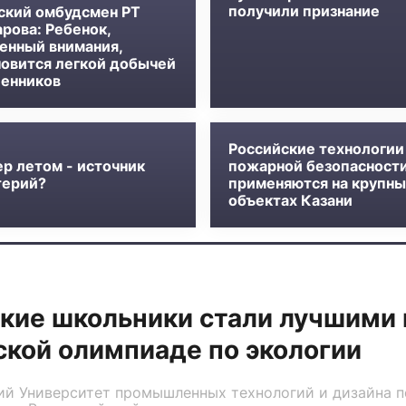
получили признание
ский омбудсмен РТ
рова: Ребенок,
енный внимания,
новится легкой добычей
енников
Российские технологии
ер летом - источник
пожарной безопасност
терий?
применяются на крупны
объектах Казани
кие школьники стали лучшими 
кой олимпиаде по экологии
ий Университет промышленных технологий и дизайна п