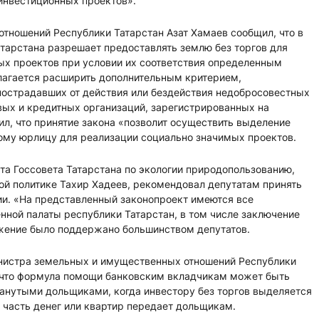
инвестиционных проектов».
тношений Республики Татарстан Азат Хамаев сообщил, что в
тарстана разрешает предоставлять землю без торгов для
х проектов при условии их соответствия определенным
длагается расширить дополнительным критерием,
страдавших от действия или бездействия недобросовестных
вых и кредитных организаций, зарегистрированных на
ил, что принятие закона «позволит осуществить выделение
ому юрлицу для реализации социально значимых проектов.
та Госсовета Татарстана по экологии природопользованию,
й политике Тахир Хадеев, рекомендовал депутатам принять
ии. «На представленный законопроект имеются все
ной палаты республики Татарстан, в том числе заключение
жение было поддержано большинством депутатов.
нистра земельных и имущественных отношений Республики
 что формула помощи банковским вкладчикам может быть
манутыми дольщиками, когда инвестору без торгов выделяется
о часть денег или квартир передает дольщикам.