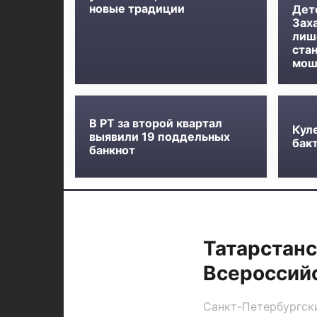
новые традиции
Дет
Заха
лиш
ста
мош
В РТ за второй квартал
Кул
выявили 19 поддельных
бак
банкнот
Татарстанс
Всероссийс
Санкт-Петербургск