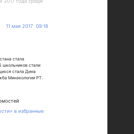
 2017 года среди
11 мая 2017 09:18
стана стала
5 школьников стали
щихся стала Дина
жба Минэкологии РТ.
омостей
ости» в избранные