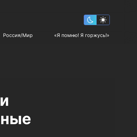
Россия/Мир
«Я помню! Я горжусь!»
и
ьные