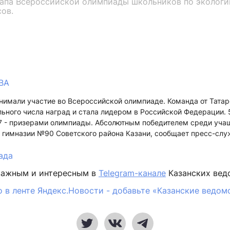
тапа Всероссийской олимпиады школьников по экологии
сов.
ВА
нимали участие во Всероссийской олимпиаде. Команда от Татар
ьного числа наград и стала лидером в Российской Федерации. 
17 - призерами олимпиады. Абсолютным победителем среди уча
я гимназии №90 Советского района Казани, сообщает пресс-слу
ада
важным и интересным в
Telegram-канале
Казанских вед
 в ленте Яндекс.Новости - добавьте «Казанские ведом