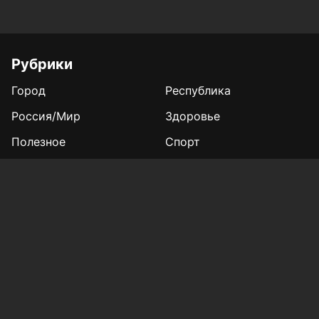
Рубрики
Город
Республика
Россия/Мир
Здоровье
Полезное
Спорт
Газета
Фотогалереи
Вакансии
Конкурс «Мой Тукай»
Афиша Казани
Редакция
Реклама