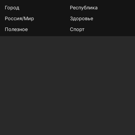
Город
Республика
Россия/Мир
Здоровье
Полезное
Спорт
Газета
Фотогалереи
Вакансии
Конкурс «Мой Тукай»
Афиша Казани
Редакция
Реклама
Выборы 2025
Подписка на газету
«КВ» - 35!