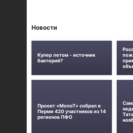
Новости
Рос
Кулер летом - источник
пож
бактерий?
при
объ
Сам
Проект «МолоТ» собрал в
нед
Перми 420 участников из 14
Тат
регионов ПФО
ноя