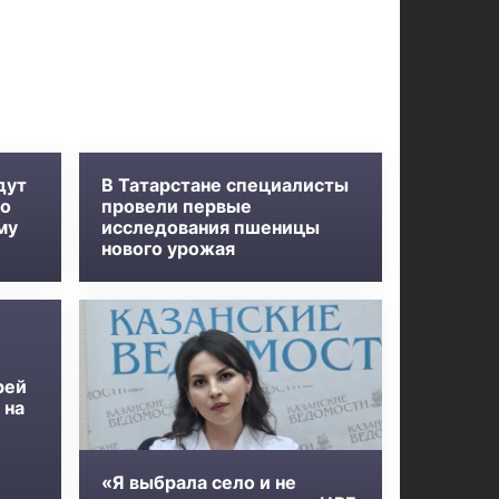
дут
В Татарстане специалисты
во
провели первые
му
исследования пшеницы
нового урожая
рей
 на
«Я выбрала село и не