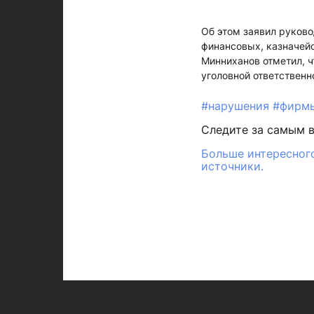
Об этом заявил руков
финансовых, казначейс
Минниханов отметил, ч
уголовной ответственн
#нарушения
#фирм
Следите за самым 
Больше интересного
источники.