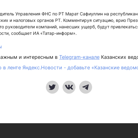
одитель Управления ФНС по РТ Марат Сафиуллин на республика
ких и налоговых органов РТ. Комментируя ситуацию, врио Пре
то руководители компаний, нанесших ущерб, будут привлекаться
ости, сообщает ИА «Татар-информ».
ы
важным и интересным в
Telegram-канале
Казанских вед
 в ленте Яндекс.Новости - добавьте «Казанские ведом