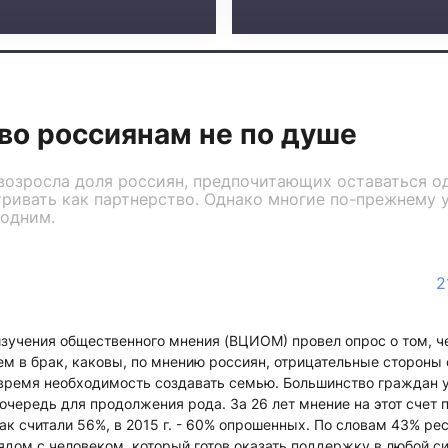
во россиянам не по душе
возросла доля россиян, предпочитающих оставаться о
ривать как партнерство. Однако многие по-прежнему 
 одним.
2
изучения общественного мнения (ВЦИОМ) провел опрос о том, 
м в брак, каковы, по мнению россиян, отрицательные стороны
 время необходимость создавать семью. Большинство граждан у
очередь для продолжения рода. За 26 лет мнение на этот счет 
 так считали 56%, в 2015 г. - 60% опрошенных. По словам 43% ре
ядом с человеком, который готов оказать поддержку в любой с