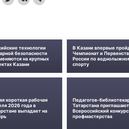
сийские технологии
В Казани впервые прой
арной безопасности
Чемпионат и Первенст
меняются на крупных
России по воднолыжно
ектах Казани
спорту
ая короткая рабочая
Педагогов-библиотека
еля 2026 года в
Татарстана приглашают
арстане выпадает на
Всероссийский конкурс
брь
профмастерства