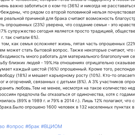
чень важно заботиться о ком-то (36%) и никогда не расставать
убеждены, что рядом со второй половинкой нельзя почувствова
е реальной причиной для брака считают возможность благоустр
ть опрошенных (23%) уверена, что создание семьи - это нравс
 17% супружество сегодня является просто традицией, общест
г. так считали 6%).
о том, как семья осложняет жизнь, пятая часть опрошенных (22%
м может стать бытовой вопрос. Также некоторые считают, что
обходимость много работать для материального благополучия се
дьбу близких людей - 19%.На отношениях отрицательно сказыва
умает каждый шестой (16%) опрошенный. Кроме того, респонден
вободу (18%) и мешает карьерному росту (10%). Кто-то опасает
ог и огорчений, связанных с детьми (8%). А 3% участников опро
анить любовь.Тем не менее, несмотря на такое количество не
россиян предпочла бы отказаться от одиночества, хотя с года
зилась (89% в 1989 г. и 79% в 2014 г.). Лишь 12% полагают, что 
брака.Было опрошено 1600 человек в 132 населенных пунктах в 
тво
#опрос
#брак
#ВЦИОМ