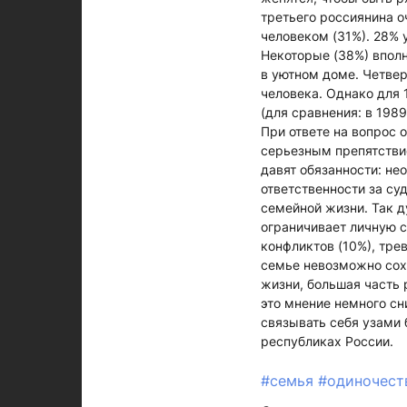
третьего россиянина о
человеком (31%). 28% 
Некоторые (38%) вполн
в уютном доме. Четвер
человека. Однако для
(для сравнения: в 1989 
При ответе на вопрос 
серьезным препятствие
давят обязанности: не
ответственности за су
семейной жизни. Так д
ограничивает личную с
конфликтов (10%), трев
семье невозможно сохр
жизни, большая часть 
это мнение немного сни
связывать себя узами 
республиках России.
#семья
#одиночес