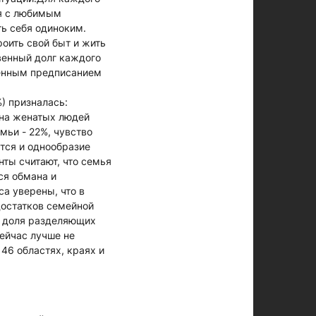
ся с любимым
ть себя одиноким.
оить свой быт и жить
твенный долг каждого
венным предписанием
) призналась:
 на женатых людей
мьи - 22%, чувство
ется и однообразие
ты считают, что семья
ся обмана и
са уверены, что в
достатков семейной
ми доля разделяющих
сейчас лучше не
46 областях, краях и