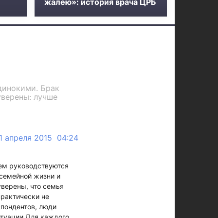
жалею»: история врача ЦРБ
динокими. Брак
уверены: лучше
1 апреля 2015 04:24
чем руководствуются
 семейной жизни и
верены, что семья
практически не
спондентов, люди
итуации.Для каждого