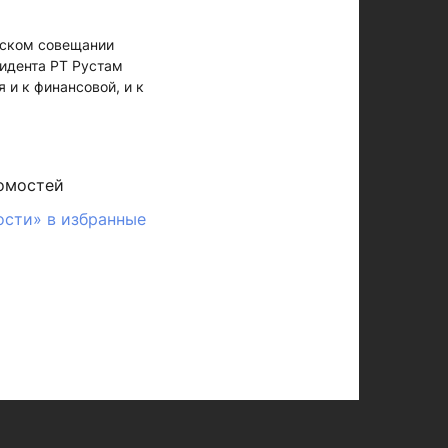
нском совещании
зидента РТ Рустам
 и к финансовой, и к
омостей
ости» в избранные