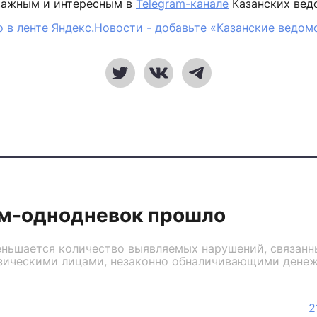
важным и интересным в
Telegram-канале
Казанских вед
 в ленте Яндекс.Новости - добавьте «Казанские ведом
м-однодневок прошло
меньшается количество выявляемых нарушений, связан
зическими лицами, незаконно обналичивающими денеж
2