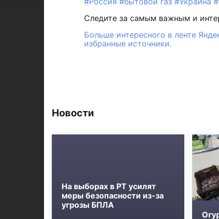
#Россия
#бытовой газ
#Украина
#
Следите за самым важным и инт
Больше интересного в ленте Янде
избранные источники.
Новости
На выборах в РТ усилят
меры безопасности из-за
угрозы БПЛА
Огу