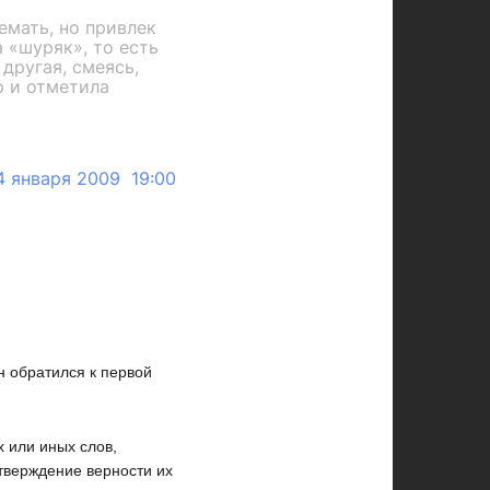
емать, но привлек
 «шуряк», то есть
 другая, смеясь,
р и отметила
4 января 2009 19:00
н обратился к первой
х или иных слов,
тверждение верности их