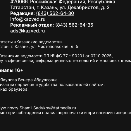
420066, Российская Федерация, Республика
Татарстан, г. Казань, ул. Декабристов, д. 2
Редакция:
(843) 562-64-30
info@kazved.ru
Рекламный отдел
:
(843) 562-64-35
ads@kazved.ru
газеты «Казанские ведомости»
н, г. Казань, ул. Чистопольская, д. 5
занские ведомости ЭЛ № ФС 77 - 90201 от 07.10.2025,
у в сфере связи, информационных технологий и массовых ком
риалы 16+
 Якупова Венера Абдулловна
изации сервисов и удобства пользователей сайтом.
ках браузера.
ную почту
Shamil.Sadykov@tatmedia.ru
ко при соблюдении правил перепечатки и при наличии гиперссы