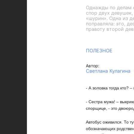
Однажды по делам е
спор двух девушек,
«шурин». Одна из де
поправляла: это, д
правоту второй дев
ПОЛЕЗНОЕ
Автор:
Светлана Кулагина
- А золовка тогда кто? 
- Сестра мужа! – выкрик
спорщице, - это двоюро
Автобус оживился. То т
обозначающих родственн