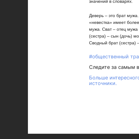
значений в словарях.
Деверь – это брат мужа
«невестка» имеет более
мужа. Сват – отец мужа
(сестра) – сын (дочь) м
Сводный брат (сестра) –
#общественный тр
Следите за самым 
Больше интересного
источники.