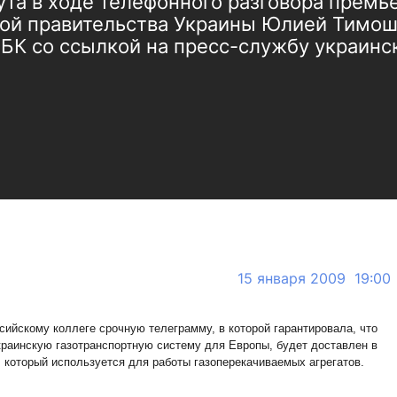
ута в ходе телефонного разговора премь
вой правительства Украины Юлией Тимош
БК со ссылкой на пресс-службу украинск
15 января 2009 19:00
сийскому коллеге срочную телеграмму, в которой гарантировала, что
украинскую газотранспортную систему для Европы, будет доставлен в
 который используется для работы газоперекачиваемых агрегатов.