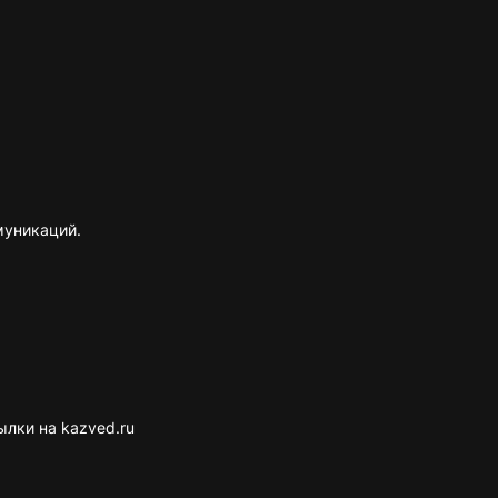
муникаций.
лки на kazved.ru