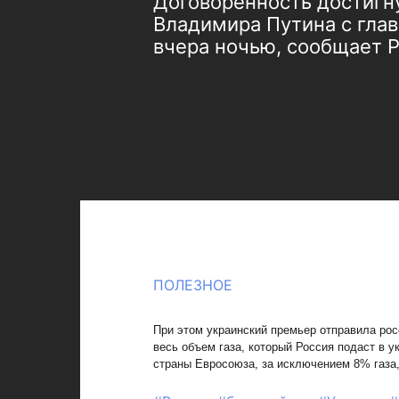
Договоренность достигн
Владимира Путина с гла
вчера ночью, сообщает Р
ПОЛЕЗНОЕ
При этом украинский премьер отправила рос
весь объем газа, который Россия подаст в 
страны Евросоюза, за исключением 8% газа,