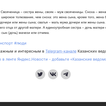
. Свояченица – сестра жены, свояк – муж свояченицы. Сноха – жена
 широкое толкование, чем сноха: это жена сына, кроме того, жена 
 дочери или жены сына; сватья – мать мужа дочери или жены сына
оего отца от другой матери. А единоутробная сестра – дочь матери о
 сын (дочь) мачехи или отчима.
анспорт
#люди
важным и интересным в
Telegram-канале
Казанских вед
 в ленте Яндекс.Новости - добавьте «Казанские ведом