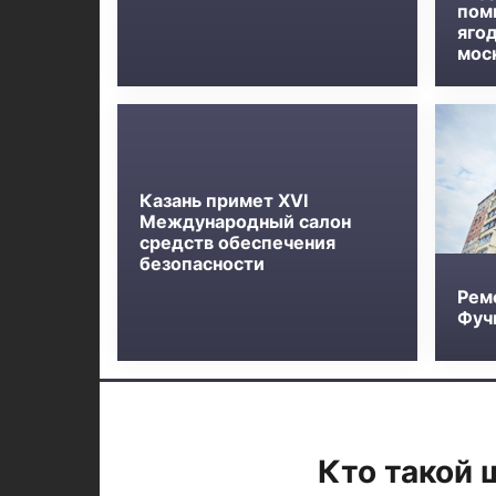
пом
яго
мос
Казань примет XVI
Международный салон
средств обеспечения
безопасности
Рем
Фучи
Кто такой 