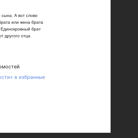
 сына. А вот слово
брата или жена брата
. Единокровный брат
т другого отца.
омостей
ости» в избранные