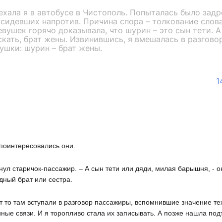
хала я в автобусе в Чистополь. Попыталась было задр
 сидевших напротив. Причина спора – толкование слова
вушек горячо доказывала, что шурин – это сын тети. А
ескать, брат жены. Извинившись, я вмешалась в разгово
ушки: шурин – брат жены.
1
– поинтересовались они.
нул старичок-пассажир. – А сын тети или дяди, милая барышня, - о
дный брат или сестра.
ут то там вступали в разговор пассажиры, вспомнившие значение те
ые связи. И я торопливо стала их записывать. А позже нашла под