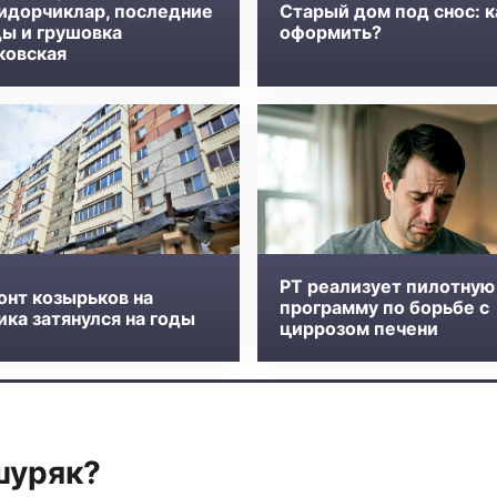
идорчиклар, последние
Старый дом под снос: к
ды и грушовка
оформить?
ковская
РТ реализует пилотную
онт козырьков на
программу по борьбе с
ка затянулся на годы
циррозом печени
шуряк?