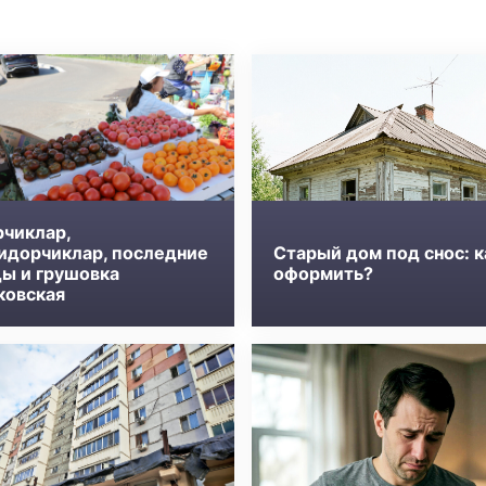
рчиклар,
идорчиклар, последние
Старый дом под снос: к
ды и грушовка
оформить?
ковская