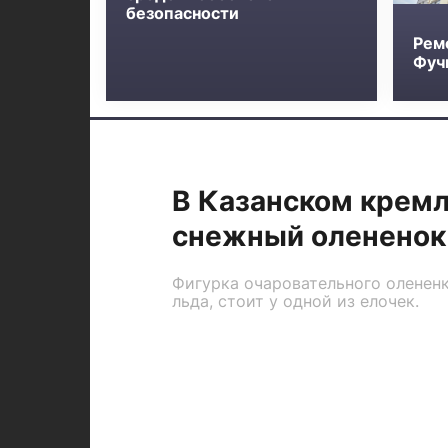
безопасности
Рем
Фучи
В Казанском кремл
снежный олененок
Фигурка очаровательного олененк
льда, стоит у одной из елочек.