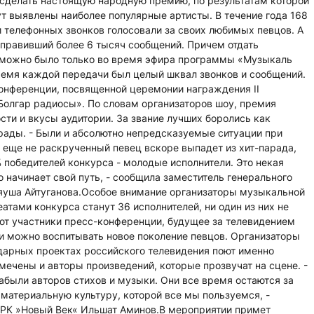
сделать настоящую народную премию, по результатам которой
ут выявлены наиболее популярные артисты. В течение года 168
 телефонных звонков голосовали за своих любимых певцов. А
тправивший более 6 тысяч сообщений. Причем отдать
 можно было только во время эфира программы «Музыкаль
ремя каждой передачи был целый шквал звонков и сообщений.
конференции, посвященной церемонии награждения II
олгар радиосы». По словам организаторов шоу, премия
сти и вкусы аудитории. За звание лучших боролись как
рады. - Были и абсолютно непредсказуемые ситуации при
о еще не раскрученный певец вскоре выпадет из хит-парада,
% победителей конкурса - молодые исполнители. Это некая
о начинает свой путь, - сообщила заместитель генерального
уша Айтуганова.Особое внимание организаторы музыкальной
атами конкурса станут 36 исполнителей, ни один из них не
ют участники пресс-конференции, будущее за телевидением
ии можно воспитывать новое поколение певцов. Организаторы
дарных проектах российского телевидения поют именно
ечены и авторы произведений, которые прозвучат на сцене. -
были авторов стихов и музыки. Они все время остаются за
 материальную культуру, которой все мы пользуемся, -
РК »Новый Век« Ильшат Аминов.В мероприятии примет