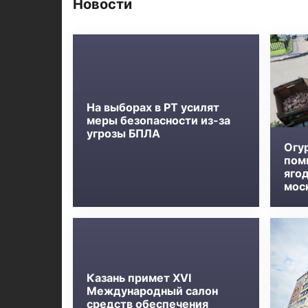
Новости
На выборах в РТ усилят
меры безопасности из-за
угрозы БПЛА
Огу
пом
яго
мос
Казань примет XVI
Международный салон
средств обеспечения