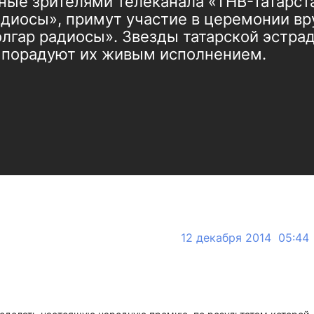
ные зрителями телеканала «ТНВ-Татарст
диосы», примут участие в церемонии вр
лгар радиосы». Звезды татарской эстрад
и порадуют их живым исполнением.
12 декабря 2014 05:44