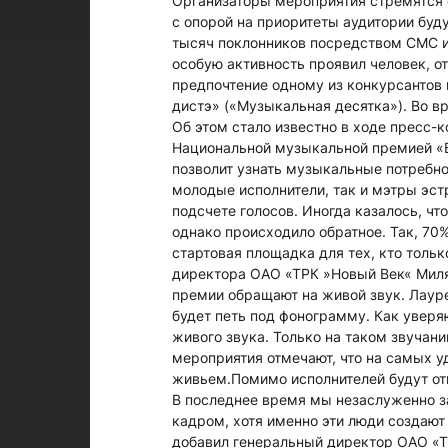
Организаторы мероприятия стремятся 
с опорой на приоритеты аудитории буд
тысяч поклонников посредством СМС и
особую активность проявил человек, о
предпочтение одному из конкурсантов
дистэ» («Музыкальная десятка»). Во в
Об этом стало известно в ходе пресс-
Национальной музыкальной премией «Б
позволит узнать музыкальные потребно
молодые исполнители, так и мэтры эст
подсчете голосов. Иногда казалось, чт
однако происходило обратное. Так, 70
стартовая площадка для тех, кто тольк
директора ОАО «ТРК »Новый Век« Миля
премии обращают на живой звук. Лауре
будет петь под фонограмму. Как уверя
живого звука. Только на таком звучан
мероприятия отмечают, что на самых у
живьем.Помимо исполнителей будут отм
В последнее время мы незаслуженно за
кадром, хотя именно эти люди создают
добавил генеральный директор ОАО «Т