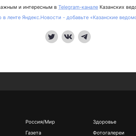
важным и интересным в
Telegram-канале
Казанских вед
 в ленте Яндекс.Новости - добавьте «Казанские ведом
Россия/Мир
Здоровье
Газета
Фотогалереи