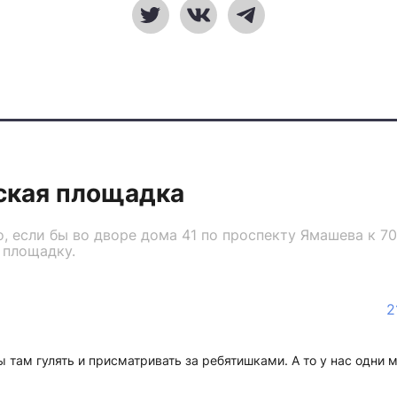
ская площадка
, если бы во дворе дома 41 по проспекту Ямашева к 
 площадку.
2
ы там гулять и присматривать за ребятишками. А то у нас одни 