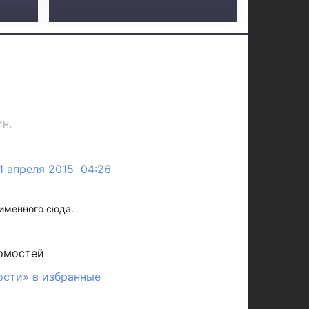
н.
1 апреля 2015 04:26
 именного сюда.
омостей
ости» в избранные