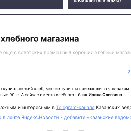
начинаются в семье
 хлебного магазина
 еще с советских времен был хороший хлебный магази
2
 купить свежий хлеб, многие туристы приезжали за чак-чаком
ые 90-е. А сейчас вместо хлебного - банк.
Ирина Олеговна
важным и интересным в
Telegram-канале
Казанских вед
 в ленте Яндекс.Новости - добавьте «Казанские ведом