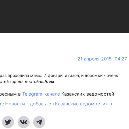
21 апреля 2015 04:27
 раз проходила мимо. И фонари, и газон, и дорожки - очень
остей города достойно.
Алла
ересным в
Telegram-канале
Казанских ведомостей
кс.Новости - добавьте «Казанские ведомости» в