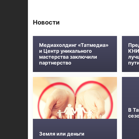
Новости
Медиахолдинг «Татмедиа»
Пре
и Центр уникального
КНИ
мастерства заключили
луч
партнерство
пут
В Та
сез
Земля или деньги