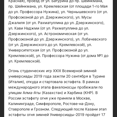
Красная), проезд от ул. Батурина до пр. Шейнкмана,
пр. Шейнкмана, ул. Кремлевская (от площади 1-го Мая
до ул. Профессора Нужина), ул. Чернышевского (от ул.
Профсоюзной до ул. Дзержинского), ул. Мусы
Джалиля (от ул. Рахматуллина до ул. Дзержинского),
ул. Кави Наджми (от ул. Рахматуллина до ул.
Дзержинского), ул. Астрономическая (от ул.
Профсоюзной до ул. Дзержинского), ул. Лобачевского
(от ул. Дзержинского до ул. Кремлевской), ул.
Университетская (от ул. Профсоюзной до ул.
Кремлевской), ул. Профессора Нужина (от дома №1 до
ул. Кремлевской).
Огонь студенческих игр XXIX Всемирной зимней
универсиады 2019 года зажгли 20 сентября в Турине
(Италия), откуда и стартовала эстафета. В рамках
международного этапа факелоносцы пробежали по
улицам Алма-Аты (Казахстан) и Харбина (КНР). В
России эстафету огня уже приняли в Москве,
Калининграде, Симферополе, Ростове-на-Дону,
Ставрополе и Грозном. Следующий после Казани этап
эстафеты огня зимней Универсиады-2019 пройдет 17