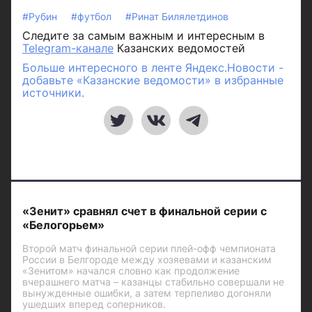
#Рубин
#футбол
#Ринат Билялетдинов
Следите за самым важным и интересным в
Telegram-канале
Казанских ведомостей
Больше интересного в ленте Яндекс.Новости -
добавьте «Казанские ведомости» в избранные
источники.
«Зенит» сравнял счет в финальной серии с
«Белогорьем»
Второй матч финальной серии плей-офф чемпионата
России в Белгороде между хозяевами и казанским
«Зенитом» начался словно как продолжение
вчерашнего матча – казанцы стабильно совершали не
вынужденные ошибки, а затем терпеливо догоняли
ушедших вперед соперников.