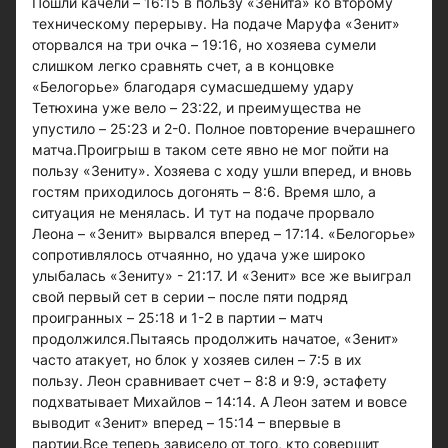
Пошли качели – 16:15 в пользу «Зенита» ко второму
техническому перерыву. На подаче Маруфа «Зенит»
оторвался на три очка – 19:16, но хозяева сумели
слишком легко сравнять счет, а в концовке
«Белогорье» благодаря сумасшедшему удару
Тетюхина уже вело – 23:22, и преимущества не
упустило – 25:23 и 2-0. Полное повторение вчерашнего
матча.Проигрыш в таком сете явно не мог пойти на
пользу «Зениту». Хозяева с ходу ушли вперед, и вновь
гостям приходилось догонять – 8:6. Время шло, а
ситуация не менялась. И тут на подаче прорвало
Леона – «Зенит» вырвался вперед – 17:14. «Белогорье»
сопротивлялось отчаянно, но удача уже широко
улыбалась «Зениту» - 21:17. И «Зенит» все же выиграл
свой первый сет в серии – после пяти подряд
проигранных – 25:18 и 1-2 в партии – матч
продолжился.Пытаясь продолжить начатое, «Зенит»
часто атакует, но блок у хозяев силен – 7:5 в их
пользу. Леон сравнивает счет – 8:8 и 9:9, эстафету
подхватывает Михайлов – 14:14. А Леон затем и вовсе
выводит «Зенит» вперед – 15:14 – впервые в
партии.Все теперь зависело от того, кто совершит