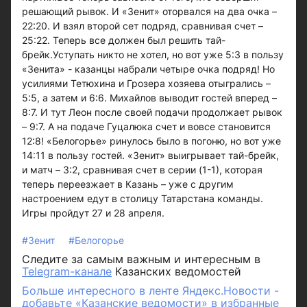
решающий рывок. И «Зенит» оторвался на два очка –
22:20. И взял второй сет подряд, сравнивая счет –
25:22. Теперь все должен был решить тай-
брейк.Уступать никто не хотел, но вот уже 5:3 в пользу
«Зенита» - казанцы набрали четыре очка подряд! Но
усилиями Тетюхина и Грозера хозяева отыгрались –
5:5, а затем и 6:6. Михайлов выводит гостей вперед –
8:7. И тут Леон после своей подачи продолжает рывок
– 9:7. А на подаче Гуцалюка счет и вовсе становится
12:8! «Белогорье» ринулось было в погоню, но вот уже
14:11 в пользу гостей. «Зенит» выигрывает тай-брейк,
и матч – 3:2, сравнивая счет в серии (1-1), которая
теперь переезжает в Казань – уже с другим
настроением едут в столицу Татарстана команды.
Игры пройдут 27 и 28 апреля.
#Зенит
#Белогорье
Следите за самым важным и интересным в
Telegram-канале
Казанских ведомостей
Больше интересного в ленте Яндекс.Новости -
добавьте «Казанские ведомости» в избранные