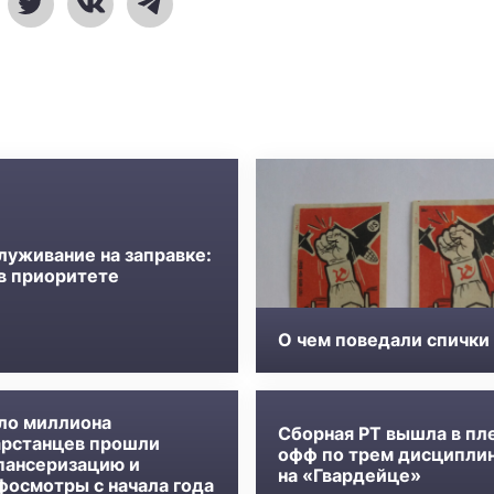
луживание на заправке:
 в приоритете
О чем поведали спички
ло миллиона
Сборная РТ вышла в пл
арстанцев прошли
офф по трем дисципли
пансеризацию и
на «Гвардейце»
фосмотры с начала года