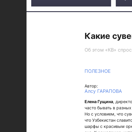
Какие сув
Об этом «КВ» спрос
ПОЛЕЗНОЕ
Автор:
Алсу ГАРАПОВА
Елена Гущина
, директ
часто бывать в разных
Но с условием, что су
что Узбекистан славит
шарфы с красивым орна