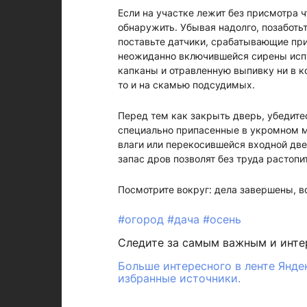
Если на участке лежит без присмотра ч
обнаружить. Убывая надолго, позаботьт
поставьте датчики, срабатывающие при
неожиданно включившейся сирены испу
капканы и отравленную выпивку ни в ко
то и на скамью подсудимых.
Перед тем как закрыть дверь, убедитес
специально припасенные в укромном ме
влаги или перекосившейся входной две
запас дров позволят без труда растопи
Посмотрите вокруг: дела завершены, во
#огород
#дача
#осень
Следите за самым важным и инт
Больше интересного в ленте Янде
избранные источники.