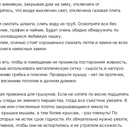
 минимум, закрывая дом на зиму, отключите от
итесь, что везде выключен свет, отключена газовая плита.
 смотать шланги, слить воду из труб. Осмотрите все без
ик, графин и чайник. Будет очень обидно обнаружить по
асколовшуюся любимую чашку.
лем, осенью стоит хорошенько смазать петли и замки на всех
 снега навесные замки.
те его, чтобы в помещение не проникла посторонняя живность,
ше использовать металлическую сетку - сырость в наглухо
нию грибка и плесени. Проверьте крышу - нет ли протечек,
 весенним потопом в дачном домике.
ая приманка для грызунов. Если не хотите по весне подцепить
 следы их зимнего пиршества, тогда все съестное увезите. В
кие или стеклянные плотно закрывающиеся емкости.
 крышки мышам, а тем более крысам, - раз плюнуть! По
оторых не истек срок годности. Их обязательно нужно увезти,
главное, чтобы они не испортились и не утратили всхожесть.