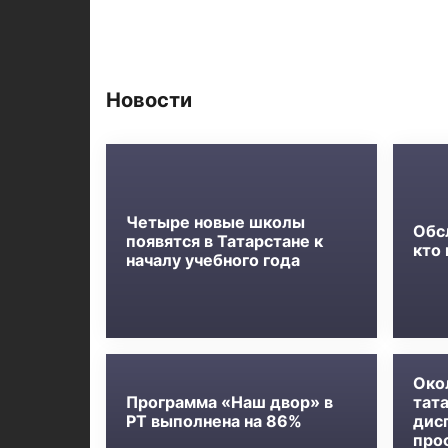
Новости
Четыре новые школы
Обс
появятся в Татарстане к
кто
началу учебного года
Око
Программа «Наш двор» в
тат
РТ выполнена на 86%
дис
про