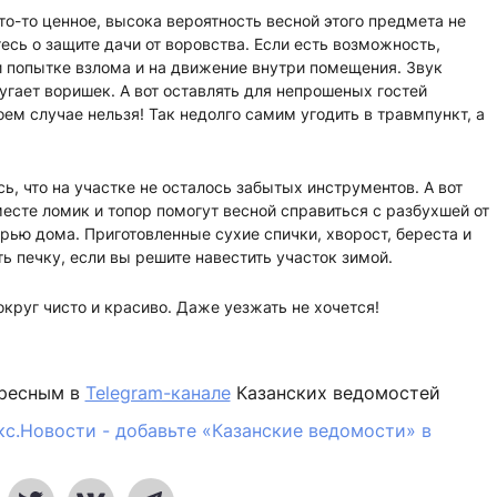
то-то ценное, высока вероятность весной этого предмета не
есь о защите дачи от воровства. Если есть возможность,
 попытке взлома и на движение внутри помещения. Звук
гает воришек. А вот оставлять для непрошеных гостей
ем случае нельзя! Так недолго самим угодить в травмпункт, а
ь, что на участке не осталось забытых инструментов. А вот
сте ломик и топор помогут весной справиться с разбухшей от
рью дома. Приготовленные сухие спички, хворост, береста и
ть печку, если вы решите навестить участок зимой.
круг чисто и красиво. Даже уезжать не хочется!
ересным в
Telegram-канале
Казанских ведомостей
кс.Новости - добавьте «Казанские ведомости» в