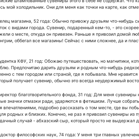
айские штампованные сувениры этого в себе не содержат. Что 
есь мой холодильник. Они для меня как точки на карте, как отме
делец магазина, 52 года: Обычно привожу друзьям что-нибудь с
ок с видами города. Сувенир, подаренный кем-то, - это скоре
жели о месте, откуда он привезен. Раньше я привозил домой 
енгрии, оббегал все магазины! Сейчас с ними сложнее, да и пла
тудентка КФУ, 21 год: Обожаю путешествовать, но магнитики, ко
юблю. Предпочитаю дарить друзьям и родным что-нибудь редко
нно с тем городом или страной, где я побывала. Мне нравится
торый получает сувенир, обычно это всегда неудержимый восто
директор благотворительного фонда, 31 год: Для меня сувениры 
ые значки отмазки ради, ударяются в фетишизм. Лучше собрать
я впечатлениями, подробно рассказать о том месте, где вы побы
я родных и близких. Конечно, не раз я привозил сувениры из 
ачный случай - абхазский сыр, который просто не выдержал д
, доктор философских наук, 74 года: У меня три главных увлечен