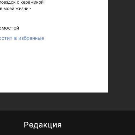
поездок с керамикой:
в моей жизни -
омостей
ости» в избранные
Редакция