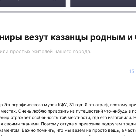
ениры везут казанцы родным и
или простых жителей нашего города.
15
ор Этнографического музея КФУ, 31 год: Я этнограф, поэтому пр
 местах. Очень люблю привозить из путешествий что-нибудь в 
венир отражает особенность той местности, где его изготовили.
ся своими тканями. Поэтому оттуда я привозила подругам тра
ментом. Важно помнить, что мы везем не просто вещь, а части