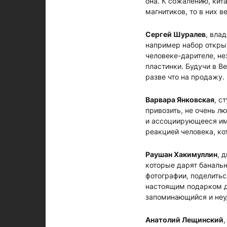
она. К сожалению, кит
магнитиков, то в них в
Сергей Шуралев
, вла
например набор открыт
человеке-дарителе, не
пластинки. Будучи в В
разве что на продажу.
Варвара Янковская
, с
привозить, не очень л
и ассоциирующееся име
реакцией человека, ко
Раушан Хакимуллин
, 
которые дарят банальн
фотографии, поделитьс
настоящим подарком дл
запоминающийся и неуд
Анатолий Лещинский