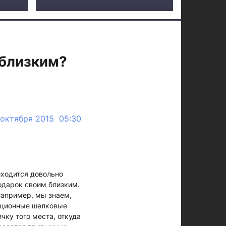
 близким?
 октября 2015 05:30
иходится довольно
подарок своим близким.
 Например, мы знаем,
диционные шелковые
чку того места, откуда