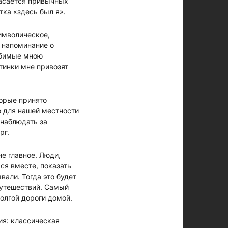
касается привычных
тка «здесь был я».
имволическое,
е напоминание о
любимые мною
стинки мне привозят
торые принято
е для нашей местности
 наблюдать за
рг.
не главное. Люди,
ся вместе, показать
вали. Тогда это будет
путешествий. Самый
олгой дороги домой.
ия: классическая