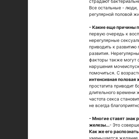
страдают бактериальны
Все остальные - люди,
регулярной половой ж
- Какие еще причины 
первую очередь к вос
нерегулярные сексуаль
приводить к развитию 
развития. Нерегулярны
факторы также могут 
нарушения мочеиспуска
помочиться. С возраст
интенсивная половая 
простатита приводит б
длительного времени ж
частота секса станови
не всегда благоприятн
- Многие ставят знак
железы...
- Это соверш
Как же его распознать
уменьшается желание п