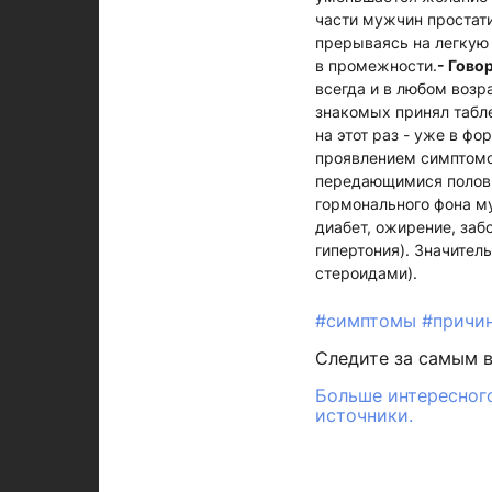
части мужчин простати
прерываясь на легкую 
в промежности.
- Гово
всегда и в любом возра
знакомых принял табле
на этот раз - уже в ф
проявлением симптомо
передающимися половы
гормонального фона м
диабет, ожирение, заб
гипертония). Значител
стероидами).
#симптомы
#причи
Следите за самым 
Больше интересного
источники.