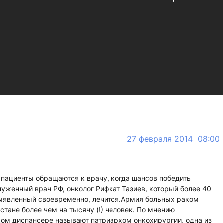
27 февраля 2014 08:00
в пациенты обращаются к врачу, когда шансов победить
служенный врач РФ, онколог Рифкат Тазиев, который более 40
 выявленный своевременно, лечится.Армия больных раком
тане более чем на тысячу (!) человек. По мнению
ком диспансере называют патриархом онкохирургии, одна из