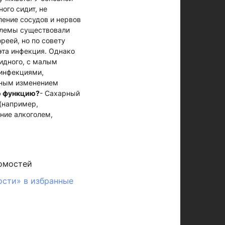
ого сидит, не
ление сосудов и нервов
облемы существовали
реей, но по совету
 эта инфекция. Однако
пидного, с малым
инфекциями,
нным изменением
ю функцию?
- Сахарный
(например,
ние алкоголем,
омостей
ости» в избранные