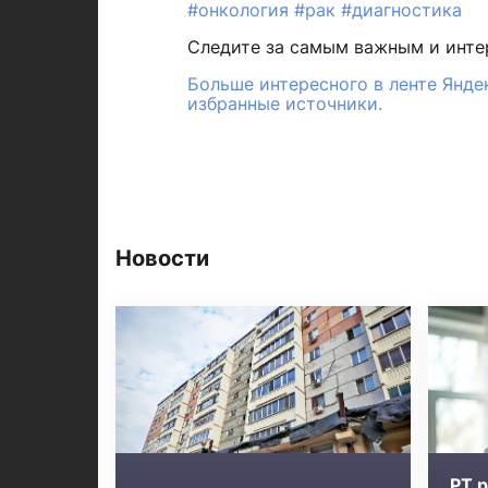
#онкология
#рак
#диагностика
Следите за самым важным и инт
Больше интересного в ленте Янде
избранные источники.
Новости
РТ 