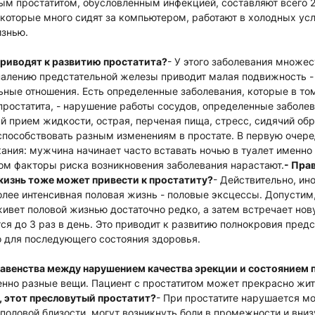
м простатитом, обусловленным инфекцией, составляют всего 20
 которые много сидят за компьютером, работают в холодных усл
изнью.
приводят к развитию простатита?
- У этого заболевания множес
палению предстательной железы приводит малая подвижность - 
ные отношения. Есть определенные заболевания, которые в то
простатита, - нарушение работы сосудов, определенные заболев
й прием жидкости, острая, перченая пища, стресс, сидячий обра
способствовать разным изменениям в простате. В первую очере
ния: мужчина начинает часто вставать ночью в туалет именно 
ом факторы риска возникновения заболевания нарастают.
- Прав
жизнь тоже может привести к простатиту?
- Действительно, ин
олее интенсивная половая жизнь - половые эксцессы. Допустим,
ивет половой жизнью достаточно редко, а затем встречает нов
тся до 3 раз в день. Это приводит к развитию полнокровия пред
о для последующего состояния здоровья.
 равенства между нарушением качества эрекции и состоянием
енно разные вещи. Пациент с простатитом может прекрасно жи
, этот пресловутый простатит?
- При простатите нарушается м
оловой близости, могут возникнуть боли в промежности и вниз