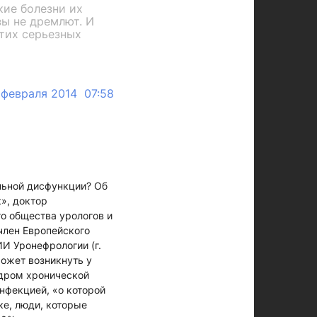
кие болезни их
зы не дремлют. И
этих серьезных
 февраля 2014 07:58
ильной дисфункции? Об
», доктор
го общества урологов и
член Европейского
И Уронефрологии (г.
может возникнуть у
ндром хронической
нфекцией, «о которой
ке, люди, которые