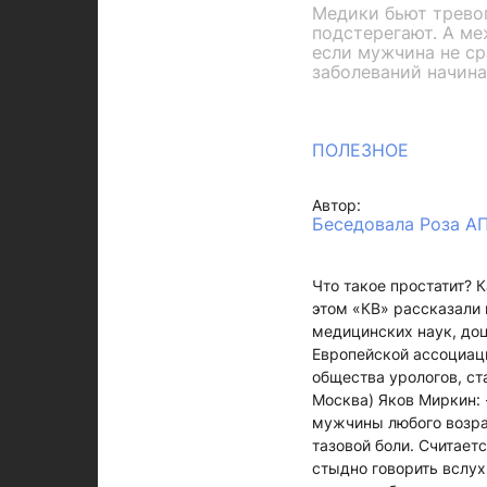
Медики бьют тревог
подстерегают. А ме
если мужчина не ср
заболеваний начина
ПОЛЕЗНОЕ
Автор:
Беседовала Роза А
Что такое простатит? 
этом «КВ» рассказали 
медицинских наук, доц
Европейской ассоциаци
общества урологов, ст
Москва) Яков Миркин: 
мужчины любого возрас
тазовой боли. Считает
стыдно говорить вслух