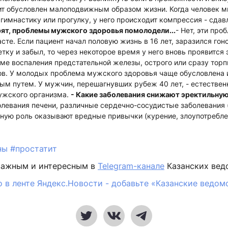
т обусловлен малоподвижным образом жизни. Когда человек мн
гимнастику или прогулку, у него происходит компрессия - сдав
рят, проблемы мужского здоровья помолодели...
- Нет, эти пр
сте. Если пациент начал половую жизнь в 16 лет, заразился гоно
тку и забыл, то через некоторое время у него вновь проявится
орме воспаления предстательной железы, острого или сразу тор
в. У молодых проблема мужского здоровья чаще обусловлена 
м путем. У мужчин, перешагнувших рубеж 40 лет, - естестве
ужского организма.
- Какие заболевания снижают эректильну
олевания печени, различные сердечно-сосудистые заболевания 
ьную роль оказывают вредные привычки (курение, злоупотребле
ны
#простатит
важным и интересным в
Telegram-канале
Казанских вед
 в ленте Яндекс.Новости - добавьте «Казанские ведом