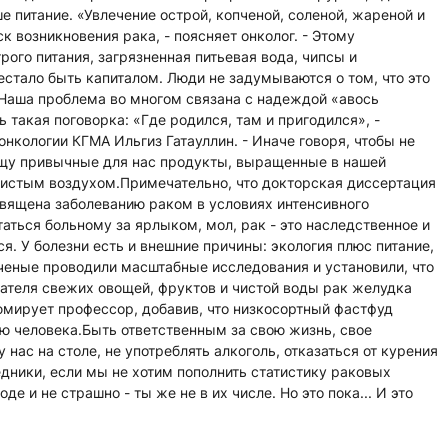
е питание. «Увлечение острой, копченой, соленой, жареной и
 возникновения рака, - поясняет онколог. - Этому
рого питания, загрязненная питьевая вода, чипсы и
естало быть капиталом. Люди не задумываются о том, что это
 Наша проблема во многом связана с надеждой «авось
ть такая поговорка: «Где родился, там и пригодился», -
кологии КГМА Ильгиз Гатауллин. - Иначе говоря, чтобы не
пищу привычные для нас продукты, выращенные в нашей
чистым воздухом.Примечательно, что докторская диссертация
освящена заболеванию раком в условиях интенсивного
ться больному за ярлыком, мол, рак - это наследственное и
ся. У болезни есть и внешние причины: экология плюс питание,
Ученые проводили масштабные исследования и установили, что
ателя свежих овощей, фруктов и чистой воды рак желудка
юмирует профессор, добавив, что низкосортный фастфуд
ю человека.Быть ответственным за свою жизнь, свое
у нас на столе, не употреблять алкоголь, отказаться от курения
едники, если мы не хотим пополнить статистику раковых
е и не страшно - ты же не в их числе. Но это пока... И это