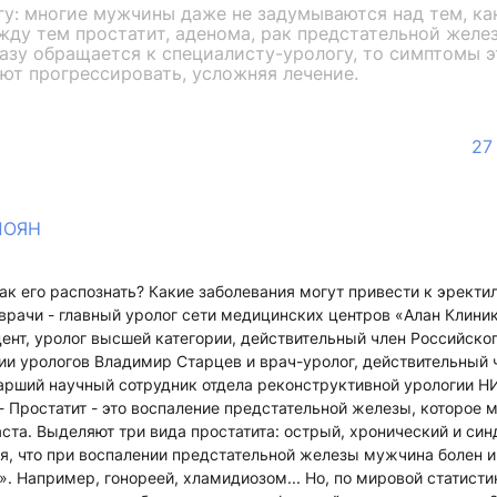
у: многие мужчины даже не задумываются над тем, ка
жду тем простатит, аденома, рак предстательной желе
азу обращается к специалисту-урологу, то симптомы 
ют прогрессировать, усложняя лечение.
27
ПОЯН
Как его распознать? Какие заболевания могут привести к эрект
врачи - главный уролог сети медицинских центров «Алан Клиник
ент, уролог высшей категории, действительный член Российско
и урологов Владимир Старцев и врач-уролог, действительный 
арший научный сотрудник отдела реконструктивной урологии НИ
- Простатит - это воспаление предстательной железы, которое 
та. Выделяют три вида простатита: острый, хронический и си
ся, что при воспалении предстательной железы мужчина болен и
». Например, гонореей, хламидиозом... Но, по мировой статисти