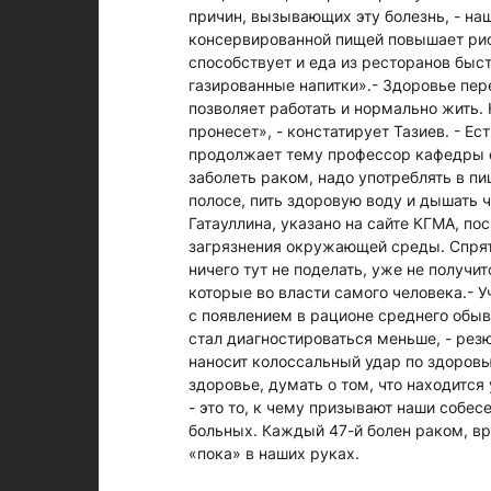
причин, вызывающих эту болезнь, - наш
консервированной пищей повышает риск
способствует и еда из ресторанов быст
газированные напитки».- Здоровье пер
позволяет работать и нормально жить.
пронесет», - констатирует Тазиев. - Ес
продолжает тему профессор кафедры он
заболеть раком, надо употреблять в 
полосе, пить здоровую воду и дышать 
Гатауллина, указано на сайте КГМА, п
загрязнения окружающей среды. Спрята
ничего тут не поделать, уже не получит
которые во власти самого человека.- 
с появлением в рационе среднего обыв
стал диагностироваться меньше, - рез
наносит колоссальный удар по здоровь
здоровье, думать о том, что находится 
- это то, к чему призывают наши собес
больных. Каждый 47-й болен раком, врод
«пока» в наших руках.