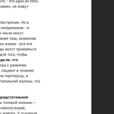
% - это один из пяти.
овиях, не живут
тво причин. Но в
гиподинамия - и
м числе могут
ания таза, аномалии
з жизни - все эти
дь могут проявиться
для того, чтобы
да ли, что
огда к развитию
 пациент в течение
ую партнершу, и
стательной железы, что
 предстательной
ть половой жизнью.
-
очеиспускание,
у живота. У основной