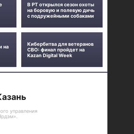
е
В РТ открылся сезон охоты
на боровую и полевую дичь
с подружейными собаками
Кибербитва для ветеранов
и на
СВО: финал пройдет на
Kazan Digital Week
Казань
ого управления
Ярдэм».