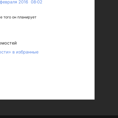
 февраля 2016 08:02
е того он планирует
омостей
ости» в избранные