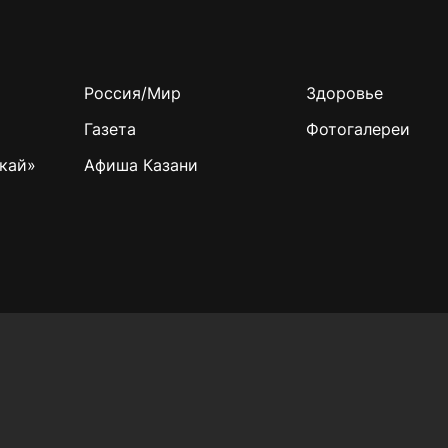
Россия/Мир
Здоровье
Газета
Фотогалереи
кай»
Афиша Казани
Учредитель СМИ: АО «ТАТМЕДИА»
420066, Российская Федерация, Республика
Татарстан, г. Казань, ул. Декабристов, д. 2
Редакция:
(843) 562-64-30