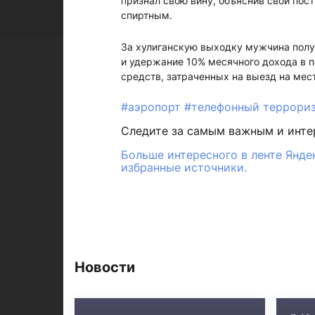
признал свою вину, объяснив свой по
спиртным.
За хулиганскую выходку мужчина получ
и удержание 10% месячного дохода в п
средств, затраченных на выезд на мес
#аэропорт
#телефонный террори
Следите за самым важным и инт
Больше интересного в ленте Янде
избранные источники.
Новости