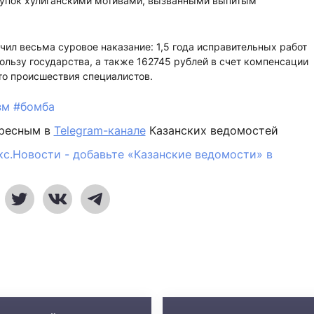
ступок хулиганскими мотивами, вызванными выпитым
ил весьма суровое наказание: 1,5 года исправительных работ
ользу государства, а также 162745 рублей в счет компенсации
то происшествия специалистов.
зм
#бомба
ересным в
Telegram-канале
Казанских ведомостей
кс.Новости - добавьте «Казанские ведомости» в