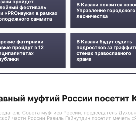
азани пройдет
В Казани появится ново
лейный фестиваль
Управление городского
ки «PROнаука» в рамках
лесничества
олодежного саммита
арские фатирники
В Казани будут судить
рвые пройдут в 12
подростков за граффит
иципалитетах
стенах православного
публики
храма
авный муфтий России посетит 
седатель Совета муфтиев России, председатель Духовн
кой части России Равиль Гайнутдин посетит мечеть «