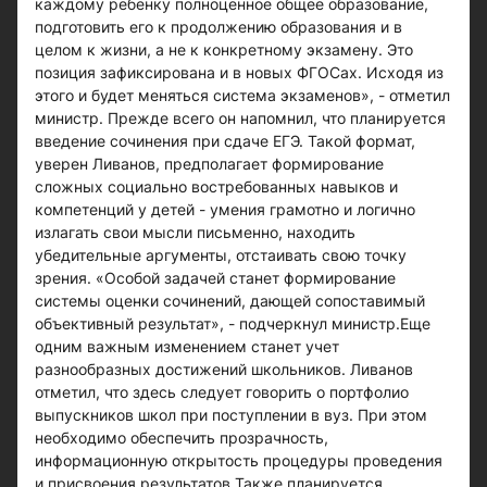
каждому ребенку полноценное общее образование,
подготовить его к продолжению образования и в
целом к жизни, а не к конкретному экзамену. Это
позиция зафиксирована и в новых ФГОСах. Исходя из
этого и будет меняться система экзаменов», - отметил
министр. Прежде всего он напомнил, что планируется
введение сочинения при сдаче ЕГЭ. Такой формат,
уверен Ливанов, предполагает формирование
сложных социально востребованных навыков и
компетенций у детей - умения грамотно и логично
излагать свои мысли письменно, находить
убедительные аргументы, отстаивать свою точку
зрения. «Особой задачей станет формирование
системы оценки сочинений, дающей сопоставимый
объективный результат», - подчеркнул министр.Еще
одним важным изменением станет учет
разнообразных достижений школьников. Ливанов
отметил, что здесь следует говорить о портфолио
выпускников школ при поступлении в вуз. При этом
необходимо обеспечить прозрачность,
информационную открытость процедуры проведения
и присвоения результатов.Также планируется