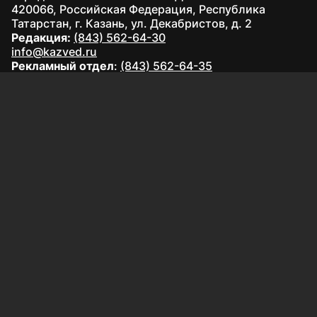
420066, Российская Федерация, Республика
Татарстан, г. Казань, ул. Декабристов, д. 2
Редакция:
(843) 562-64-30
info@kazved.ru
Рекламный отдел
:
(843) 562-64-35
ads@kazved.ru
© 1991 – 2026 Филиал АО «ТАТМЕДИА» «Редакция газеты
«Казанские ведомости»
420066, Российская Федерация, Республика Татарстан, г.
Казань, ул. Чистопольская, д. 5
Наименование СМИ: Казанские ведомости
Средство массовой информации сетевое издание
Казанские ведомости ЭЛ № ФС 77 - 90201 от 07.10.2025,
зарегистрировано Федеральной службой по надзору в
сфере связи, информационных технологий и массовых
коммуникаций.
Настоящий ресурс может содержать материалы
16+
Главный редактор газеты «Казанские ведомости»: Якупова
Венера Абдулловна
АО «ТАТМЕДИА» использует «cookie»
для персонализации
сервисов и удобства пользователей сайтом.
Использование «cookie» можно отменить в настройках