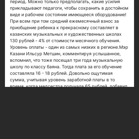
период. Можно только предполагать, какие усилия
прикладывают педагоги, чтобы сохранить в достойном
виде и рабочем состоянии имеющееся оборудование!
При всем при том средний ежемесячный взнос за
приобщение ребенка к прекрасному составляет в
казанских музыкальных и художественных школах
130 рублей - 4% от стоимости месячного обучения.
Уровень оплаты - один из самых низких в регионе.Мэр
Казани Ильсур Метшин, комментируя услышанное,
вспомнил, что тоже посещал три года музыкальную
школу по классу баяна. Тогда плата за его обучение
составляла 16 - 18 рублей. Довольно ощутимая
сумма, учитывая уровень заработной платы в то
время, когда медсестра получала 65 рублей, добавил
градоначальник.
#обучение
#образование
#музыкальные школы
#экзамен
#одаренные дети
#художественные
школы
Следите за самым важным и интересным в
Telegram-канале
Казанских ведомостей
Больше интересного в ленте Яндекс.Новости -