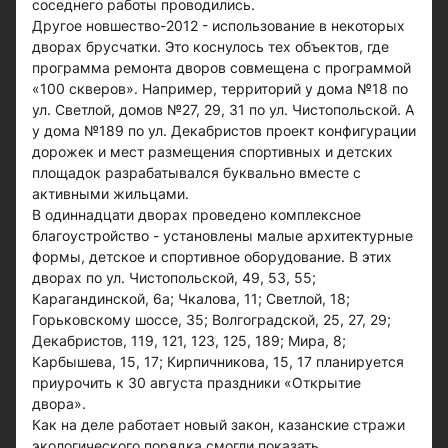
соседнего работы проводились.
Другое новшество-2012 - использование в некоторых
дворах брусчатки. Это коснулось тех объектов, где
программа ремонта дворов совмещена с программой
«100 скверов». Например, территорий у дома №18 по
ул. Светлой, домов №27, 29, 31 по ул. Чистопольской. А
у дома №189 по ул. Декабристов проект конфигурации
дорожек и мест размещения спортивных и детских
площадок разрабатывался буквально вместе с
активными жильцами.
В одиннадцати дворах проведено комплексное
благоустройство - установлены малые архитектурные
формы, детское и спортивное оборудование. В этих
дворах по ул. Чистопольской, 49, 53, 55;
Карагандинской, 6а; Чкалова, 11; Светлой, 18;
Горьковскому шоссе, 35; Волгоградской, 25, 27, 29;
Декабристов, 119, 121, 123, 125, 189; Мира, 8;
Карбышева, 15, 17; Кирпичникова, 15, 17 планируется
приурочить к 30 августа праздники «Открытие
двора».
Как на деле работает новый закон, казанские стражи
экологического порядка смогли показать