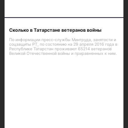
Сколько в Татарстане ветеранов войны
По информации пресс-службы Минтруда, занятости и
соцзащиты РТ, по состоянию на 29 апреля 2016 года в
Республике Татарстан проживают 65214 ветеранов
Великой Отечественной войны и приравненных к ним.