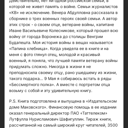
Действительно, нет ни одной российской семьи, в
которой не живет память о войне. Семьи журналистов
«КВ» не исключение. Венера Абдулловна рассказала в
сборнике о трех военных героях своей семьи. А автор
этих строк - о своем отце, ветеране войны, капитане
Иване Васильевиче Колесникове, который прошел всю
войну от города Воронежа до столицы Венгрии
Будапешта. Моя история войны в вещах называется
«Папина хлебница». Когда увидела ее в книге и на
меня с фото глянул отец, молодой и красивый
военный, я поняла, что лучшей памяти ветерану войны
придумать сложно. Никогда в жизни я не
преподносила своему отцу, рано ушедшему из жизни,
такого подарка… 9 Мая я собираюсь встать в ряды
«Бессмертного полка». А вместе с портретом отца
возьму с собой и эту удивительную книгу.
P.S. Книга подготовлена и выпущена в «Издательском
доме Маковского». Финансовую помощь в ее издании
оказал генеральный директор ПАО «Таттелеком»
Лутфулла Нурисламович Шафигуллин. Тираж книги,
рассчитанной на самый широкий круг читателей, 3500