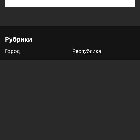
Рубрики
Город
Республика
Россия/Мир
Здоровье
Полезное
Спорт
Газета
Фотогалереи
Вакансии
Конкурс «Мой Тукай»
Афиша Казани
Редакция