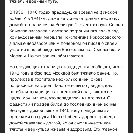
тяжелый военный путь.
В 1939 - 1940 годах прадедушка воевал на финской
войне. А в 1941-м, даже не успев отправить весточку
домой, отправился на Великую Отечественную. Солдат
Камалов оказался в составе пограничного полка под
командованием маршала Константина Рокоссовского.
Дальше неразборчивым почерком он писал о своем
участии в освобождении Волоколамска, Смоленска и
Москвы. Но тут записи обрываются.
На следующих страницах прадедушка сообщает, что в
1942 году в бою под Москвой был тяжело ранен. Но,
пролежав в госпитале несколько дней, снова
попросился на фронт. Многое испытал, видел, как
погибали товарищи, как жестокий враг, никого не
щадя, крушил все, что попадалось на его пути. С
фашистами прадед бился до последних дней войны.
Вернулся домой лишь в 1946 году с медалями и
орденами на груди. После Победы дорога прадеда
домой оказалась долгой, но он смог вынести все
тяготы и вернуться живым и здоровым. Его главной