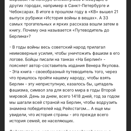
других городах, например в Санкт-Петербурге и
Чебоксарах. В итоге в прошлом году в «КВ» вышел 21
выпуск рубрики «История войны в вещах». А 33
самых трогательных и ярких рассказа вошли затем в
книгу. Почему она называется «Путеводитель до
Берлина»?
- В годы войны весь советский народ прилагал
неимоверные усилия, чтобы уничтожить фашизм в его
логове. Бойцы писали на танках «На Берлин!» -
поясняет автор-составитель издания Венера Якупова.
- Эта книга - своеобразный путеводитель того, через
что пришлось пройти нашему народу, чтобы взять
Берлин - эту неприступную, казалось бы, цитадель
фашизма, символ зла для всего мира в годы Второй
мировой. День за днем, всего 1418 дней, год за годом
мы шагали всей страной на Берлин, чтобы водрузить
знамена победителей над Рейхстагом… А еще мы
увидели, что история страны - это прежде всего
история семей, ее населяющих.