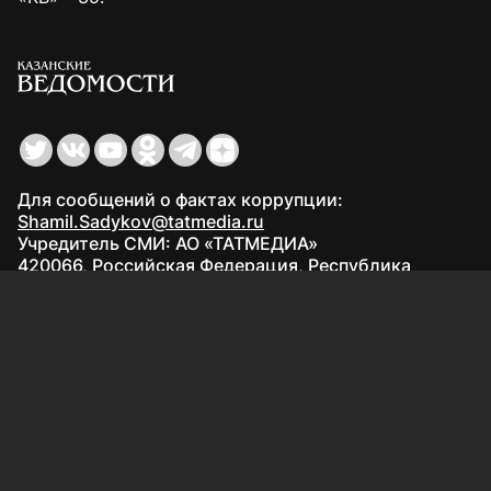
Для сообщений о фактах коррупции:
Shamil.Sadykov@tatmedia.ru
Учредитель СМИ: АО «ТАТМЕДИА»
420066, Российская Федерация, Республика
Татарстан, г. Казань, ул. Декабристов, д. 2
Редакция:
(843) 562-64-30
info@kazved.ru
Рекламный отдел
:
(843) 562-64-35
ads@kazved.ru
© 1991 – 2026 Филиал АО «ТАТМЕДИА» «Редакция газеты
«Казанские ведомости»
420066, Российская Федерация, Республика Татарстан, г.
Казань, ул. Чистопольская, д. 5
Наименование СМИ: Казанские ведомости