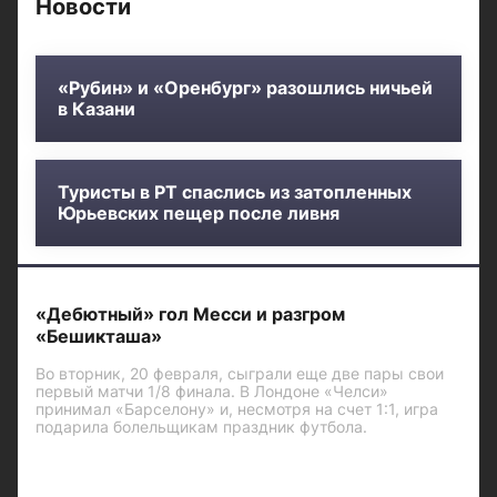
Новости
«Рубин» и «Оренбург» разошлись ничьей
в Казани
Туристы в РТ спаслись из затопленных
Юрьевских пещер после ливня
«Дебютный» гол Месси и разгром
«Бешикташа»
Во вторник, 20 февраля, сыграли еще две пары свои
первый матчи 1/8 финала. В Лондоне «Челси»
принимал «Барселону» и, несмотря на счет 1:1, игра
подарила болельщикам праздник футбола.