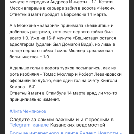
минуте с передачи Андреса Иньесты - 1:1. Кстати,
Месси впервые в карьере забил в ворота «Челси».
Ответный матч пройдет в Барселоне 14 марта.
А в Мюнхене «Бавария» принимала «Бешкиташ» и
добилась разгрома, хотя счет первого тайма был
всего 1:0. Уже на 16-й минуте «Бешикташ» остался
вдесятером (удален был Домагой Вида), но лишь в
конце первого тайма Томас Мюллер «реализовал
большинство» - 1:0.
А дальше голы в ворота турков посыпались, как из
рога изобилия - Томас Мюллер и Роберт Левандовски
оформили по дублю, еще один гол на счету Кингсли
Комана - 5:0.
Ответный матч в Стамбуле 14 марта вряд ли что-то
принципиально изменит.
#Лига Чемпионов
Следите за самым важным и интересным в
Telegram-канале
Казанских ведомостей
Больше интересного в ленте Яндекс.Новости -