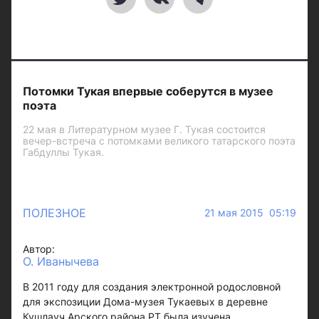
Потомки Тукая впервые соберутся в музее
поэта
22 мая в Литературном музее Г. Тукая состоится
вечер-встреча с потомками великого татарского поэта
Габдуллы Тукая.
ПОЛЕЗНОЕ
21 мая 2015 05:19
Автор:
О. Иванычева
В 2011 году для создания электронной родословной
для экспозиции Дома-музея Тукаевых в деревне
Кушлауч Арского района РТ была изучена