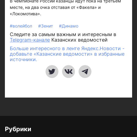
В чемпионате России казанцы идут пока на третьем
месте, на два очка отставая от «Факела» и
«Локомотива».
#волейбол
#Зенит
#Динамо
Следите за самым важным и интересным в
Telegram-канале
Казанских ведомостей
Больше интересного в ленте Яндекс.Новости -
добавьте «Казанские ведомости» в избранные
источники.
Рубрики