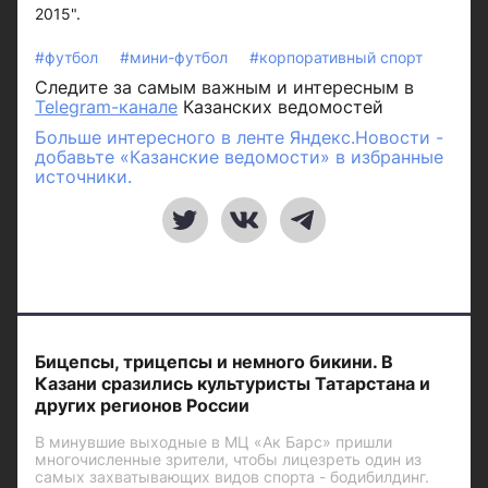
2015".
#футбол
#мини-футбол
#корпоративный спорт
Следите за самым важным и интересным в
Telegram-канале
Казанских ведомостей
Больше интересного в ленте Яндекс.Новости -
добавьте «Казанские ведомости» в избранные
источники.
Бицепсы, трицепсы и немного бикини. В
Казани сразились культуристы Татарстана и
других регионов России
В минувшие выходные в МЦ «Ак Барс» пришли
многочисленные зрители, чтобы лицезреть один из
самых захватывающих видов спорта - бодибилдинг.