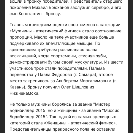
вошли в тройку победителей. Представитель старшего
поколения Михаил Брюханов заслужил серебро, а его
сын Константин - бронзу.
Главным критерием оценки спортсменов в категории
«Мужчины - атлетический фитнес» стало соотношение
пропорций. Масло на теле участников еще больше
подчеркивало их впечатляющие мышцы. По
зрительским трибунам разливалась волна
восклицаний, когда спортсмены, стиснув зубы,
демонстрировали бугры своей мускулатуры. Из шести
участников трое стали победителями. Пальма
первенства у Павла Федорова (г. Самара), второе
место закрепилось за Альбертом Миргалимовым (г.
Казань), бронзу получил Олег Шишлов из
Нижнекамска.
Не только мужчины боролись за звание "Мистер
Бодибилдер 2015, но и женщины - за звание "Миссис
Бодибилдер 2015". Так, одной из самых зрелищных
категорий стала «Женщины - атлетический фитнес».
Представительницы прекрасного пола не оставили