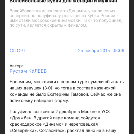
Волейбольные кубки для женщин и мужчин
Волейболистки казанского «Динамо» узнали своих
соперниц по полуфиналу розыгрыша Кубка России -
ими стали московские динамовки. Так что полуфинал,
по сути, является скрытым финалом.
СПОРТ
25 ноября 2015 05:09
Автор:
Рустэм КУЛЕЕВ
Напомним, москвички в первом туре сумели обыграть
наших девушек (3:0), но тогда в составе казанской
команды не было Екатерины Гамовой. Сейчас же она
потихоньку набирает форму.
Полуфинал состоится 2 декабря в Москве в УСЗ
«Дружба». В другой паре команд сойдутся
краснодарское «Динамо» и череповецкая
«Северянка». Согласитесь, расклад явно не в нашу