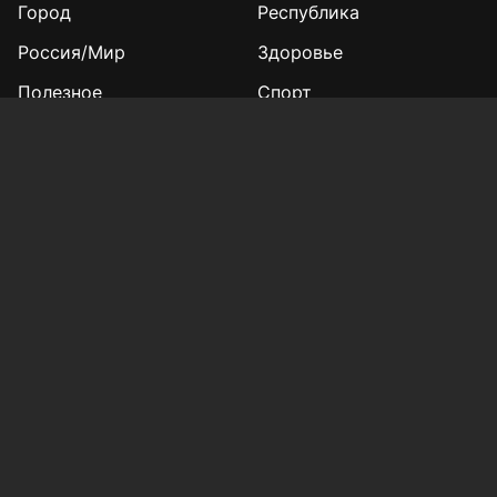
Город
Республика
Россия/Мир
Здоровье
Полезное
Спорт
Газета
Фотогалереи
Вакансии
Конкурс «Мой Тукай»
Афиша Казани
Редакция
Реклама
Выборы 2025
Подписка на газету
«КВ» - 35!