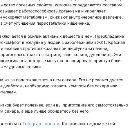
жество полезных свойств, которые определяются составом
повышает работоспособность организма и укрепляет
и ускоряют метаболизм, снижают внутричерепное давление.
за счет улучшения перистальтики кишечника.
аключается в обилии активных веществ в нем. Преобладание
дискомфорт в желудке у людей с заболеваниями ЖКТ. Красная
 и ежевика противопоказаны при дисфункции печени,
рительного тракта (гастрите, язве, колите, дуодените). Эти
кие кислоты, которые могут спровоцировать приступ боли,
 желудочные колики.
ок из-за содержащегося в нем сахара. Его не рекомендуется
 диабетом, необходимо готовить компоты без сахара или
ителями.
питков будет полезнее, если вы приготовите его самостоятельно
м сахара, а еще лучше обойдетесь без него.
ересным в
Telegram-канале
Казанских ведомостей