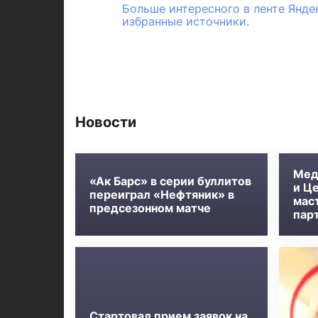
Больше интересного в ленте Янде
избранные источники.
Новости
Мед
«Ак Барс» в серии буллитов
и Ц
переиграл «Нефтяник» в
мас
предсезонном матче
пар
Стартовал прием заявок на