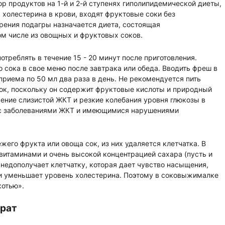
р продуктов на 1-й и 2-й ступенях гиполипидемической диеты,
холестерина в крови, входят фруктовые соки без
трения подагры назначается диета, состоящая
м числе из овощных и фруктовых соков.
реблять в течение 15 - 20 минут после приготовления.
сока в свое меню после завтрака или обеда. Вводить фреш в
приема по 50 мл два раза в день. Не рекомендуется пить
к, поскольку он содержит фруктовые кислоты и природный
ение слизистой ЖКТ и резкие колебания уровня глюкозы в
 с заболеваниями ЖКТ и имеющимися нарушениями
его фрукта или овоща сок, из них удаляется клетчатка. В
витаминами и очень высокой концентрацией сахара (пусть и
 недополучает клетчатку, которая дает чувство насыщения,
и уменьшает уровень холестерина. Поэтому в соковыжималке
котью».
трат