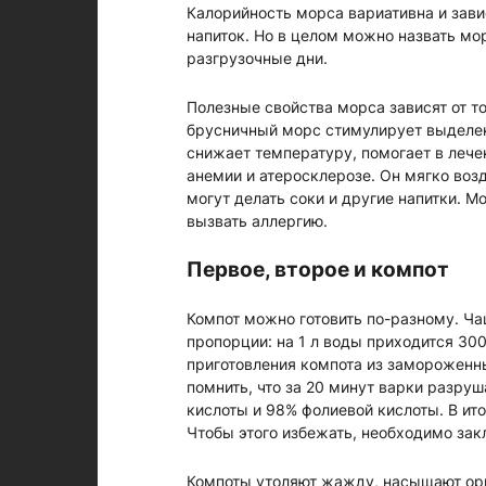
Калорийность морса вариативна и завис
напиток. Но в целом можно назвать м
разгрузочные дни.
Полезные свойства морса зависят от то
брусничный морс стимулирует выделени
снижает температуру, помогает в лече
анемии и атеросклерозе. Он мягко возд
могут делать соки и другие напитки. М
вызвать аллергию.
Первое, второе и компот
Компот можно готовить по-разному. Ч
пропорции: на 1 л воды приходится 300 
приготовления компота из замороженн
помнить, что за 20 минут варки разру
кислоты и 98% фолиевой кислоты. В ито
Чтобы этого избежать, необходимо за
Компоты утоляют жажду, насыщают орг