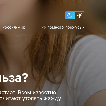
Россия/Мир
«Я помню! Я горжусь!»
льза?
стает. Всем известно,
почитают утолять жажду