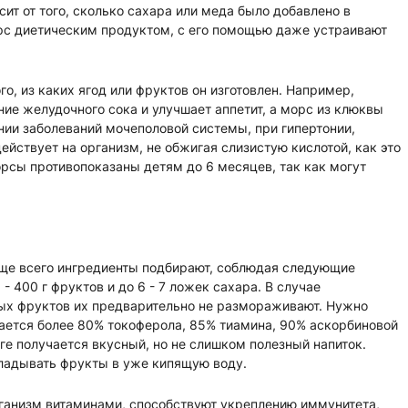
ит от того, сколько сахара или меда было добавлено в
орс диетическим продуктом, с его помощью даже устраивают
го, из каких ягод или фруктов он изготовлен. Например,
е желудочного сока и улучшает аппетит, а морс из клюквы
нии заболеваний мочеполовой системы, при гипертонии,
ействует на организм, не обжигая слизистую кислотой, как это
орсы противопоказаны детям до 6 месяцев, так как могут
аще всего ингредиенты подбирают, соблюдая следующие
- 400 г фруктов и до 6 - 7 ложек сахара. В случае
ых фруктов их предварительно не размораживают. Нужно
шается более 80% токоферола, 85% тиамина, 90% аскорбиновой
ге получается вкусный, но не слишком полезный напиток.
кладывать фрукты в уже кипящую воду.
анизм витаминами, способствуют укреплению иммунитета,