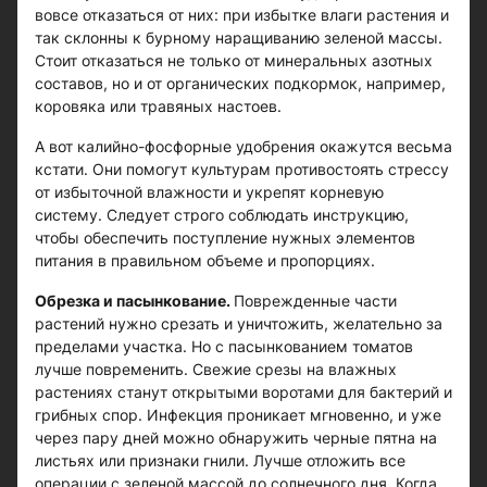
вовсе отказаться от них: при избытке влаги растения и
так склонны к бурному наращиванию зеленой массы.
Стоит отказаться не только от минеральных азотных
составов, но и от органических подкормок, например,
коровяка или травяных настоев.
А вот калийно-фосфорные удобрения окажутся весьма
кстати. Они помогут культурам противостоять стрессу
от избыточной влажности и укрепят корневую
систему. Следует строго соблюдать инструкцию,
чтобы обеспечить поступление нужных элементов
питания в правильном объеме и пропорциях.
Обрезка и пасынкование.
Поврежденные части
растений нужно срезать и уничтожить, желательно за
пределами участка. Но с пасынкованием томатов
лучше повременить. Свежие срезы на влажных
растениях станут открытыми воротами для бактерий и
грибных спор. Инфекция проникает мгновенно, и уже
через пару дней можно обнаружить черные пятна на
листьях или признаки гнили. Лучше отложить все
операции с зеленой массой до солнечного дня. Когда