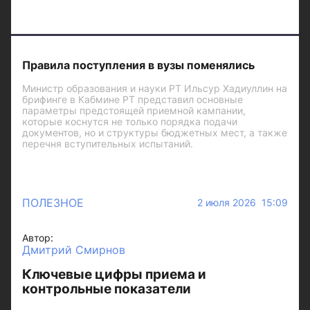
Правила поступления в вузы поменялись
Министр образования и науки РТ Ильсур Хадиуллин на
брифинге в Кабмине РТ представил основные
параметры предстоящей приемной кампании,
которые коснутся не только порядка подачи
документов, но и структуры бюджетных мест, а также
перечня вступительных испытаний.
ПОЛЕЗНОЕ
2 июля 2026 15:09
Автор:
Дмитрий Смирнов
Ключевые цифры приема и
контрольные показатели