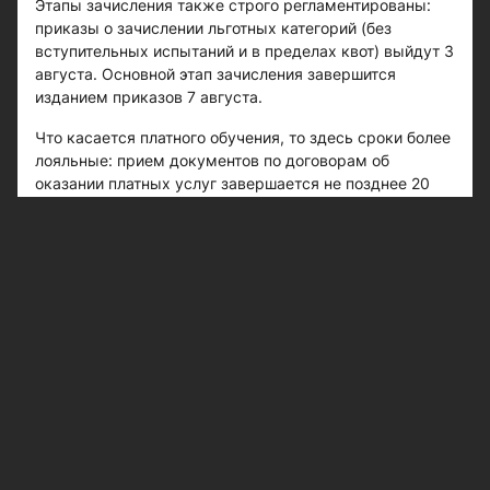
Этапы зачисления также строго регламентированы:
приказы о зачислении льготных категорий (без
вступительных испытаний и в пределах квот) выйдут 3
августа. Основной этап зачисления завершится
изданием приказов 7 августа.
Что касается платного обучения, то здесь сроки более
лояльные: прием документов по договорам об
оказании платных услуг завершается не позднее 20
сентября, а финальное зачисление - до 30 сентября.
Нововведения для выпускников СПО и
изменения в ЕГЭ
Значительно изменились правила приема для
выпускников учреждений СПО. Ранее они могли
сдавать внутренние вступительные экзамены вуза
практически на любые специальности. Теперь же
такое право предоставляется только при условии, что
направленность (профиль) программы СПО строго
соответствует профилю выбранной программы
бакалавриата или специалитета. В иных случаях