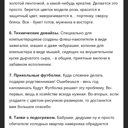
золотой ленточкой, а какой-нибудь креатив. Делается это
просто: берется цветок модели роза, красится в
защитный цвет, заворачивается в... портянку, сверху
бляха. Все - букет готов, мужчина в восторге.
6. Технические девайсы.
Специально для
компьютерщиков созданы флеш-накопители в виде
зажигалок, машин и даже чебурашки; колонки для
компьютера в виде мышей, сидящих на внушительном
куске дырчатого сыра, - в общем, приятные мелочи в
забавном исполнении.
7. Прикольные футболки.
Куда сложнее делать
подарки родственникам! Ошибешься - весь год
напоминать будут. Футболка решает эту проблему. Во-
первых, вещь в хозяйстве всегда нужная. Во-вторых, если
угадаете с цветом-рисунком-размером, то достанется
вам большое спасибо.
8. Тапки с подогревом.
Бабушки, дедушки ну и просто
обитатели холодных квартир наверняка обрадуются