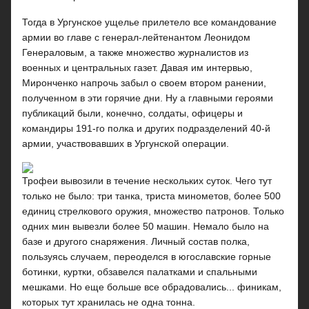
Тогда в Ургунское ущелье прилетело все командование
армии во главе с генерал-лейтенантом Леонидом
Генераловым, а также множество журналистов из
военных и центральных газет. Давая им интервью,
Миронченко напрочь забыл о своем втором ранении,
полученном в эти горячие дни. Ну а главными героями
публикаций были, конечно, солдаты, офицеры и
командиры 191-го полка и других подразделений 40-й
армии, участвовавших в Ургунской операции.
Трофеи вывозили в течение нескольких суток. Чего тут
только не было: три танка, триста минометов, более 500
единиц стрелкового оружия, множество патронов. Только
одних мин вывезли более 50 машин. Немало было на
базе и другого снаряжения. Личный состав полка,
пользуясь случаем, переоделся в югославские горные
ботинки, куртки, обзавелся палатками и спальными
мешками. Но еще больше все обрадовались... финикам,
которых тут хранилась не одна тонна.