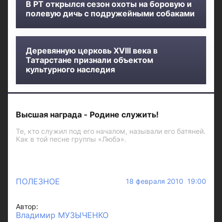
В РТ открылся сезон охоты на боровую и
полевую дичь с подружейными собаками
Деревянную церковь XVIII века в
Татарстане признали объектом
культурного наследия
Высшая награда - Родине служить!
Те, кто служил под его началом, называли его батяней.
Как в той песне группы «Любэ».
ПОЛЕЗНОЕ
18 февраля 2010 19:00
Автор:
Владимир МУЗЫЧЕНКО