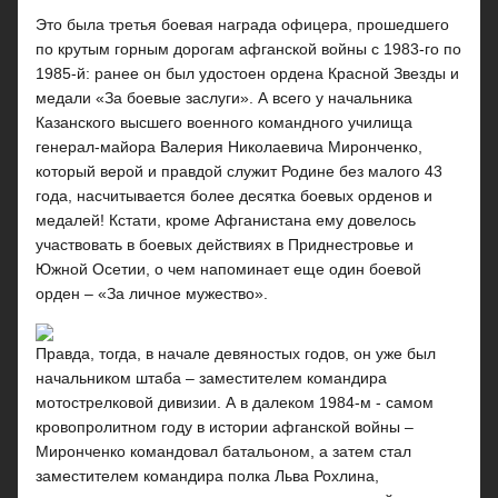
Это была третья боевая награда офицера, прошедшего
по крутым горным дорогам афганской войны с 1983-го по
1985-й: ранее он был удостоен ордена Красной Звезды и
медали «За боевые заслуги». А всего у начальника
Казанского высшего военного командного училища
генерал-майора Валерия Николаевича Миронченко,
который верой и правдой служит Родине без малого 43
года, насчитывается более десятка боевых орденов и
медалей! Кстати, кроме Афганистана ему довелось
участвовать в боевых действиях в Приднестровье и
Южной Осетии, о чем напоминает еще один боевой
орден – «За личное мужество».
Правда, тогда, в начале девяностых годов, он уже был
начальником штаба – заместителем командира
мотострелковой дивизии. А в далеком 1984-м - самом
кровопролитном году в истории афганской войны –
Миронченко командовал батальоном, а затем стал
заместителем командира полка Льва Рохлина,