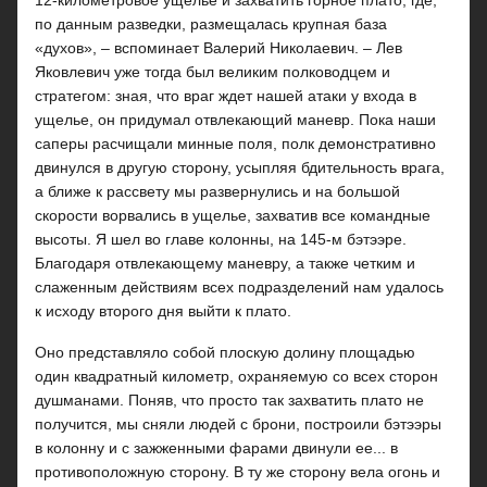
12-километровое ущелье и захватить горное плато, где,
по данным разведки, размещалась крупная база
«духов», – вспоминает Валерий Николаевич. – Лев
Яковлевич уже тогда был великим полководцем и
стратегом: зная, что враг ждет нашей атаки у входа в
ущелье, он придумал отвлекающий маневр. Пока наши
саперы расчищали минные поля, полк демонстративно
двинулся в другую сторону, усыпляя бдительность врага,
а ближе к рассвету мы развернулись и на большой
скорости ворвались в ущелье, захватив все командные
высоты. Я шел во главе колонны, на 145-м бэтээре.
Благодаря отвлекающему маневру, а также четким и
слаженным действиям всех подразделений нам удалось
к исходу второго дня выйти к плато.
Оно представляло собой плоскую долину площадью
один квадратный километр, охраняемую со всех сторон
душманами. Поняв, что просто так захватить плато не
получится, мы сняли людей с брони, построили бэтээры
в колонну и с зажженными фарами двинули ее... в
противоположную сторону. В ту же сторону вела огонь и