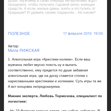
душа? Мужчины в свою очередь нетерпеливо ждут
праздника, чтобы получить годовой запас моющих
средств. А если, милые дамы, взять и отступить от
традиции? И удивить своим подарком... Но каким?
ПОЛЕЗНОЕ
17 февраля 2010 19:00
Автор:
Мила РИЖСКАЯ
1. Алкогольная игра «Крестики-нолики». Если ваш
мужчина любит вкусно поесть ну и выпить
соответственно, ему придется по душе забавная
алкогольная игра, где на доску ставятся стопки с
нарисованными крестиками и ноликами. Суть игры та же.
А вот концовка непредсказуема.
Мнение эксперта. Любовь Тормозова, специалист по
логистике:
- На 23 Февраля хорошо дарить что-нибудь забавное. Я,