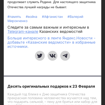
продолжает служить Родине. Для настоящего защитника
Отечества лучшей награды не бывает.
#память
#война
#Афганистан
#Валерий
Миронченко
Следите за самым важным и интересным в
Telegram-канале
Казанских ведомостей
Больше интересного в ленте Яндекс.Новости -
добавьте «Казанские ведомости» в избранные
источники.
Десять оригинальных подарков к 23 Февраля
Каждый год ближе к Дню защитника Отечества
прекрасная половина человечества мучается над тем,
что подарить сильной, – пену для бритья или набор для