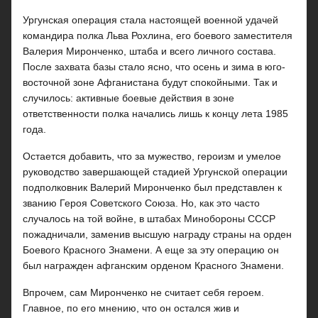
Ургунская операция стала настоящей военной удачей
командира полка Льва Рохлина, его боевого заместителя
Валерия Миронченко, штаба и всего личного состава.
После захвата базы стало ясно, что осень и зима в юго-
восточной зоне Афганистана будут спокойными. Так и
случилось: активные боевые действия в зоне
ответственности полка начались лишь к концу лета 1985
года.
Остается добавить, что за мужество, героизм и умелое
руководство завершающей стадией Ургунской операции
подполковник Валерий Миронченко был представлен к
званию Героя Советского Союза. Но, как это часто
случалось на той войне, в штабах Минобороны СССР
пожадничали, заменив высшую награду страны на орден
Боевого Красного Знамени. А еще за эту операцию он
был награжден афганским орденом Красного Знамени.
Впрочем, сам Миронченко не считает себя героем.
Главное, по его мнению, что он остался жив и