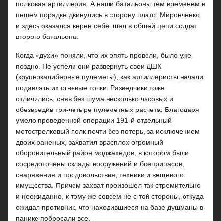
полковая артиллерия. А наши батальоны тем временем в
пешем порядке двинулись в сторону плато. Миронченко
и здесь оказался верен себе: шел в общей цепи солдат
второго батальона.
Когда «духи» поняли, что их опять провели, было уже
поздно. Не успели они развернуть свои ДШК
(крупнокалиберные пулеметы), как артиллеристы начали
подавлять их огневые точки. Разведчики тоже
отличились, сняв без шума несколько часовых и
обезвредив три-четыре пулеметных расчета. Благодаря
умело проведенной операции 191-й отдельный
мотострелковый полк почти без потерь, за исключением
двоих раненых, захватил врасплох огромный
оборонительный район моджахедов, в котором были
сосредоточены склады вооружений и боеприпасов,
снаряжения и продовольствия, техники и вещевого
имущества. Причем захват произошел так стремительно
и неожиданно, к тому же совсем не с той стороны, откуда
ожидал противник, что находившиеся на базе душманы в
панике побросали все.