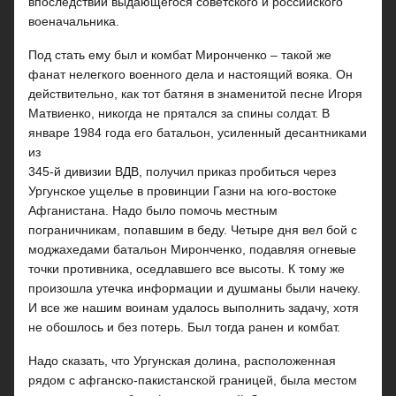
впоследствии выдающегося советского и российского
военачальника.
Под стать ему был и комбат Миронченко – такой же
фанат нелегкого военного дела и настоящий вояка. Он
действительно, как тот батяня в знаменитой песне Игоря
Матвиенко, никогда не прятался за спины солдат. В
январе 1984 года его батальон, усиленный десантниками
из
345-й дивизии ВДВ, получил приказ пробиться через
Ургунское ущелье в провинции Газни на юго-востоке
Афганистана. Надо было помочь местным
пограничникам, попавшим в беду. Четыре дня вел бой с
моджахедами батальон Миронченко, подавляя огневые
точки противника, оседлавшего все высоты. К тому же
произошла утечка информации и душманы были начеку.
И все же нашим воинам удалось выполнить задачу, хотя
не обошлось и без потерь. Был тогда ранен и комбат.
Надо сказать, что Ургунская долина, расположенная
рядом с афганско-пакистанской границей, была местом