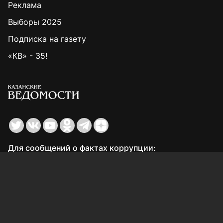
Реклама
Выборы 2025
Подписка на газету
«КВ» - 35!
Для сообщений о фактах коррупции:
Shamil.Sadykov@tatmedia.ru
Учредитель СМИ: АО «ТАТМЕДИА»
420066, Российская Федерация, Республика
Татарстан, г. Казань, ул. Декабристов, д. 2
Редакция:
(843) 562-64-30
info@kazved.ru
Рекламный отдел
:
(843) 562-64-35