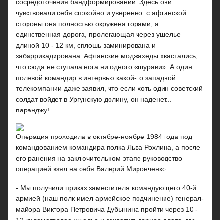
сосредоточения бандформирований. Здесь они
чувствовали себя спокойно и уверенно: с афганской
стороны она полностью окружена горами, а
единственная дорога, пролегающая через ущелье
длиной 10 - 12 км, сплошь заминирована и
забаррикадирована. Афганские моджахеды хвастались,
что сюда не ступала нога ни одного «шурави». А один
полевой командир в интервью какой-то западной
телекомпании даже заявил, что если хоть один советский
солдат войдет в Ургунскую долину, он наденет...
паранджу!
Операция проходила в октябре-ноябре 1984 года под
командованием командира полка Льва Рохлина, а после
его ранения на заключительном этапе руководство
операцией взял на себя Валерий Миронченко.
- Мы получили приказ заместителя командующего 40-й
армией (наш полк имел армейское подчинение) генерал-
майора Виктора Петровича Дубынина пройти через 10 -