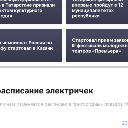
 в Татарстане признали
впервые пройдут в 12
ектом культурного
муниципалитетах
ледия
республики
Стартовал прием заяво
й чемпионат России по
III фестиваль молодеж
фу стартовал в Казани
театров «Премьера»
расписание электричек
чинам изменяется расписание пригородных поездов №6
23