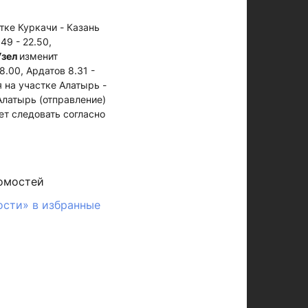
тке Куркачи - Казань
49 - 22.50,
Узел
изменит
.00, Ардатов 8.31 -
 на участке Алатырь -
Алатырь (отправление)
дет следовать согласно
омостей
ости» в избранные