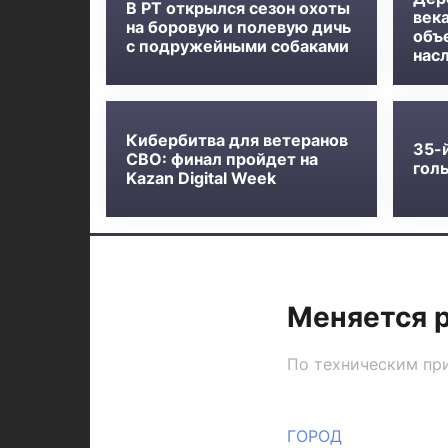
В РТ открылся сезон охоты
века
на боровую и полевую дичь
объ
с подружейными собаками
нас
Кибербитва для ветеранов
35-
СВО: финал пройдет на
голь
Kazan Digital Week
Меняется 
По техническим при
ГОРОД