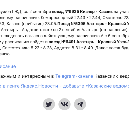
лужба ГЖД, со 2 сентября
поезд №6925 Кизнер - Казань
на учас
енному расписанию: Компрессорный 22.43 - 22.44, Ометьево 22.
53, Казань (прибытие) 23.05.
Поезд №5395 Алатырь - Красный 
 Алатырь - Ардатов также со 2 сентября:Алатырь (отправление) 8
ет следовать согласно действующему расписанию.А с 6 сентября
му расписанию пойдет и
поезд №6491 Алатырь - Красный Узел
:
3, Светотехника 8.22 - 8.23, Ардатов 8.31 - 8.40. Далее поезд бу
анию.
исание
важным и интересным в
Telegram-канале
Казанских вед
 в ленте Яндекс.Новости - добавьте «Казанские ведом