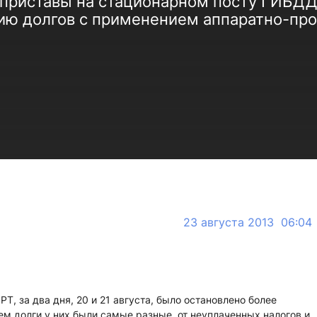
 приставы на стационарном посту ГИБД
ию долгов с применением аппаратно-пр
23 августа 2013 06:04
, за два дня, 20 и 21 августа, было остановлено более
м долги у них были самые разные, от неуплаченных налогов и