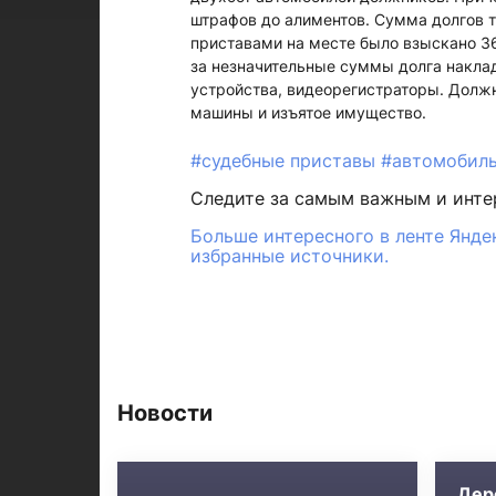
штрафов до алиментов. Сумма долгов т
приставами на месте было взыскано 3
за незначительные суммы долга накла
устройства, видеорегистраторы. Должн
машины и изъятое имущество.
#судебные приставы
#автомобил
Следите за самым важным и инт
Больше интересного в ленте Янде
избранные источники.
Новости
Дер