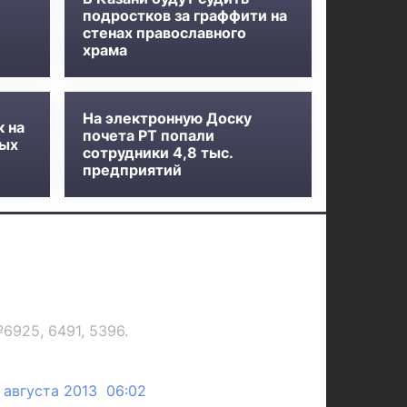
подростков за граффити на
стенах православного
храма
На электронную Доску
к на
почета РТ попали
ных
сотрудники 4,8 тыс.
предприятий
925, 6491, 5396.
 августа 2013 06:02