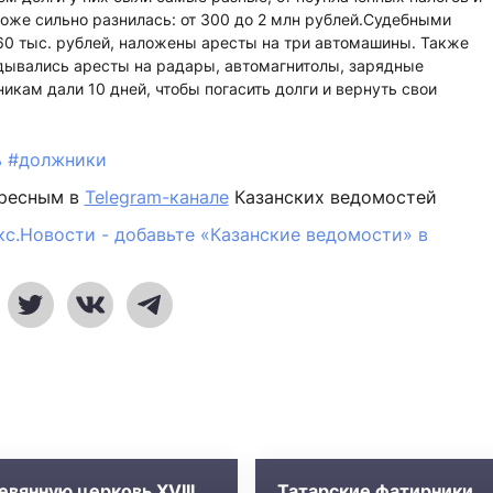
оже сильно разнилась: от 300 до 2 млн рублей.Судебными
60 тыс. рублей, наложены аресты на три автомашины. Также
дывались аресты на радары, автомагнитолы, зарядные
икам дали 10 дней, чтобы погасить долги и вернуть свои
ь
#должники
ересным в
Telegram-канале
Казанских ведомостей
кс.Новости - добавьте «Казанские ведомости» в
евянную церковь XVIII
Татарские фатирники