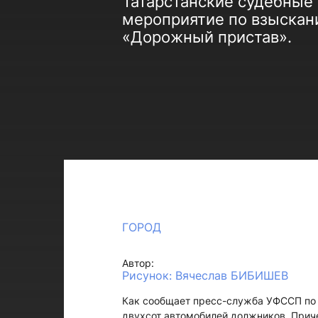
Татарстанские судебные
мероприятие по взыскан
«Дорожный пристав».
ГОРОД
Автор:
Рисунок: Вячеслав БИБИШЕВ
Как сообщает пресс-служба УФССП по РТ
двухсот автомобилей должников. Приче