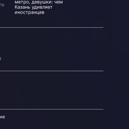
го
й
ие