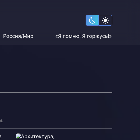
Россия/Мир
«Я помню! Я горжусь!»
м.
в