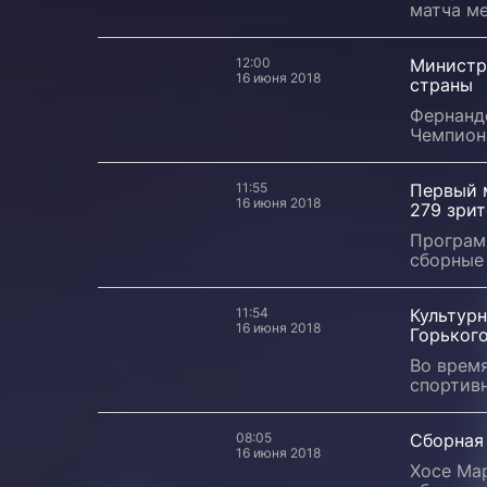
матча м
12:00
Министр 
16 июня 2018
страны
Фернанд
Чемпион
11:55
Первый м
16 июня 2018
279 зри
Програм
сборные
11:54
Культур
16 июня 2018
Горьког
Во врем
спортив
08:05
Сборная 
16 июня 2018
Хосе Мар