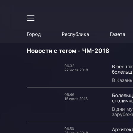
Город
Республика
Газета
Новости с тегом - ЧМ-2018
06:32
В беспла
22 июля 2018
болельщ
В Казань
05:46
Болельщ
15 июля 2018
столичн
В дни му
зарубеж
06:50
Архитект
26 июня 2018