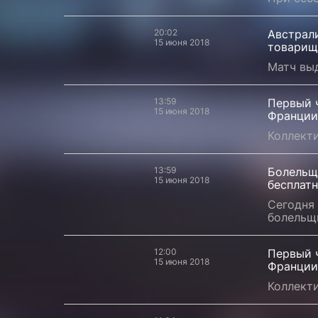
20:02
Австрал
15 июня 2018
товарищ
Матч вы
13:59
Первый ч
15 июня 2018
Франции
Коллект
13:59
Болельщ
15 июня 2018
бесплат
Сегодня 
болельщ
12:00
Первый ч
15 июня 2018
Франции
Коллект