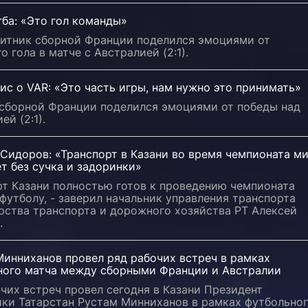
ба: «Это гол команды»
итник сборной Франции поделился эмоциями от
о гола в матче с Австралией (2:1).
ис о VAR: «Это часть игры, нам нужно это принимать»
 сборной Франции поделился эмоциями от победы над
ей (2:1).
Сидоров: «Транспорт в Казани во время чемпионата м
т без сучка и задоринки»
рт Казани полностью готов к проведению чемпионата
футболу, - заверил начальник управления транспорта
рства транспорта и дорожного хозяйства РТ Алексей
.
Минниханов провел ряд рабочих встреч в рамках
ного матча между сборными Франции и Австралии
чих встреч провел сегодня в Казани Президент
ики Татарстан Рустам Минниханов в рамках футбольно