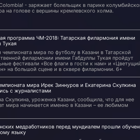
Colombia! - заряжает болельщик в парике колумбийско
а на голове с вершины кремлевского холма.
ная программа ЧМ-2018: Татарская филармония имени
 Тукая
 чемпионата мира по футболу в Казани в Татарской
ственной филармонии имени Габдуллы Тукая пройдут
ные фестивали «Все флаги в гости к нам» и «Цветущи
н» на большой сцене и в сквере филармонии. 6+
емпионата мира Ирек Зиннуров и Екатерина Скулкина
ись с журналистами
а Скулкина, уроженка Казани, сообщила, что для нее
ат мира начинается именно в Казани – ее любимом
анских медработников перед мундиалем прошли обучен
кому языку