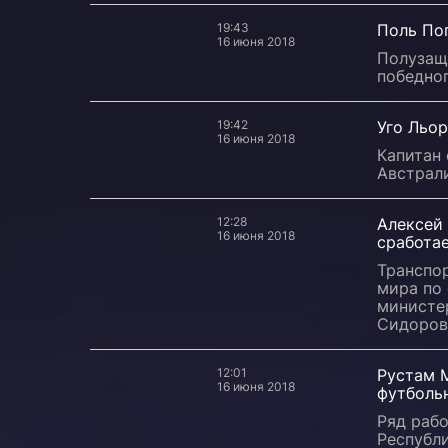
19:43
Поль Пог
16 июня 2018
Полузащ
победног
19:42
Уго Льор
16 июня 2018
Капитан
Австрали
12:28
Алексей 
16 июня 2018
сработае
Транспо
мира по 
министе
Сидоров
12:01
Рустам 
16 июня 2018
футболь
Ряд рабо
Республ