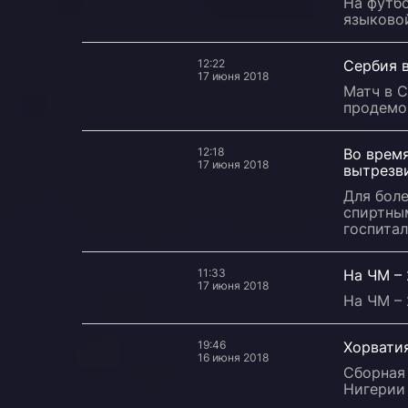
На футбо
языковой
12:22
Сербия 
17 июня 2018
Матч в 
продемо
12:18
Во время
17 июня 2018
вытрезв
Для бол
спиртны
госпитал
11:33
На ЧМ – 
17 июня 2018
На ЧМ – 
19:46
Хорватия
16 июня 2018
Сборная
Нигерии 