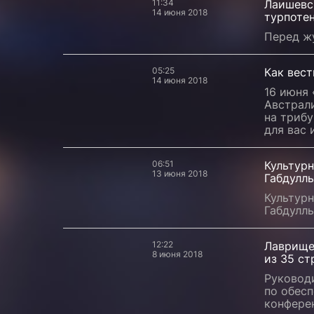
11:34
Лаишевс
14 июня 2018
турпоте
Перед ж
05:25
Как вест
14 июня 2018
16 июня 
Австрал
на триб
для вас
06:51
Культурн
13 июня 2018
Габдулл
Культурн
Габдулл
12:22
Лаврище
8 июня 2018
из 35 ст
Руковод
по обес
конфере