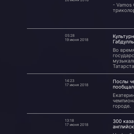
- Vamos 
триколор
05:28
Культур
19 июня 2018
Габдуллы
Во время
государ
музыкаль
Татарста
14:23
Послы ч
17 июня 2018
пообщал
Екатерин
чемпион
городе.
13:18
300 каз
17 июня 2018
английс