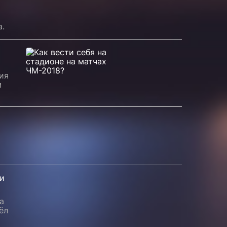
.
ия
м
ли
а
ёл