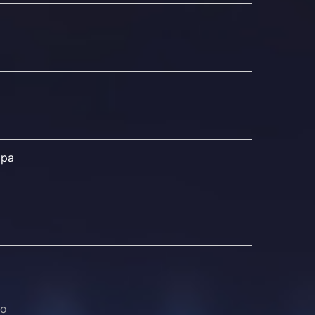
ира
го