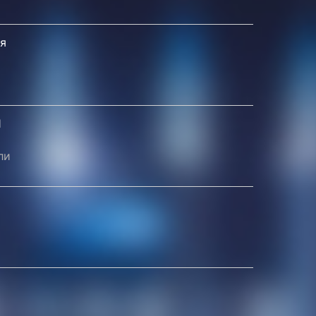
ня
1
ли