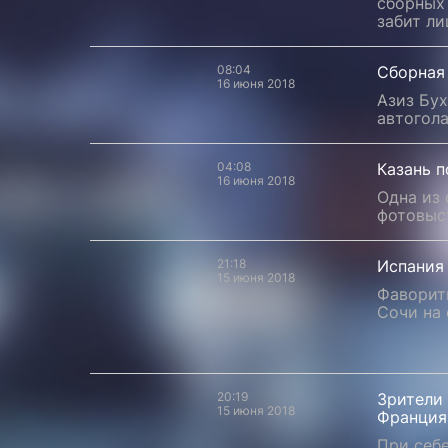
сборных 
забит ли
08:04
Сборная 
16 июня 2018
Азиз Бу
автогола
04:08
Казань п
16 июня 2018
Одна из
фотовыс
21:18
Испания
15 июня 2018
Фаворит
Сочи на
20:19
Зрители 
15 июня 2018
Франция
При себе