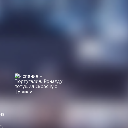
л
ча
D.