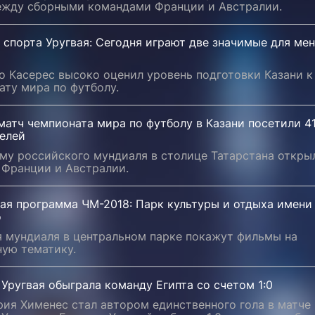
ежду сборными командами Франции и Австралии.
спорта Уругвая: Сегодня играют две значимые для ме
о Касерес высоко оценил уровень подготовки Казани к
ату мира по футболу.
атч чемпионата мира по футболу в Казани посетили 4
телей
му российского мундиаля в столице Татарстана откры
 Франции и Австралии.
ная программа ЧМ-2018: Парк культуры и отдыха имени
о
я мундиаля в центральном парке покажут фильмы на
ную тематику.
Уругвая обыграла команду Египта со счетом 1:0
ия Хименес стал автором единственного гола в матче