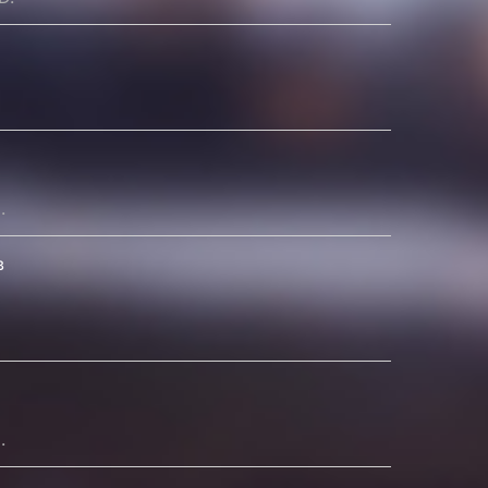
.
в
.