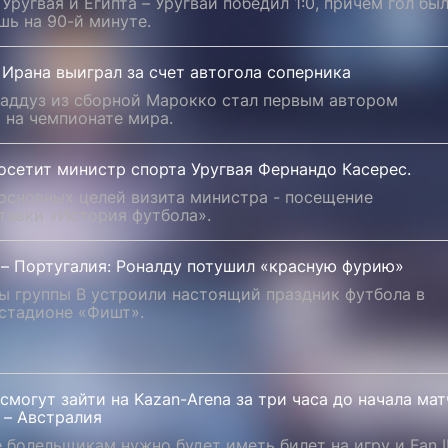
Уругвая и Египта – Уругвай победил 1:0, причем гол бы
шь на 90-й минуте.
Ирана выиграл за счет автогола соперника
хаддуз из сборной Марокко стал первым автором
 на чемпионате мира.
осетит министр спорта Уругвая Фернандо Касерес.
 основных целей визита министра - посещение
тавки «История футбола».
 – Португалия: Роналду потушил «красную фурию»
ы группы B устроили настоящий праздник футбола в
 стадионе «Фишт».
смогут зайти на Kazan-Arenа за три часа до начала мат
 – Австралия
 болельщикам нужно будет иметь билет на игру и Fan I