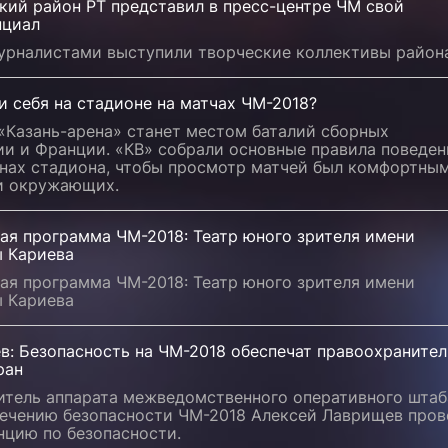
кий район РТ представил в пресс-центре ЧМ свой
нциал
урналистами выступили творческие коллективы района
и себя на стадионе на матчах ЧМ-2018?
«Казань-арена» станет местом баталий сборных
ии и Франции. «КВ» собрали основные правила поведен
унах стадиона, чтобы просмотр матчей был комфортны
 и окружающих.
ая программа ЧМ-2018: Театр юного зрителя имени
ы Кариева
ая программа ЧМ-2018: Театр юного зрителя имени
ы Кариева
в: Безопасность на ЧМ-2018 обеспечат правоохраните
ран
итель аппарата межведомственного оперативного штаб
печению безопасности ЧМ-2018 Алексей Лаврищев пров
нцию по безопасности.