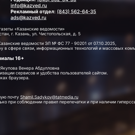
info@kazved.ru
Рекламный отдел
:
(843) 562-64-35
ads@kazved.ru
газеты «Казанские ведомости»
н, г. Казань, ул. Чистопольская, д. 5
занские ведомости ЭЛ № ФС 77 - 90201 от 07.10.2025,
у в сфере связи, информационных технологий и массовых ком
риалы 16+
 Якупова Венера Абдулловна
изации сервисов и удобства пользователей сайтом.
ках браузера.
ную почту
Shamil.Sadykov@tatmedia.ru
ко при соблюдении правил перепечатки и при наличии гиперссы