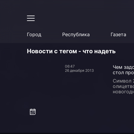
Город
Республика
Газета
Новости с тегом - что надеть
06:47
Чем зад
26 декабря 2013
стол пр
Символ 2
олицетв
новогод