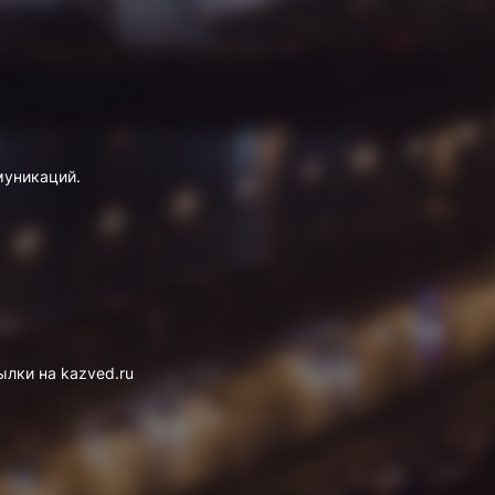
муникаций.
лки на kazved.ru