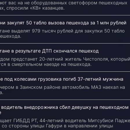
ают вас на не оборудованных светофором пешеходных
х, спросили «КВ» казанцев.
ни закупят 50 табло вызова пешехода за 1 млн рублей
тане выделят 979 тысяч рублей для закупки 50 табло
пешехода.
тане в результате ДТП скончался пешеход
удом предстанет 20-летний житель Чистополя, которы
ся в смертельном наезде на пешехода.
е под колесами грузовика погиб 37-летний мужчина
ечером в Заинском районе автомобиль МАЗ наехал на
а.
и водитель внедорожника сбил девушку на пешеходном
е
бщает ГИБДД РТ, 44-летний водитель Митсубиси Падж
 со стороны улицы Гафури в направлении улицы