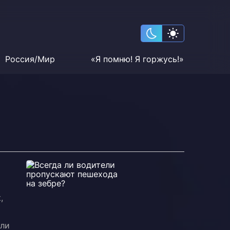
Россия/Мир
«Я помню! Я горжусь!»
,
ели