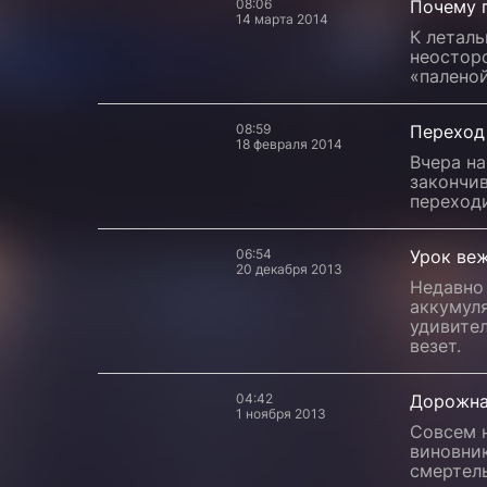
08:06
Почему п
14 марта 2014
К летал
неосторо
«паленой
08:59
Переход
18 февраля 2014
Вчера н
закончи
переход
06:54
Урок ве
20 декабря 2013
Недавно 
аккумуля
удивител
везет.
04:42
Дорожная
1 ноября 2013
Совсем н
виновник
смертел