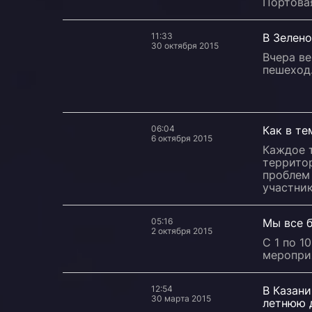
Портова
11:33
В Зелен
30 октября 2015
Вчера ве
пешеход
06:04
Как в те
6 октября 2015
Каждое 
территор
проблем
участни
05:16
Мы все 
2 октября 2015
С 1 по 1
меропри
12:54
В Казани
30 марта 2015
летнюю 