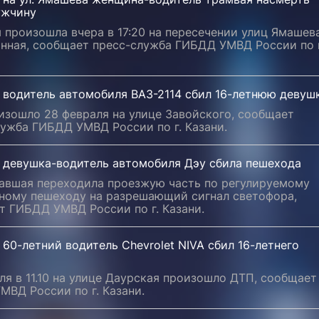
ужчину
 произошла вчера в 17:20 на пересечении улиц Ямашев
нная, сообщает пресс-служба ГИБДД УМВД России по г
 водитель автомобиля ВАЗ-2114 сбил 16-летнюю девуш
изошло 28 февраля на улице Завойского, сообщает
ужба ГИБДД УМВД России по г. Казани.
и девушка-водитель автомобиля Дэу сбила пешехода
авшая переходила проезжую часть по регулируемому
ному пешеходу на разрешающий сигнал светофора,
т ГИБДД УМВД России по г. Казани.
 60-летний водитель Chevrolet NIVA сбил 16-летнего
ля в 11.10 на улице Даурская произошло ДТП, сообщает
ВД России по г. Казани.