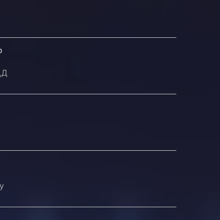
о
ДД
у