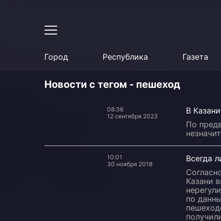
Город
Республика
Газета
Новости с тегом - пешеход
08:36
В Казан
12 сентября 2023
По пред
незначи
10:01
Всегда л
30 ноября 2018
Согласно
Казани 
нерегул
по данны
пешеходо
получили