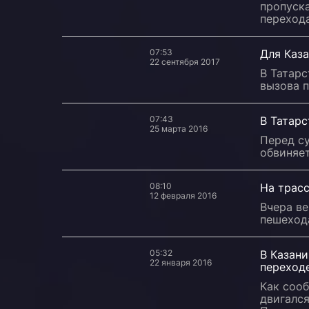
пропуск
перехода
07:53
Для Каза
22 сентября 2017
В Татарс
вызова 
07:43
В Татарс
25 марта 2016
Перед с
обвиняет
08:10
На трасс
12 февраля 2016
Вчера в
пешеход
05:32
В Казан
22 января 2016
переход
Как соо
двигался