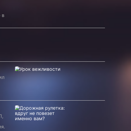
 в
ил
П,
я.