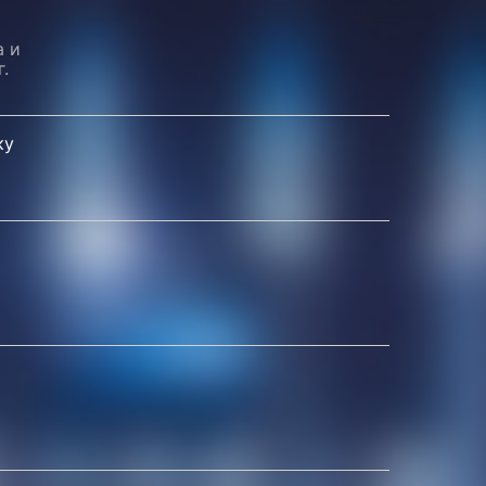
а и
.
ку