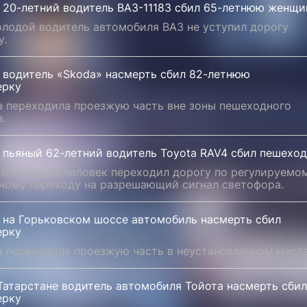
и 20-летний водитель ВАЗ-11183 сбил 65-летнюю женщи
олодой водитель автомобиля ВАЗ не уступил дорогу
у.
и водитель «Skoda» насмерть сбил 82-летнюю
ерку
 переходила проезжую часть вне зоны пешеходного
.
 пьяный 62-летний водитель Toyota RAV4 сбил пешехо
ий молодой человек переходил дорогу по регулируемо
ному переходу на разрешающий сигнал светофора.
и на Горьковском шоссе автомобиль насмерть сбил
ерку
 переходила проезжую часть в неустановленном месте
Татарстане водитель автомобиля Тойота насмерть сбил
ерку