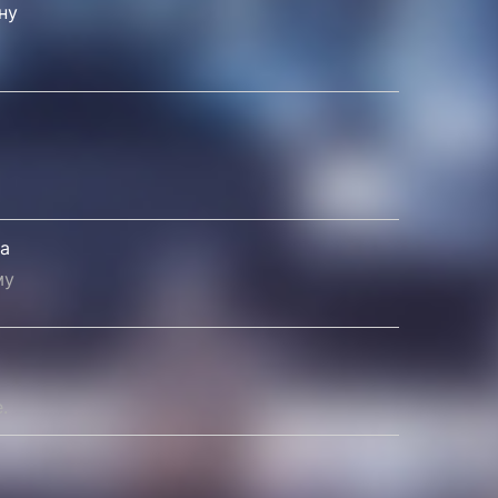
ну
да
му
.