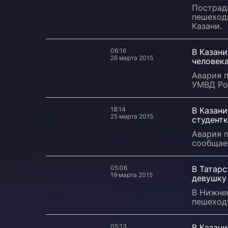
Пострад
пешеход
Казани.
06:16
В Казан
26 марта 2015
человек
Авария 
УМВД Рос
18:14
В Казан
25 марта 2015
студент
Авария п
сообщае
05:06
В Татарс
19 марта 2015
девушку
В Нижнек
пешеход
05:13
В Казан