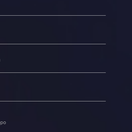
й
еро