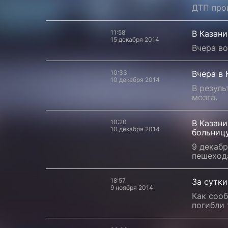
ДТП прои
11:58
В Казани
15 декабря 2014
Вчера во
10:33
Вчера в 
10 декабря 2014
В резуль
мозга.
10:20
В Казани
10 декабря 2014
больниц
9 декабр
пешеход
18:57
За сутки
9 ноября 2014
Как сооб
погибли 