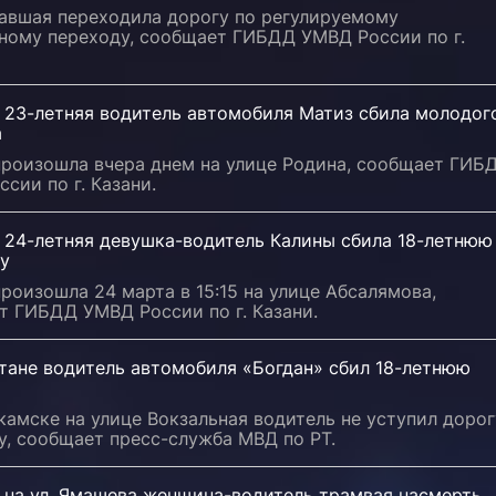
авшая переходила дорогу по регулируемому
ному переходу, сообщает ГИБДД УМВД России по г.
и 23-летняя водитель автомобиля Матиз сбила молодог
а
произошла вчера днем на улице Родина, сообщает ГИБ
сии по г. Казани.
и 24-летняя девушка-водитель Калины сбила 18-летнюю
ку
роизошла 24 марта в 15:15 на улице Абсалямова,
т ГИБДД УМВД России по г. Казани.
тане водитель автомобиля «Богдан» сбил 18-летнюю
амске на улице Вокзальная водитель не уступил дорог
у, сообщает пресс-служба МВД по РТ.
и на ул. Ямашева женщина-водитель трамвая насмерть