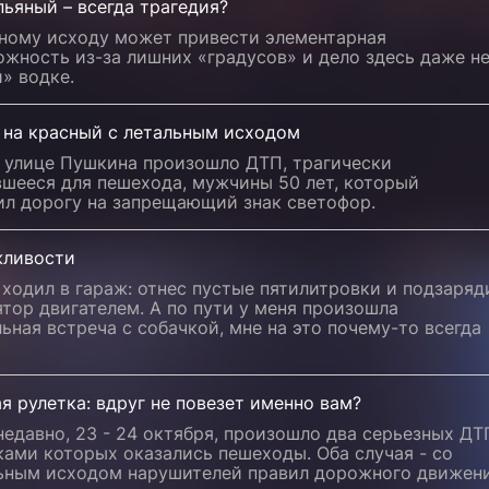
ьяный – всегда трагедия?
ьному исходу может привести элементарная
жность из-за лишних «градусов» и дело здесь даже не
» водке.
 на красный с летальным исходом
а улице Пушкина произошло ДТП, трагически
вшееся для пешехода, мужчины 50 лет, который
ил дорогу на запрещающий знак светофор.
жливости
ходил в гараж: отнес пустые пятилитровки и подзаряд
тор двигателем. А по пути у меня произошла
ьная встреча с собачкой, мне на это почему-то всегда
 рулетка: вдруг не повезет именно вам?
едавно, 23 - 24 октября, произошло два серьезных ДТ
ами которых оказались пешеходы. Оба случая - со
ьным исходом нарушителей правил дорожного движени