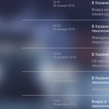
10:31
В Казан
28 января 2015
Вчера м
пешеход
06:52
В Казан
20 января 2015
пенсион
Женщина
перехода
10:04
В Казани
19 декабря 2014
28-летн
пешеход
11:16
В Казан
16 декабря 2014
пенсион
Женщина
11:02
Вчера в 
16 декабря 2014
пенсион