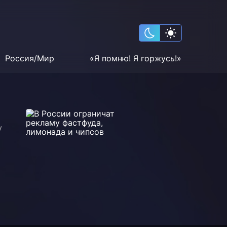
Россия/Мир
«Я помню! Я горжусь!»
у