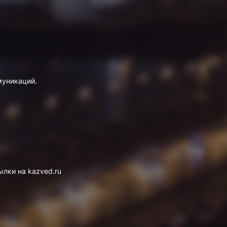
муникаций.
лки на kazved.ru