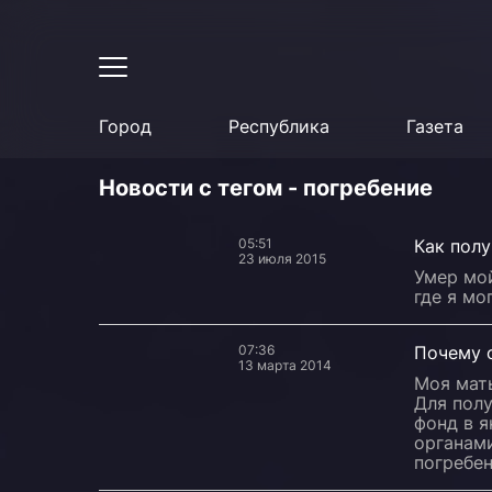
Город
Республика
Газета
Новости с тегом - погребение
05:51
Как полу
23 июля 2015
Умер мо
где я мо
07:36
Почему 
13 марта 2014
Моя мать
Для полу
фонд в я
органами
погребен