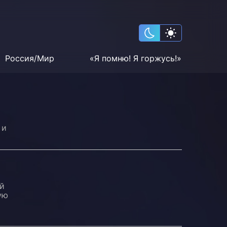
Россия/Мир
«Я помню! Я горжусь!»
 и
ый
ую